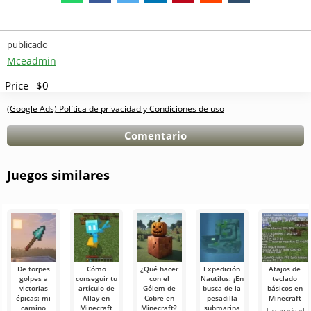
publicado
Mceadmin
Price
$0
(Google Ads) Política de privacidad y Condiciones de uso
Comentario
Juegos similares
De torpes
Cómo
¿Qué hacer
Expedición
Atajos de
golpes a
conseguir tu
con el
Nautilus: ¡En
teclado
victorias
artículo de
Gólem de
busca de la
básicos en
épicas: mi
Allay en
Cobre en
pesadilla
Minecraft
camino
Minecraft
Minecraft?
submarina
La capacidad