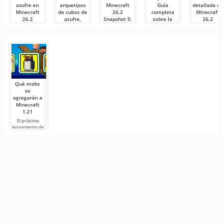
azufre en
arquetipos
Minecraft
Guía
detallada de
Minecraft
de cubos de
26.2
completa
Minecraft
26.2
azufre,
Snapshot 5:
sobre la
26.2
Snapshot 6
revisión de
Características
nueva
Snapshot 5
cuevas de
y
mecánica
En Minecraft
¡Hola, mineros
azufre y
comparación
26.2 Snapshot
y
Como
decenas de
con TNT
6, los
constructores!
mencionamos
correcciones
desarrolladores
Los
en nuestro
Como
reciente
mencionamos
Minecraft Java
artículo
en nuestro
Edition sigue
artículo «Cubos
desarrollando
la
Qué mobs
se
agregarán a
Minecraft
1.21
El próximo
lanzamiento de
Minecraft 1.21
continúa
rodeado de
rumores y
nueva
información de