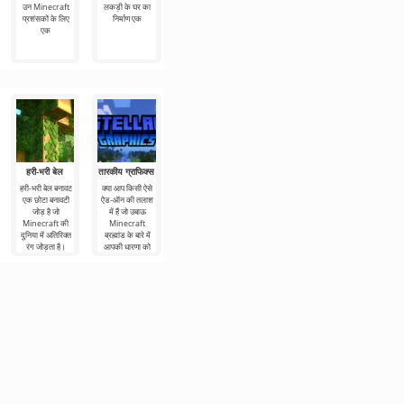
उन Minecraft
लकड़ी के घर का
रहने का सपना देखते
Minecraft के लिए
Minecraft में
प्रशंसकों के लिए
निर्माण एक
थे। लेकिन
एक कस्टम हाउस
रेगिस्तान सबसे
एक
अधिक बार होने वाला
हरी-भरी बेल
तारकीय ग्राफिक्स
पर्यावरण ध्वनियाँ
Firewolf 3D
CloudConceiv
of
हरी-भरी बेल बनावट
क्या आप किसी ऐसे
पर्यावरण ध्वनियाँ
उन लोगों के लिए
SimpleBlock
एक छोटा बनावटी
ऐड-ऑन की तलाश
टेक्सचर उन
जिन्हें Minecraft में
जोड़ है जो
में हैं जो उबाऊ
Minecraft
चिकनी रेखाएँ और
CloudConceives
Minecraft की
Minecraft
खिलाड़ियों के लिए
अत्यधिक विवरण
of SimpleBlock
दुनिया में अतिरिक्त
ब्रह्मांड के बारे में
एक अच्छा टूल है जो
पसंद नहीं हैं, हम
टेक्सचर एक
रंग जोड़ता है।
आपकी धारणा को
गेमप्ले को यथासंभव
Firewolf 3D
ग्राफ़िक असेंबली है
ऐडऑन
बेहतर
जो Minecraft में
सभी गेम तत्वों को 8
x