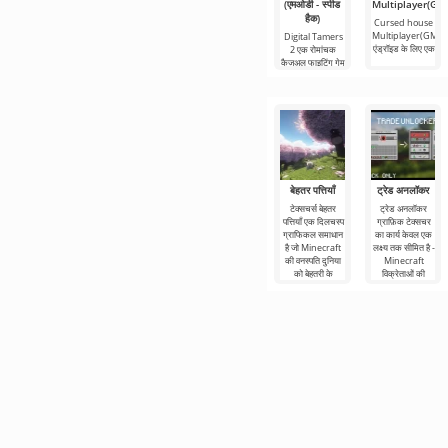
(एमओडी - स्पीड
Multiplayer(GM
हैक)
Cursed house
Multiplayer(GMM
Digital Tamers
एंड्रॉइड के लिए एक
2 एक रोमांचक
कैज़ुअल फाइटिंग गेम
बेहतर पत्तियाँ
ट्रेड अनलॉकर
टेक्सचर्स बेहतर
ट्रेड अनलॉकर
पत्तियाँ एक दिलचस्प
ग्राफ़िक टेक्सचर
ग्राफिकल समाधान
का कार्य केवल एक
है जो Minecraft
लक्ष्य तक सीमित है -
की वनस्पति दुनिया
Minecraft
को बेहतरी के
विक्रेताओं की