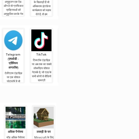
अनुकूलन एक ऐड-
जोड़ है जो
के खिलाड़ी हैं जो
रोशनी बनावट
और अदृश्य फ्रेम
ऑन है जो ग्राफिकल
Minecraft की
अधिकतम इंटरफ़ेस
Minecraft की
एक ग्राफ़िकल टूल
प्रक्रियाओं को
दुनिया में अतिरिक्त
कार्यक्षमता को महत्व
दुनिया में सबसे
है जो आपको
अनुकूलित करके गेम
रंग जोड़ता है।
देते हैं, तो हम
अधिक दिखाई देने
Minecraft में
ऐडऑन
उपभोक्ता -
का सबसे अच्छा
ब्लॉकों को जोड़ने की
तरीका है। यह
Telegram
TikTok
Planner 5D
Widgetable:
MX प्लेयर Pro
(एमओडी -
(एमओडी -
आकर्षक स्क्रीन
टिकटॉक एंड्रॉइड
MX प्लेयर Pro आज
प्रीमियम
अनलॉक)
(एमओडी -
पर अब तक का सबसे
एंड्रॉइड पर सबसे
अनलॉक)
अनलॉक)
लोकप्रिय सोशल
लोकप्रिय वीडियो
Planner 5D एक
नेटवर्क है, जो ग्रह के
प्लेयर है, जहां आप
एंड्रॉइड एप्लिकेशन
टेलीग्राम एंड्रॉइड
Widgetable:
सभी कोनों से वीडियो
विभिन्न प्रारूपों में
है जो आपको 2डी
पर एक सोशल
आकर्षक स्क्रीन
सामग्री
अपनी
और 3डी मॉडल दोनों
प्लेटफॉर्म है जो
डेस्कटॉप सजावट के
के रूप में एक कमरे
आपको उच्च गति
लिए एंड्रॉइड के लिए
के इंटीरियर
और गुणवत्ता के
एक बहुत ही उपयोगी
नुकसान के बिना
एप्लिकेशन है, जो
संदेशों,
अधिक पैनोरमा
लकड़ी के घर
वृक्ष बगीचा
टावर हाउस
रेगिस्तान के लिए
घर
मॉड अधिक पैनोरमा
Minecraft के लिए
हम सभी एक पेड़ पर
बिल्डिंग टावर हाउस