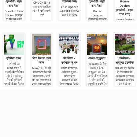
M)
(एमओडी - बहुत
प्रीमियम केस)
(एमओडी - बहुत
Home
CHUCHEL एक
सारा पैसा)
सारा पैसा)
Design
असामान्य साहसिक
Case Opener
(एमओडी - बहुत
खेल है जहाँ आपको
)
एंड्रॉइड के लिए एक
Standoff Case
House
सारा पैसा)
अपने
व्यसनी इंटरैक्टिव
Clicker एंड्रॉइड
Designer
के लिए एक रंगीन
एंड्रॉइड के लिए एक
House Flipper:
और
सिम्युलेटर के
Home Design
एंड्रॉइड के लिए एक
एनिमेशन प्लस
बिना किनारों वाला
फैनीमेशन -
अल्फ़ा अनुकूलन
उपभोक्ता -
ग्लास
एनीमेशन सुधार
अनुकूल इंटरफ़ेस
हम सभी को
माइनक्राफ्ट के लिए
Minecraft में
टेक्सचर अल्फ़ा
Minecraft के लिए
बनावट फैनीमेशन -
यदि आप उस प्रकार
यथार्थवादी एनीमेशन
अनुकूलन एक ऐड-
बनावट बिना किनारों
एनीमेशन सुधार -
के खिलाड़ी हैं जो
पसंद है। यह पहलू
ऑन है जो ग्राफिकल
वाला ग्लास - चश्मे
विभिन्न दृश्य
अधिकतम इंटरफ़ेस
गेम की दुनिया में
प्रक्रियाओं को
को एक ही पैनोरमा में
समाधानों का एक
कार्यक्षमता को महत्व
गहराई जोड़ता है, और
अनुकूलित करके गेम
बनाते समय उपस्थिति
विशाल पैकेज, जिसके
देते हैं, तो हम
में
साथ Minecraft
उपभोक्ता -