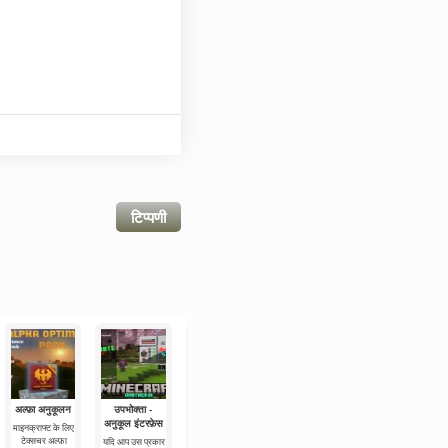
टिप्पणी
अल्फ़ा अनुकूलन
उपभोक्ता -
हरी-भरी बेल
कवच पैटर्न की
विवेकशील और
अनुकूल इंटरफ़ेस
रोशनी
अदृश्य फ्रेम
माइनक्राफ्ट के लिए
हरी-भरी बेल बनावट
टेक्सचर अल्फ़ा
एक छोटा बनावटी
यदि आप उस प्रकार
कवच पैटर्न की
टेक्सचर विवेकशील