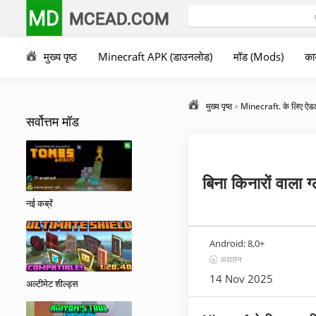
MD
MCEAD.COM
मुख्य पृष्ठ
Minecraft APK (डाउनलोड)
मॉड (Mods)
कार
मुख्य पृष्ठ
»
Minecraft. के लिए ऐ
सर्वोत्तम मॉड
बिना किनारों वाला ग
नई कब्रें
Android:
8,0+
🕣 अद्यतन
14 Nov 2025
अल्टीमेट शील्ड्स