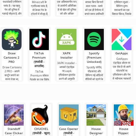
यथार्थवादी एनीमेशन
एक अविश्वसनीय रूप
Minecraft के
बनावट बिना किनारों
एनीमेशन सुधार -
पसंद है। यह पहलू
से उपयोगी अतिरिक्त
ग्राफिक्स पसंद हैं,
वाला ग्लास - चश्मे
विभिन्न दृश्य
गेम की दुनिया में
है जो खेल की दुनिया
जो केवल गेम के
को एक ही पैनोरमा में
समाधानों का एक
गहराई जोड़ता है, और
को और अधिक
ट्रेलरों में मौजूद हैं,
बनाते समय उपस्थिति
विशाल पैकेज, जिसके
तो ट्रेलरों जैसे
में
साथ Minecraft
Draw
TikTok
XAPK
Spotify
GetApps
Cartoons 2
Premium
Installer
(Premium
GetApps
PRO
(एमओडी -
Unlocked)
एंड्रॉइड ओएस पर
XAPK Installer -
अनलॉक)
एक सेवा है जो अपने
आपको एंड्रॉइड
Draw Cartoons
Spotify संगीत,
प्लेटफॉर्म पर
पर.xapk
2 PRO - आपने
पॉडकास्ट और
TikTok
एप्लिकेशन और गेम
एप्लिकेशन इंस्टॉल
कार्टून बनाने का
विभिन्न नई ऑडियो
Premium सोशल
में नवीनतम नवाचारों
करने की अनुमति
सपना देखा था,
शैलियों को सुनने के
नेटवर्क का एक विशेष
तक
देता है। एक बहुत ही
लेकिन यह सब बहुत
लिए अग्रणी एंड्रॉइड
संस्करण है, जिसके
सरल और
कठिन और असंभव
टूल में से एक
महत्वपूर्ण फायदे हैं,
भी लगता
सबसे बुनियादी सभी
Standoff
CHUCHEL
Case Opener
House
House
Case Clicker
(एमओडी - खुला)
(एमओडी -
Designer
Flipper: