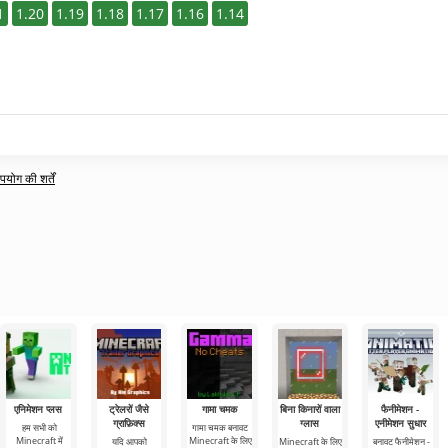
1
1.20
1.19
1.18
1.17
1.16
1.14
ोग की शर्तें
एनिमेशन प्लस
ट्रेलरों जैसे
गामा चमक
बिना किनारों वाला
फैनीमेशन -
ग्राफ़िक्स
ग्लास
एनीमेशन सुधार
हम सभी को
गामा चमक बनावट
Minecraft में
Minecraft के लिए
यदि आपको
Minecraft के लिए
बनावट फैनीमेशन -