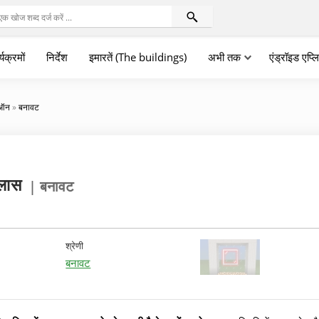
्यक्रमों
निर्देश
इमारतें (The buildings)
अभी तक
एंड्रॉइड एप्
डऑन
»
बनावट
्लास
| बनावट
श्रेणी
बनावट