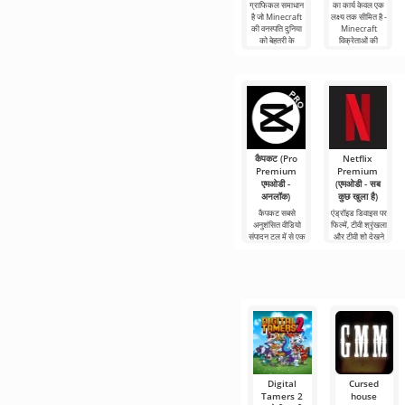
ग्राफिकल समाधान
का कार्य केवल एक
है जो Minecraft
लक्ष्य तक सीमित है -
की वनस्पति दुनिया
Minecraft
को बेहतरी के
विक्रेताओं की
कैपकट (Pro
Netflix
Premium
Premium
एमओडी -
(एमओडी - सब
अनलॉक)
कुछ खुला है)
कैपकट सबसे
एंड्रॉइड डिवाइस पर
अनुशंसित वीडियो
फिल्में, टीवी श्रृंखला
संपादन टूल में से एक
और टीवी शो देखने
है, जो मोबाइल
के लिए Netflix
डिवाइस और
Premium सबसे
डेस्कटॉप कंप्यूटर
लोकप्रिय
दोनों पर
Digital
Cursed
Tamers 2
house