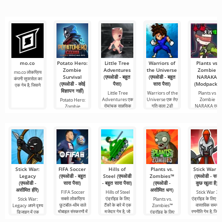
भी लगता
डेस्कटॉप कंप्यूटर
लोकप्रिय
सबसे बुनियादी सभी
दोनों पर
mo.co
Potato Hero:
Little Tree
Warriors of
Plants vs
Zombie
Adventures
the Universe
Zombie
mo.co लोकप्रिय
Survival
(एमओडी - बहुत
(एमओडी - बहुत
NARAKA
कंपनी सुपरसेल का
(एमओडी - कोई
पैसा)
सारा पैसा)
(Modpack)
एक गेम है, जिसने
विज्ञापन नहीं)
Little Tree
Warriors of the
Plants vs
Adventures एक
Universe एक तेज़
Zombie
Potato Hero:
रोमांचक साहसिक
गति वाला 2डी
NARAKA एक
Zombie
खेल है
रोमांचक प्रशंसक
Survival, zombi
ordularına
Stick War:
FIFA Soccer
Hills of
Plants vs.
Stick War 3
Legacy
(एमओडी - बहुत
Steel (एमओडी
Zombies™
(एमओडी - सब
(एमओडी -
सारा पैसा)
- बहुत सारा पैसा)
(एमओडी -
कुछ खुला है)
असीमित हीरे)
असीमित धन)
FIFA Soccer
Hills of Steel
Stick War 3
सबसे लोकप्रिय
एंड्रॉइड के लिए
एंड्रॉइड के लिए ए
Stick War:
Plants vs.
फ़ुटबॉल-थीम वाले
टैंकों के बारे में एक
वास्तविक समय
Legacy अपने दृश्य
Zombies™
मोबाइल संस्करणों में
मजेदार गेम है, जो
रणनीति गेम है, जिसमे
डिजाइन में एक
एंड्रॉइड के लिए
से एक है। इसमें
रंगीन कार्टून शैली में
मल्टीप्लेयर लड़ाई क
असामान्य रणनीति है,
2010 में जारी किया