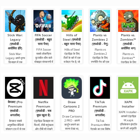
Stick War:
FIFA Soccer
Hills of
Plants vs
Plants vs.
Legacy
(एमओडी - बहुत
Steel (एमओडी
Zombies 2
Zombies™
(एमओडी -
सारा पैसा)
- बहुत सारा पैसा)
(एमओडी - मेनू)
(एमओडी -
असीमित हीरे)
असीमित धन)
FIFA Soccer
Hills of Steel
Plants vs
सबसे लोकप्रिय
एंड्रॉइड के लिए
Zombies 2
Stick War:
Plants vs.
फ़ुटबॉल-थीम वाले
टैंकों के बारे में एक
एंड्रॉइड के लिए
Legacy अपने दृश्य
Zombies™
मोबाइल संस्करणों में
मजेदार गेम है, जो
रणनीति गेम की एक
डिजाइन में एक
एंड्रॉइड के लिए
से एक है। इसमें
रंगीन कार्टून शैली में
रोमांचक निरंतरता है,
असामान्य रणनीति है,
2010 में जारी किया
बेहतर ग्राफिक्स,
बनाया
जिसने 30 से अधिक
जहां यांत्रिकी भी
गया एक मजेदार गेम
पुरस्कार
असामान्य दिखती है।
है और आज भी अपनी
शैली में
कैपकट (Pro
Netflix
Draw
TikTok
XAPK
Premium
Premium
Cartoons 2
Premium
Installer
एमओडी -
(एमओडी - सब
PRO
(एमओडी -
XAPK Installer -
अनलॉक)
कुछ खुला है)
अनलॉक)
आपको एंड्रॉइड
Draw Cartoons
पर.xapk
2 PRO - आपने
कैपकट सबसे
एंड्रॉइड डिवाइस पर
TikTok
एप्लिकेशन इंस्टॉल
कार्टून बनाने का
अनुशंसित वीडियो
फिल्में, टीवी श्रृंखला
Premium सोशल
करने की अनुमति
सपना देखा था,
संपादन टूल में से एक
और टीवी शो देखने
नेटवर्क का एक विशेष
देता है। एक बहुत ही
लेकिन यह सब बहुत
है, जो मोबाइल
के लिए Netflix
संस्करण है, जिसके
सरल और
कठिन और असंभव
डिवाइस और
Premium सबसे
महत्वपूर्ण फायदे हैं,