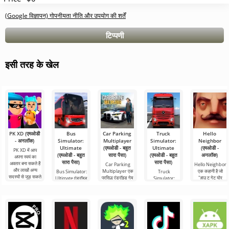
(Google विज्ञापन) गोपनीयता नीति और उपयोग की शर्तें
टिप्पणी
इसी तरह के खेल
PK XD (एमओडी
Bus
Car Parking
Truck
Hello
- अनलॉक)
Simulator:
Multiplayer
Simulator:
Neighbor
Ultimate
(एमओडी - बहुत
Ultimate
(एमओडी -
PK XD में आप
(एमओडी - बहुत
सारा पैसा)
(एमओडी - बहुत
अनलॉक)
अपना स्वयं का
सारा पैसा)
सारा पैसा)
अवतार बना सकते हैं
Car Parking
Hello Neighbor
और लाखों अन्य
Multiplayer एक
एक कहानी है जो
Bus Simulator:
Truck
सदस्यों से जुड़ सकते
प्रसिद्ध एंड्रॉइड गेम
"हाउ टू गेट योर
Ultimate एंड्रॉइड
Simulator:
हैं। रंगीन
है जहां आपको कार
नेबर" से ली गई है,
के लिए एक रंगीन
Ultimate एक माल
नियंत्रण का उपयोग
लेकिन एंड्रॉइड
और रोमांचक गेम है
परिवहन सिम्युलेटर
करने वाले
डिवाइस के लिए 3डी
जो दुनिया भर में बस
और एंड्रॉइड के लिए
से यात्रा
एक व्यावसायिक
घटक का एक सफल