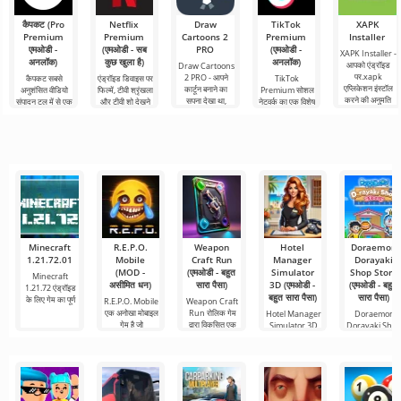
कैपकट (Pro
Netflix
Draw
TikTok
XAPK
Premium
Premium
Cartoons 2
Premium
Installer
एमओडी -
(एमओडी - सब
PRO
(एमओडी -
XAPK Installer -
अनलॉक)
कुछ खुला है)
अनलॉक)
आपको एंड्रॉइड
Draw Cartoons
पर.xapk
2 PRO - आपने
कैपकट सबसे
एंड्रॉइड डिवाइस पर
TikTok
एप्लिकेशन इंस्टॉल
कार्टून बनाने का
अनुशंसित वीडियो
फिल्में, टीवी श्रृंखला
Premium सोशल
करने की अनुमति
सपना देखा था,
संपादन टूल में से एक
और टीवी शो देखने
नेटवर्क का एक विशेष
देता है। एक बहुत ही
लेकिन यह सब बहुत
है, जो मोबाइल
के लिए Netflix
संस्करण है, जिसके
सरल और
कठिन और असंभव
डिवाइस और
Premium सबसे
महत्वपूर्ण फायदे हैं,
भी लगता
डेस्कटॉप कंप्यूटर
लोकप्रिय
सबसे बुनियादी सभी
दोनों पर
Minecraft
R.E.P.O.
Weapon
Hotel
Doraemon
1.21.72.01
Mobile
Craft Run
Manager
Dorayaki
(MOD -
(एमओडी - बहुत
Simulator
Shop Story
Minecraft
असीमित धन)
सारा पैसा)
3D (एमओडी -
(एमओडी - बहुत
1.21.72 एंड्रॉइड
बहुत सारा पैसा)
सारा पैसा)
के लिए गेम का पूर्ण
R.E.P.O. Mobile
Weapon Craft
एक अनोखा मोबाइल
Run रोलिक गेम
Hotel Manager
Doraemon
गेम है जो
द्वारा विकसित एक
Simulator 3D
Dorayaki Sho
एक सिमुलेशन गेम है
Story एक मज़ेदार
जो
सिमुलेशन