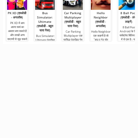
PK XD (एमओडी
Bus
Car Parking
Hello
8 Ball Pool
- अनलॉक)
Simulator:
Multiplayer
Neighbor
(एमओडी - लंबी
Ultimate
(एमओडी - बहुत
(एमओडी -
लाइनें)
PK XD में आप
(एमओडी - बहुत
सारा पैसा)
अनलॉक)
अपना स्वयं का
8 Ball Pool
सारा पैसा)
अवतार बना सकते हैं
Android के लिए
Car Parking
Hello Neighbor
और लाखों अन्य
सर्वश्रेष्ठ बिलियर्ड्
Multiplayer एक
एक कहानी है जो
Bus Simulator:
सदस्यों से जुड़ सकते
में से एक है। यहां
प्रसिद्ध एंड्रॉइड गेम
"हाउ टू गेट योर
Ultimate एंड्रॉइड
हैं। रंगीन
आप टूर्नामेंट
है जहां आपको कार
नेबर" से ली गई है,
के लिए एक रंगीन
तालिकाओं में आगे
नियंत्रण का उपयोग
लेकिन एंड्रॉइड
और रोमांचक गेम है
करने वाले
डिवाइस के लिए 3डी
जो दुनिया भर में बस
से यात्रा