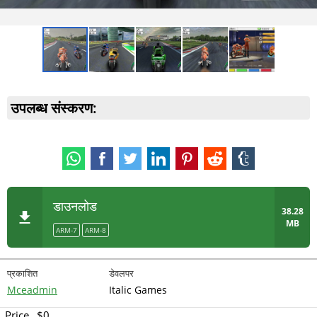
उपलब्ध संस्करण:
डाउनलोड
38.28
MB
ARM-7
ARM-8
प्रकाशित
डेवलपर
Mceadmin
Italic Games
Price
$0