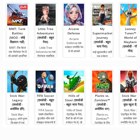
MWT: Tank
Little Tree
Arcane
My
Looney
Battles
Adventures
Defense
Supermarket
Tunes™
(MOD - कोई
(एमओडी - बहुत
Journey
World of
Arcane
विज्ञापन नहीं)
पैसा)
(एमओडी - बहुत
Mayhem
Defense एक
सारा पैसा)
(एमओडी - गॉड
मज़ेदार रणनीति गेम
MWT: टैंक बैटल
Little Tree
मोड)
है जो आपको
एक रोमांचक गेम है
Adventures एक
माई सुपरमार्केट जर्नी
जो आपको आधुनिक
रोमांचक साहसिक
एक मजेदार
Looney
खेल है
सिमुलेशन गेम है
Tunes™ Worl
of Mayhem ए
मज़ेदार रणनीति
Stick War:
FIFA Soccer
Hills of
Plants vs.
Stick War 3
Legacy
(एमओडी - बहुत
Steel (एमओडी
Zombies™
(एमओडी - सब
(एमओडी -
सारा पैसा)
- बहुत सारा पैसा)
(एमओडी -
कुछ खुला है)
असीमित हीरे)
असीमित धन)
FIFA Soccer
Hills of Steel
Stick War 3
सबसे लोकप्रिय
एंड्रॉइड के लिए
एंड्रॉइड के लिए ए
Stick War:
Plants vs.
फ़ुटबॉल-थीम वाले
टैंकों के बारे में एक
वास्तविक समय
Legacy अपने दृश्य
Zombies™
मोबाइल संस्करणों में
मजेदार गेम है, जो
रणनीति गेम है, जिसमे
डिजाइन में एक
एंड्रॉइड के लिए
से एक है। इसमें
रंगीन कार्टून शैली में
मल्टीप्लेयर लड़ाई क
असामान्य रणनीति है,
2010 में जारी किया
बेहतर ग्राफिक्स,
बनाया
संभावना है।
जहां यांत्रिकी भी
गया एक मजेदार गेम
असामान्य दिखती है।
है और आज भी अपनी
शैली में