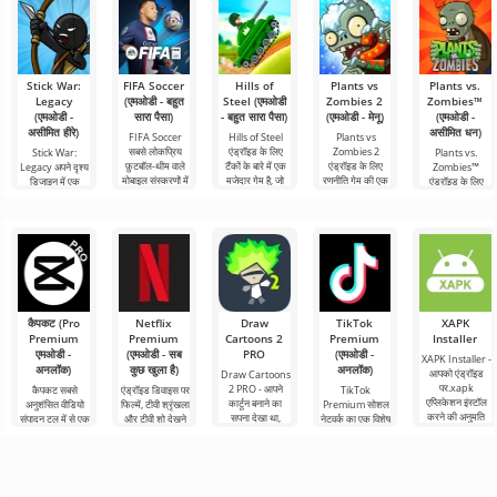
Stick War:
FIFA Soccer
Hills of
Plants vs
Plants vs.
Legacy
(एमओडी - बहुत
Steel (एमओडी
Zombies 2
Zombies™
(एमओडी -
सारा पैसा)
- बहुत सारा पैसा)
(एमओडी - मेनू)
(एमओडी -
असीमित हीरे)
असीमित धन)
FIFA Soccer
Hills of Steel
Plants vs
सबसे लोकप्रिय
एंड्रॉइड के लिए
Zombies 2
Stick War:
Plants vs.
फ़ुटबॉल-थीम वाले
टैंकों के बारे में एक
एंड्रॉइड के लिए
Legacy अपने दृश्य
Zombies™
मोबाइल संस्करणों में
मजेदार गेम है, जो
रणनीति गेम की एक
डिजाइन में एक
एंड्रॉइड के लिए
से एक है। इसमें
रंगीन कार्टून शैली में
रोमांचक निरंतरता है,
असामान्य रणनीति है,
2010 में जारी किया
बेहतर ग्राफिक्स,
बनाया
जिसने 30 से अधिक
जहां यांत्रिकी भी
गया एक मजेदार गेम
पुरस्कार
असामान्य दिखती है।
है और आज भी अपनी
शैली में
कैपकट (Pro
Netflix
Draw
TikTok
XAPK
Premium
Premium
Cartoons 2
Premium
Installer
एमओडी -
(एमओडी - सब
PRO
(एमओडी -
XAPK Installer -
अनलॉक)
कुछ खुला है)
अनलॉक)
आपको एंड्रॉइड
Draw Cartoons
पर.xapk
2 PRO - आपने
कैपकट सबसे
एंड्रॉइड डिवाइस पर
TikTok
एप्लिकेशन इंस्टॉल
कार्टून बनाने का
अनुशंसित वीडियो
फिल्में, टीवी श्रृंखला
Premium सोशल
करने की अनुमति
सपना देखा था,
संपादन टूल में से एक
और टीवी शो देखने
नेटवर्क का एक विशेष
देता है। एक बहुत ही
लेकिन यह सब बहुत
है, जो मोबाइल
के लिए Netflix
संस्करण है, जिसके
सरल और
कठिन और असंभव
डिवाइस और
Premium सबसे
महत्वपूर्ण फायदे हैं,
भी लगता
डेस्कटॉप कंप्यूटर
लोकप्रिय
सबसे बुनियादी सभी
दोनों पर