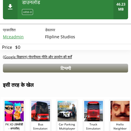
डाउनलोड
46.23
MB
ARM-8
प्रकाशित
डेवलपर
Mceadmin
Flipline Studios
Price
$0
(Google विज्ञापन) गोपनीयता नीति और उपयोग की शर्तें
टिप्पणी
इसी तरह के खेल
PK XD (एमओडी
Bus
Car Parking
Truck
Hello
- अनलॉक)
Simulator:
Multiplayer
Simulator:
Neighbor