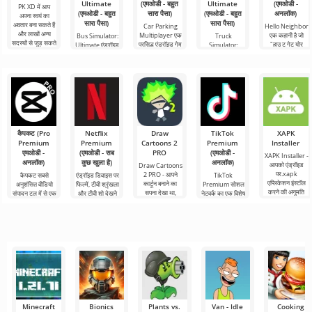
Ultimate
(एमओडी - बहुत
Ultimate
(एमओडी -
PK XD में आप
(एमओडी - बहुत
सारा पैसा)
(एमओडी - बहुत
अनलॉक)
अपना स्वयं का
सारा पैसा)
सारा पैसा)
अवतार बना सकते हैं
Car Parking
Hello Neighbor
और लाखों अन्य
Multiplayer एक
एक कहानी है जो
Bus Simulator:
Truck
सदस्यों से जुड़ सकते
प्रसिद्ध एंड्रॉइड गेम
"हाउ टू गेट योर
Ultimate एंड्रॉइड
Simulator:
हैं। रंगीन
है जहां आपको कार
नेबर" से ली गई है,
के लिए एक रंगीन
Ultimate एक माल
नियंत्रण का उपयोग
लेकिन एंड्रॉइड
और रोमांचक गेम है
परिवहन सिम्युलेटर
करने वाले
डिवाइस के लिए 3डी
जो दुनिया भर में बस
और एंड्रॉइड के लिए
से यात्रा
एक व्यावसायिक
घटक का एक सफल
कैपकट (Pro
Netflix
Draw
TikTok
XAPK
Premium
Premium
Cartoons 2
Premium
Installer
एमओडी -
(एमओडी - सब
PRO
(एमओडी -
XAPK Installer -
अनलॉक)
कुछ खुला है)
अनलॉक)
आपको एंड्रॉइड
Draw Cartoons
पर.xapk
2 PRO - आपने
कैपकट सबसे
एंड्रॉइड डिवाइस पर
TikTok
एप्लिकेशन इंस्टॉल
कार्टून बनाने का
अनुशंसित वीडियो
फिल्में, टीवी श्रृंखला
Premium सोशल
करने की अनुमति
सपना देखा था,
संपादन टूल में से एक
और टीवी शो देखने
नेटवर्क का एक विशेष
देता है। एक बहुत ही
लेकिन यह सब बहुत
है, जो मोबाइल
के लिए Netflix
संस्करण है, जिसके
सरल और
कठिन और असंभव
डिवाइस और
Premium सबसे
महत्वपूर्ण फायदे हैं,
भी लगता
डेस्कटॉप कंप्यूटर
लोकप्रिय
सबसे बुनियादी सभी
दोनों पर
Minecraft
Bionics
Plants vs.
Van - Idle
Cooking