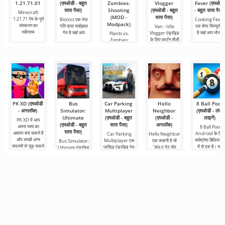
1.21.71.01
(एमओडी - बहुत
Zombies:
Vlogger
Fever (एमओडी
सारा पैसा)
Shooting
(एमओडी - बहुत
- बहुत सारा पैसा)
Minecraft
(MOD -
सारा पैसा)
1.21.71 गेम के पूर्ण
Bionics एक तेज़
Cooking Feve
Modpack)
संस्करण का
गति वाला सर्वाइवल
एक शेफ सिम्युलेटर
Van - Idle
नवीनतम
गेम है जहां आप
है जहां आप भोजन
Vlogger एंड्रॉइड
Plants vs.
के लिए कार्टून शैली
Zombies:
Shooting एक
परिचित खेल है,
PK XD (एमओडी
Bus
Car Parking
Hello
8 Ball Pool
- अनलॉक)
Simulator:
Multiplayer
Neighbor
(एमओडी - लंबी
Ultimate
(एमओडी - बहुत
(एमओडी -
लाइनें)
PK XD में आप
(एमओडी - बहुत
सारा पैसा)
अनलॉक)
अपना स्वयं का
8 Ball Pool
सारा पैसा)
अवतार बना सकते हैं
Android के लिए
Car Parking
Hello Neighbor
और लाखों अन्य
सर्वश्रेष्ठ बिलियर्ड्
Multiplayer एक
एक कहानी है जो
Bus Simulator:
सदस्यों से जुड़ सकते
में से एक है। यहां
प्रसिद्ध एंड्रॉइड गेम
"हाउ टू गेट योर
Ultimate एंड्रॉइड
हैं। रंगीन
आप टूर्नामेंट
है जहां आपको कार
नेबर" से ली गई है,
के लिए एक रंगीन
तालिकाओं में आगे
नियंत्रण का उपयोग
लेकिन एंड्रॉइड
और रोमांचक गेम है
करने वाले
डिवाइस के लिए 3डी
जो दुनिया भर में बस
से यात्रा