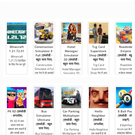
देता है। एक बहुत ही
लेकिन यह सब बहुत
है, जो मोबाइल
के लिए Netflix
संस्करण है, जिसके
सरल और
कठिन और असंभव
डिवाइस और
Premium सबसे
महत्वपूर्ण फायदे हैं,
भी लगता
डेस्कटॉप कंप्यूटर
लोकप्रिय
सबसे बुनियादी सभी
दोनों पर
Minecraft
Construction
Hotel
Tcg Card
Roadside
1.21.72.01
Simulator 4
Manager
Superstore
Empire
Full (एमओडी -
Simulator
Shop (एमओडी -
(एमओडी - बहुत
Minecraft
बहुत सारा पैसा)
3D (एमओडी -
बहुत पैसा)
सारा पैसा)
1.21.72 एंड्रॉइड
बहुत सारा पैसा)
के लिए गेम का पूर्ण
Construction
Tcg Card
Roadside
Simulator 4 Full
Superstore
Empire एक
Hotel Manager
एक गेम है जो आपको
Shop गेम में आप
मज़ेदार व्यवसाय
Simulator 3D
ट्रेडिंग
सिमुलेशन है
एक सिमुलेशन गेम है
जो
PK XD (एमओडी
Bus
Car Parking
Hello
8 Ball Pool
- अनलॉक)
Simulator:
Multiplayer
Neighbor
(एमओडी - लंबी
Ultimate
(एमओडी - बहुत
(एमओडी -
लाइनें)
PK XD में आप
(एमओडी - बहुत
सारा पैसा)
अनलॉक)
अपना स्वयं का
8 Ball Pool
सारा पैसा)
अवतार बना सकते हैं
Android के लिए
Car Parking
Hello Neighbor
और लाखों अन्य
सर्वश्रेष्ठ बिलियर्ड्
Multiplayer एक
एक कहानी है जो
Bus Simulator: