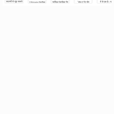
सदस्यों से जुड़ सकते
में से एक है। यहां
प्रसिद्ध एंड्रॉइड गेम
"हाउ टू गेट योर
Ultimate एंड्रॉइड
हैं। रंगीन
आप टूर्नामेंट
है जहां आपको कार
नेबर" से ली गई है,
के लिए एक रंगीन
तालिकाओं में आगे
नियंत्रण का उपयोग
लेकिन एंड्रॉइड
और रोमांचक गेम है
करने वाले
डिवाइस के लिए 3डी
जो दुनिया भर में बस
से यात्रा