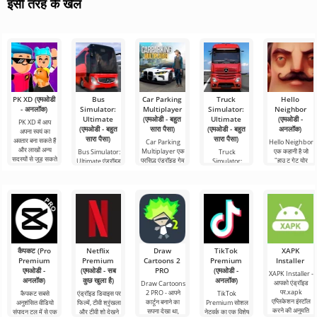
इसी तरह के खेल
PK XD (एमओडी
Bus
Car Parking
Truck
Hello
- अनलॉक)
Simulator:
Multiplayer
Simulator:
Neighbor
Ultimate
(एमओडी - बहुत
Ultimate
(एमओडी -
PK XD में आप
(एमओडी - बहुत
सारा पैसा)
(एमओडी - बहुत
अनलॉक)
अपना स्वयं का
सारा पैसा)
सारा पैसा)
अवतार बना सकते हैं
Car Parking
Hello Neighbor
और लाखों अन्य
Multiplayer एक
एक कहानी है जो
Bus Simulator:
Truck
सदस्यों से जुड़ सकते
प्रसिद्ध एंड्रॉइड गेम
"हाउ टू गेट योर
Ultimate एंड्रॉइड
Simulator:
हैं। रंगीन
है जहां आपको कार
नेबर" से ली गई है,
के लिए एक रंगीन
Ultimate एक माल
नियंत्रण का उपयोग
लेकिन एंड्रॉइड
और रोमांचक गेम है
परिवहन सिम्युलेटर
करने वाले
डिवाइस के लिए 3डी
जो दुनिया भर में बस
और एंड्रॉइड के लिए
से यात्रा
एक व्यावसायिक
घटक का एक सफल
कैपकट (Pro
Netflix
Draw
TikTok
XAPK
Premium
Premium
Cartoons 2
Premium
Installer
एमओडी -
(एमओडी - सब
PRO
(एमओडी -
XAPK Installer -
अनलॉक)
कुछ खुला है)
अनलॉक)
आपको एंड्रॉइड
Draw Cartoons
पर.xapk
2 PRO - आपने
कैपकट सबसे
एंड्रॉइड डिवाइस पर
TikTok
एप्लिकेशन इंस्टॉल
कार्टून बनाने का
अनुशंसित वीडियो
फिल्में, टीवी श्रृंखला
Premium सोशल
करने की अनुमति
सपना देखा था,
संपादन टूल में से एक
और टीवी शो देखने
नेटवर्क का एक विशेष