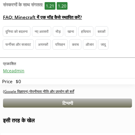
संस्करणों के साथ संगतता:
1.21
1.20
FAQ: Minecraft में एक मॉड कैसे स्थापित करें?
दुनिया को बदलना
नए अवसरों
भीड़
खाना
हथियार
ब्लाकों
फर्नीचर और सजावट
अयस्कों
परिवहन
कवच
औजार
जादू
प्रकाशित
Mceadmin
Price
$0
(Google विज्ञापन) गोपनीयता नीति और उपयोग की शर्तें
टिप्पणी
इसी तरह के खेल