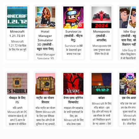
Minecraft
Hotel
Survivor.io
Monoposto
Idle Guy
1.21.72.01
Manager
(एमओडी - चीट्स
(एमओडी -
(एमओडी - बहुत
Simulator
मेनू)
अनलॉक)
सारा पैसा, कोई
Minecraft
3D (एमओडी -
विज्ञापन नहीं)
1.21.72 एंड्रॉइड
Survivor.io हैबी
Monoposto एक
बहुत सारा पैसा)
के लिए गेम का पूर्ण
के डेवलपर्स द्वारा
उच्च गुणवत्ता वाला
Idle Guy एक
बनाया गया एक
रेसिंग गेम है जो
जीवन सिमुलेशन गे
Hotel Manager
है जो खिलाड़ियों को
Simulator 3D
एक सिमुलेशन गेम है
जो
मोबाइल के लिए
स्ट्रैट का भोजन
वेनम एक्स क्रेनेज
बवंडर
एक पंच आदमी
F5
विस्तार
सिम्बायोट
Minecraft के लिए
मॉड एक पंच आदम
मॉड बवंडर - इस
वन पंच मैन मंगा के
यदि आपने
मॉड स्ट्रैट का भोजन
स्पाइडर-मैन ब्रह्मांड
ऐड-ऑन की मदद से
मुख्य पात्रों को
Minecraft का PC
विस्तार Minecraft
के सभी प्रशंसकों के
अब मौसम के तत्वों
Minecraft
संस्करण खेला है, तो
के लिए एक वैश्विक
लिए, हम
को नियंत्रित करने
ब्रह्मांड में जोड़ता
आप F5 बटन के
खाद्य ऐड-ऑन है जो
Minecraft के लिए
के नए अवसर। ऐसे
है। लोकप्रिय
फ़ंक्शन से परिचित
दुनिया में नए उत्पादों,
मॉड वेनम एक्स
हैं। संक्षेप में, यह
क्रेनेज सिम्बायोट