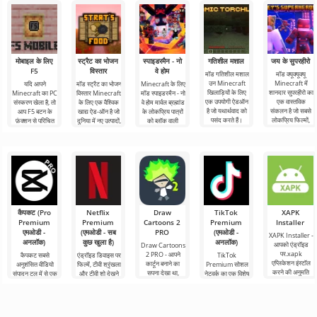
मोबाइल के लिए
स्ट्रैट का भोजन
स्पाइडरमैन - नो
गतिशील मशाल
जय के सुपरहीरो
F5
विस्तार
वे होम
मॉड गतिशील मशाल
मॉड क्यूक्यूक्यू
उन Minecraft
Minecraft में
यदि आपने
मॉड स्ट्रैट का भोजन
Minecraft के लिए
खिलाड़ियों के लिए
शानदार सुपरहीरो का
Minecraft का PC
विस्तार Minecraft
मॉड स्पाइडरमैन - नो
एक उपयोगी ऐडऑन
एक वास्तविक
संस्करण खेला है, तो
के लिए एक वैश्विक
वे होम मार्वल ब्रह्मांड
है जो यथार्थवाद को
संकलन है जो सबसे
आप F5 बटन के
खाद्य ऐड-ऑन है जो
के लोकप्रिय पात्रों
पसंद करते हैं।
लोकप्रिय फिल्मों,
फ़ंक्शन से परिचित
दुनिया में नए उत्पादों,
को ब्लॉक वाली
हैं। संक्षेप में, यह
कैपकट (Pro
Netflix
Draw
TikTok
XAPK
Premium
Premium
Cartoons 2
Premium
Installer
एमओडी -
(एमओडी - सब
PRO
(एमओडी -
XAPK Installer -
अनलॉक)
कुछ खुला है)
अनलॉक)
आपको एंड्रॉइड
Draw Cartoons
पर.xapk
2 PRO - आपने
कैपकट सबसे
एंड्रॉइड डिवाइस पर
TikTok
एप्लिकेशन इंस्टॉल
कार्टून बनाने का
अनुशंसित वीडियो
फिल्में, टीवी श्रृंखला
Premium सोशल
करने की अनुमति
सपना देखा था,
संपादन टूल में से एक
और टीवी शो देखने
नेटवर्क का एक विशेष
देता है। एक बहुत ही
लेकिन यह सब बहुत
है, जो मोबाइल
के लिए Netflix
संस्करण है, जिसके
सरल और
कठिन और असंभव
डिवाइस और
Premium सबसे
महत्वपूर्ण फायदे हैं,
भी लगता
डेस्कटॉप कंप्यूटर
लोकप्रिय
सबसे बुनियादी सभी
दोनों पर