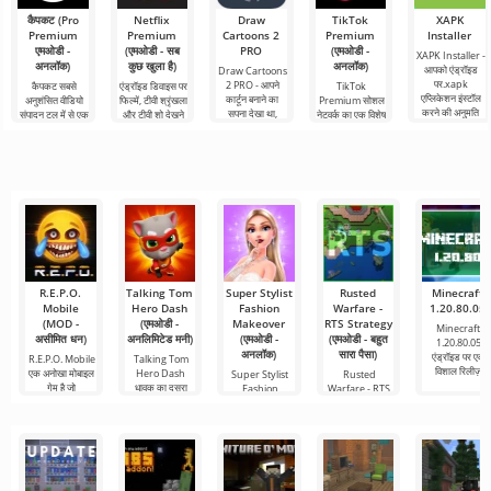
कैपकट (Pro
Netflix
Draw
TikTok
XAPK
Premium
Premium
Cartoons 2
Premium
Installer
एमओडी -
(एमओडी - सब
PRO
(एमओडी -
XAPK Installer -
अनलॉक)
कुछ खुला है)
अनलॉक)
आपको एंड्रॉइड
Draw Cartoons
पर.xapk
2 PRO - आपने
कैपकट सबसे
एंड्रॉइड डिवाइस पर
TikTok
एप्लिकेशन इंस्टॉल
कार्टून बनाने का
अनुशंसित वीडियो
फिल्में, टीवी श्रृंखला
Premium सोशल
करने की अनुमति
सपना देखा था,
संपादन टूल में से एक
और टीवी शो देखने
नेटवर्क का एक विशेष
देता है। एक बहुत ही
लेकिन यह सब बहुत
है, जो मोबाइल
के लिए Netflix
संस्करण है, जिसके
सरल और
कठिन और असंभव
डिवाइस और
Premium सबसे
महत्वपूर्ण फायदे हैं,
भी लगता
डेस्कटॉप कंप्यूटर
लोकप्रिय
सबसे बुनियादी सभी
दोनों पर
R.E.P.O.
Talking Tom
Super Stylist
Rusted
Minecraft
Mobile
Hero Dash
Fashion
Warfare -
1.20.80.05
(MOD -
(एमओडी -
Makeover
RTS Strategy
Minecraft
असीमित धन)
अनलिमिटेड मनी)
(एमओडी -
(एमओडी - बहुत
1.20.80.05
अनलॉक)
सारा पैसा)
एंड्रॉइड पर एक
R.E.P.O. Mobile
Talking Tom
विशाल रिलीज़
एक अनोखा मोबाइल
Hero Dash
Super Stylist
Rusted
गेम है जो
धावक का दूसरा
Fashion
Warfare - RTS
संस्करण है,
Makeover उन
Strategy एंड्रॉइड
लड़कियों के लिए
के लिए एक