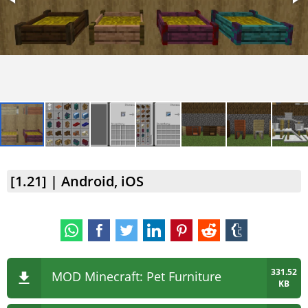
[1.21] | Android, iOS
331.52
MOD Minecraft: Pet Furniture
KB