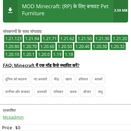
MOD Minecraft: (RP) के लिए बनावट Pet
3.59 MB
Furniture
संस्करणों के साथ संगतता:
1.21.123
1.21.94
1.21.71
1.21.62
1.21.50
1.21.30
1.21.20
1.20.80
1.20.70
1.20.60
1.20.50
1.20.40
1.20.30
1.20.32
1.20.10
1.20.1
1.20.0
1.19
1.18
FAQ: Minecraft में एक मॉड कैसे स्थापित करें?
दुनिया को बदलना
नए अवसरों
भीड़
खाना
हथियार
ब्लाकों
फर्नीचर और सजावट
अयस्कों
परिवहन
कवच
औजार
जादू
प्रकाशित
Mceadmin
Price
$0