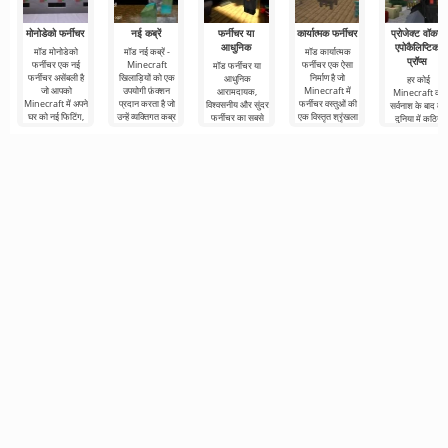
मोनोडेको फर्नीचर
नई कब्रें
फर्नीचर या
कार्यात्मक फर्नीचर
प्रोजेक्ट वॉकर:
आधुनिक
एपोकैलिप्टिक
मॉड मोनोडेको
मॉड नई कब्रें -
मॉड कार्यात्मक
प्रॉप्स
फर्नीचर एक नई
Minecraft
फर्नीचर एक ऐसा
मॉड फर्नीचर या
फर्नीचर असेंबली है
खिलाड़ियों को एक
निर्माण है जो
आधुनिक
हर कोई
जो आपको
उपयोगी फ़ंक्शन
Minecraft में
आरामदायक,
Minecraft की
Minecraft में अपने
प्रदान करता है जो
फर्नीचर वस्तुओं की
विश्वसनीय और सुंदर
सर्वनाश के बाद की
घर को नई फिटिंग,
उन्हें व्यक्तिगत कब्र
एक विस्तृत श्रृंखला
फर्नीचर का सबसे
दुनिया में कठिन
उपकरण,
अच्छा संग्रह है
अस्तित्व के माहौल
जिसके साथ आप
को पसंद करता है,
और इसलिए