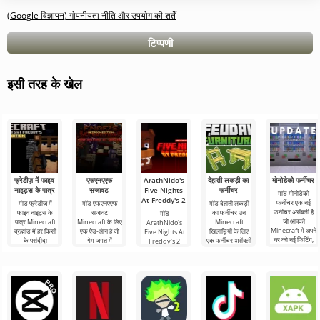
(Google विज्ञापन) गोपनीयता नीति और उपयोग की शर्तें
टिप्पणी
इसी तरह के खेल
फ्रेडीज़ में फाइव
एफएनएएफ
ArathNido's
देहाती लकड़ी का
मोनोडेको फर्नीचर
नाइट्स के पात्र
सजावट
Five Nights
फर्नीचर
मॉड मोनोडेको
At Freddy's 2
फर्नीचर एक नई
मॉड फ्रेडीज़ में
मॉड एफएनएएफ
मॉड देहाती लकड़ी
फर्नीचर असेंबली है
फाइव नाइट्स के
सजावट
का फर्नीचर उन
मॉड
जो आपको
पात्र Minecraft
Minecraft के लिए
Minecraft
ArathNido's
Minecraft में अपने
ब्रह्मांड में हर किसी
एक ऐड-ऑन है जो
खिलाड़ियों के लिए
Five Nights At
घर को नई फिटिंग,
के पसंदीदा
गेम जगत में
एक फर्नीचर असेंबली
Freddy's 2
उपकरण,
एनिमेट्रॉनिक्स की
लोकप्रिय हॉरर गेम
है जो सुंदरता,
FNaF शैली में एक
FNAF की मुख्य
और अतिरिक्त है, जो
प्रसिद्ध