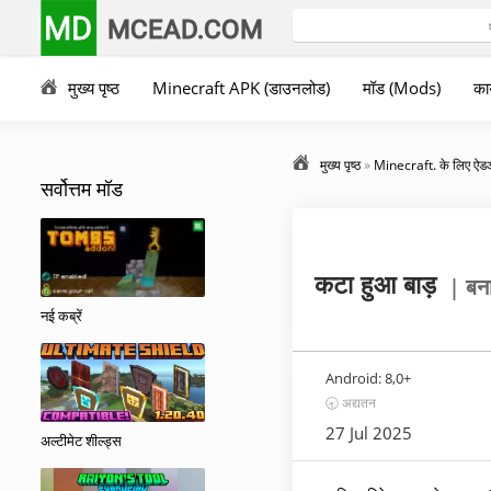
MD
MCEAD.COM
मुख्य पृष्ठ
Minecraft APK (डाउनलोड)
मॉड (Mods)
कार
मुख्य पृष्ठ
»
Minecraft. के लिए ऐ
सर्वोत्तम मॉड
कटा हुआ बाड़
| बन
नई कब्रें
Android:
8,0+
🕣 अद्यतन
27 Jul 2025
अल्टीमेट शील्ड्स