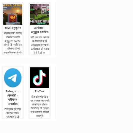
अल्फ़ा अनुकूलन
उपभोक्ता -
हरी-भरी बेल
कवच पैटर्न की
विवेकशील और
अनुकूल इंटरफ़ेस
रोशनी
अदृश्य फ्रेम
माइनक्राफ्ट के लिए
हरी-भरी बेल बनावट
टेक्सचर अल्फ़ा
एक छोटा बनावटी
यदि आप उस प्रकार
कवच पैटर्न की
टेक्सचर विवेकशील
अनुकूलन एक ऐड-
जोड़ है जो
के खिलाड़ी हैं जो
रोशनी बनावट
और अदृश्य फ्रेम
ऑन है जो ग्राफिकल
Minecraft की
अधिकतम इंटरफ़ेस
Minecraft की
एक ग्राफ़िकल टूल
प्रक्रियाओं को
दुनिया में अतिरिक्त
कार्यक्षमता को महत्व
दुनिया में सबसे
है जो आपको
अनुकूलित करके गेम
रंग जोड़ता है।
देते हैं, तो हम
अधिक दिखाई देने
Minecraft में
ऐडऑन
उपभोक्ता -
का सबसे अच्छा
ब्लॉकों को जोड़ने की
तरीका है। यह
Telegram
TikTok
Planner 5D
Widgetable:
MX प्लेयर Pro
(एमओडी -
(एमओडी -
आकर्षक स्क्रीन
टिकटॉक एंड्रॉइड
MX प्लेयर Pro आज
प्रीमियम
अनलॉक)
(एमओडी -
पर अब तक का सबसे
एंड्रॉइड पर सबसे
अनलॉक)
अनलॉक)
लोकप्रिय सोशल
लोकप्रिय वीडियो
Planner 5D एक
नेटवर्क है, जो ग्रह के
प्लेयर है, जहां आप
एंड्रॉइड एप्लिकेशन
टेलीग्राम एंड्रॉइड
Widgetable:
सभी कोनों से वीडियो
विभिन्न प्रारूपों में
है जो आपको 2डी
पर एक सोशल
आकर्षक स्क्रीन
सामग्री
अपनी
और 3डी मॉडल दोनों
प्लेटफॉर्म है जो
डेस्कटॉप सजावट के
के रूप में एक कमरे
आपको उच्च गति
लिए एंड्रॉइड के लिए
के इंटीरियर
और गुणवत्ता के
एक बहुत ही उपयोगी
नुकसान के बिना
एप्लिकेशन है, जो
संदेशों,