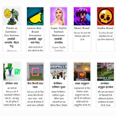
Plants vs
Lemon Box -
Super Stylist
Music Brawl
Dudka Brawl
Zombies -
Brawl
Fashion
Music Brawl एक
Dudka Brawl
Eco Version
Simulator
Makeover
रोमांचक एक्शन गेम
लोकप्रिय गेम का
(एमओडी -
(एमओडी - बहुत
(एमओडी -
है जो
एक भिन्न संस्करण है
अनलॉक, चीट्स
सारा पैसा)
अनलॉक)
मेनू)
ब्रॉल स्टार्स गेम में
Super Stylist
केस खोलने के लिए
Fashion
Plants vs
Lemon Box
Makeover उन
Zombies - Eco
लड़कियों के लिए
Version क्लासिक
गेम की एक
एनिमेशन प्लस
बिना किनारों वाला
फैनीमेशन -
अल्फ़ा अनुकूलन
उपभोक्ता -
ग्लास
एनीमेशन सुधार
अनुकूल इंटरफ़ेस
हम सभी को
माइनक्राफ्ट के लिए
Minecraft में
टेक्सचर अल्फ़ा
Minecraft के लिए
बनावट फैनीमेशन -
यदि आप उस प्रकार
यथार्थवादी एनीमेशन
अनुकूलन एक ऐड-
बनावट बिना किनारों
एनीमेशन सुधार -
के खिलाड़ी हैं जो
पसंद है। यह पहलू
ऑन है जो ग्राफिकल
वाला ग्लास - चश्मे
विभिन्न दृश्य
अधिकतम इंटरफ़ेस
गेम की दुनिया में
प्रक्रियाओं को
को एक ही पैनोरमा में
समाधानों का एक
कार्यक्षमता को महत्व
गहराई जोड़ता है, और
अनुकूलित करके गेम
बनाते समय उपस्थिति
विशाल पैकेज, जिसके
देते हैं, तो हम
में
साथ Minecraft
उपभोक्ता -