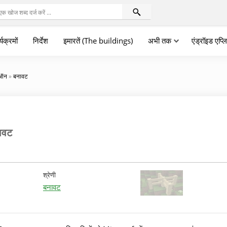
्यक्रमों
निर्देश
इमारतें (The buildings)
अभी तक
एंड्रॉइड एप्
डऑन
»
बनावट
ावट
श्रेणी
बनावट