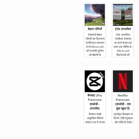
बेहतर पत्तियाँ
ट्रेड अनलॉकर
टेक्सचर्स बेहतर
ट्रेड अनलॉकर
पत्तियाँ एक दिलचस्प
ग्राफ़िक टेक्सचर
ग्राफिकल समाधान
का कार्य केवल एक
है जो Minecraft
लक्ष्य तक सीमित है -
की वनस्पति दुनिया
Minecraft
को बेहतरी के
विक्रेताओं की
कैपकट (Pro
Netflix
Premium
Premium
एमओडी -
(एमओडी - सब
अनलॉक)
कुछ खुला है)
कैपकट सबसे
एंड्रॉइड डिवाइस पर
अनुशंसित वीडियो
फिल्में, टीवी श्रृंखला
संपादन टूल में से एक
और टीवी शो देखने
है, जो मोबाइल
के लिए Netflix
डिवाइस और
Premium सबसे
डेस्कटॉप कंप्यूटर
लोकप्रिय
दोनों पर