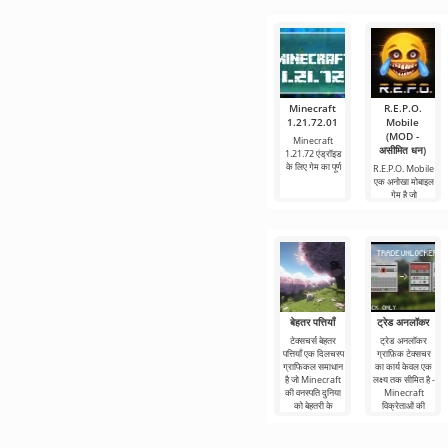
Minecraft
R.E.P.O.
1.21.72.01
Mobile
(MOD -
Minecraft
असीमित धन)
1.21.72 एंड्रॉइड
के लिए गेम का पूर्ण
R.E.P.O. Mobile
एक अनोखा मोबाइल
गेम है जो
बेहतर पत्तियाँ
ट्रेड अनलॉकर
टेक्सचर्स बेहतर
ट्रेड अनलॉकर
पत्तियाँ एक दिलचस्प
ग्राफ़िक टेक्सचर
ग्राफिकल समाधान
का कार्य केवल एक
है जो Minecraft
लक्ष्य तक सीमित है -
की वनस्पति दुनिया
Minecraft
को बेहतरी के
विक्रेताओं की