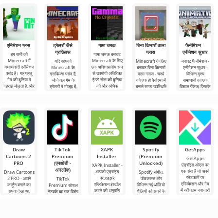
एनिमेशन प्लस
ट्रेलरों जैसे
गामा चमक
बिना किनारों वाला
फैनीमेशन -
ग्राफ़िक्स
ग्लास
एनीमेशन सुधार
हम सभी को
गामा चमक बनावट
Minecraft में
Minecraft के लिए
यदि आपको
Minecraft के लिए
बनावट फैनीमेशन -
यथार्थवादी एनीमेशन
एक अविश्वसनीय रूप
Minecraft के
बनावट बिना किनारों
एनीमेशन सुधार -
पसंद है। यह पहलू
से उपयोगी अतिरिक्त
ग्राफिक्स पसंद हैं,
वाला ग्लास - चश्मे
विभिन्न दृश्य
गेम की दुनिया में
है जो खेल की दुनिया
जो केवल गेम के
को एक ही पैनोरमा में
समाधानों का एक
गहराई जोड़ता है, और
को और अधिक
ट्रेलरों में मौजूद हैं,
बनाते समय उपस्थिति
विशाल पैकेज, जिसके
तो ट्रेलरों जैसे
में
साथ Minecraft
Draw
TikTok
XAPK
Spotify
GetApps
Cartoons 2
Premium
Installer
(Premium
GetApps
PRO
(एमओडी -
Unlocked)
एंड्रॉइड ओएस पर
XAPK Installer -
अनलॉक)
एक सेवा है जो अपने
आपको एंड्रॉइड
Draw Cartoons
Spotify संगीत,
प्लेटफॉर्म पर
पर.xapk
2 PRO - आपने
पॉडकास्ट और
TikTok
एप्लिकेशन और गेम
एप्लिकेशन इंस्टॉल
कार्टून बनाने का
विभिन्न नई ऑडियो
Premium सोशल
में नवीनतम नवाचारों
करने की अनुमति
सपना देखा था,
शैलियों को सुनने के
नेटवर्क का एक विशेष
तक
देता है। एक बहुत ही
लेकिन यह सब बहुत
लिए अग्रणी एंड्रॉइड
संस्करण है, जिसके
सरल और
कठिन और असंभव
टूल में से एक
महत्वपूर्ण फायदे हैं,
भी लगता
सबसे बुनियादी सभी