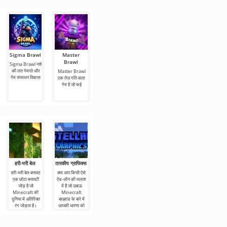
Sigma Brawl
Master
GTA III –
Geometry
Drive Zone
Brawl
NETFLIX
Dash 2.2
Online
Sigma Brawl नशे
(एमओडी -
(एमओडी - मेनू)
की लत गेमप्ले और
Master Brawl
GTA III –
अनलॉक)
गेम संसाधन विकास
एक तेज़ गति वाला
NETFLIX नामक
Drive Zone
गेम है जो कई
एक रोमांचक गेम
Online एंड्रॉइड
Geometry
प्रोजेक्ट
के लिए पटरियों पर
Dash 2.2 एक नए
एक
अपडेट के रूप में
एंड्रॉइड
हरी-भरी बेल
तारकीय ग्राफिक्स
पर्यावरण ध्वनियाँ
Firewolf 3D
CloudConceiv
of
हरी-भरी बेल बनावट
क्या आप किसी ऐसे
पर्यावरण ध्वनियाँ
उन लोगों के लिए
SimpleBlock
एक छोटा बनावटी
ऐड-ऑन की तलाश
टेक्सचर उन
जिन्हें Minecraft में
जोड़ है जो
में हैं जो उबाऊ
Minecraft
चिकनी रेखाएँ और
CloudConceives
Minecraft की
Minecraft
खिलाड़ियों के लिए
अत्यधिक विवरण
of SimpleBlock
दुनिया में अतिरिक्त
ब्रह्मांड के बारे में
एक अच्छा टूल है जो
पसंद नहीं हैं, हम
टेक्सचर एक
रंग जोड़ता है।
आपकी धारणा को
गेमप्ले को यथासंभव
Firewolf 3D
ग्राफ़िक असेंबली है
ऐडऑन
बेहतर
जो Minecraft में
सभी गेम तत्वों को 8
x