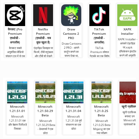
कैपकट (Pro
Netflix
Draw
TikTok
XAPK
Premium
Premium
Cartoons 2
Premium
Installer
एमओडी -
(एमओडी - सब
PRO
(एमओडी -
XAPK Installer -
अनलॉक)
कुछ खुला है)
अनलॉक)
आपको एंड्रॉइड
Draw Cartoons
पर.xapk
2 PRO - आपने
कैपकट सबसे
एंड्रॉइड डिवाइस पर
TikTok
एप्लिकेशन इंस्टॉल
कार्टून बनाने का
अनुशंसित वीडियो
फिल्में, टीवी श्रृंखला
Premium सोशल
करने की अनुमति
सपना देखा था,
संपादन टूल में से एक
और टीवी शो देखने
नेटवर्क का एक विशेष
देता है। एक बहुत ही
लेकिन यह सब बहुत
है, जो मोबाइल
के लिए Netflix
संस्करण है, जिसके
सरल और
कठिन और असंभव
डिवाइस और
Premium सबसे
महत्वपूर्ण फायदे हैं,
भी लगता
डेस्कटॉप कंप्यूटर
लोकप्रिय
सबसे बुनियादी सभी
दोनों पर
Minecraft
Minecraft
Minecraft
Minecraft
खूनी ग्राफिक्स
1.21.51.01
1.21.50.29
1.21.31.04
1.21.0.25
खूनी ग्राफिक्स
Beta
Beta
बनावट उन
Minecraft
Minecraft
Minecraft
1.21.51.01 एक
1.21.31.04 पूर्ण
Minecraft
Minecraft
प्रशंसकों के
और बेहतर रिलीज़ है
संस्करण का एक
1.21.50.29 Beta
1.21.0.25 Beta
जिसका
छोटा
- डेवलपर्स ने एक
Mojang का एक
छोटा
नया परीक्षण