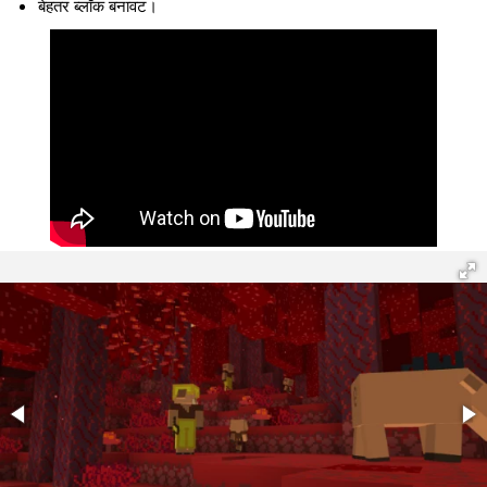
बेहतर ब्लॉक बनावट।