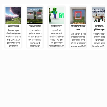
बेहतर पत्तियाँ
ट्रेड अनलॉकर
एनिमेशन प्लस
बिना किनारों वाला
फैनीमेशन -
ग्लास
एनीमेशन सुधार
टेक्सचर्स बेहतर
ट्रेड अनलॉकर
हम सभी को
पत्तियाँ एक दिलचस्प
ग्राफ़िक टेक्सचर
Minecraft में
Minecraft के लिए
बनावट फैनीमेशन -
ग्राफिकल समाधान
का कार्य केवल एक
यथार्थवादी एनीमेशन
बनावट बिना किनारों
एनीमेशन सुधार -
है जो Minecraft
लक्ष्य तक सीमित है -
पसंद है। यह पहलू
वाला ग्लास - चश्मे
विभिन्न दृश्य
की वनस्पति दुनिया
Minecraft
गेम की दुनिया में
को एक ही पैनोरमा में
समाधानों का एक
को बेहतरी के
विक्रेताओं की
गहराई जोड़ता है, और
बनाते समय उपस्थिति
विशाल पैकेज, जिसक
में
साथ Minecraft