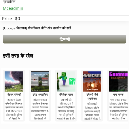
प्रकाशित
Mceadmin
Price
$0
(Google विज्ञापन) गोपनीयता नीति और उपयोग की शर्तें
टिप्पणी
इसी तरह के खेल
बेहतर पत्तियाँ
ट्रेड अनलॉकर
एनिमेशन प्लस
ट्रेलरों जैसे
गामा चमक
ग्राफ़िक्स
टेक्सचर्स बेहतर
ट्रेड अनलॉकर
हम सभी को
गामा चमक बनावट
पत्तियाँ एक दिलचस्प
ग्राफ़िक टेक्सचर
Minecraft में
Minecraft के लिए
यदि आपको
ग्राफिकल समाधान
का कार्य केवल एक
यथार्थवादी एनीमेशन
एक अविश्वसनीय रूप
Minecraft के
है जो Minecraft
लक्ष्य तक सीमित है -
पसंद है। यह पहलू
से उपयोगी अतिरिक्त
ग्राफिक्स पसंद हैं,
की वनस्पति दुनिया
Minecraft
गेम की दुनिया में
है जो खेल की दुनिया
जो केवल गेम के
को बेहतरी के
विक्रेताओं की
गहराई जोड़ता है, और
को और अधिक
ट्रेलरों में मौजूद हैं,
तो ट्रेलरों जैसे