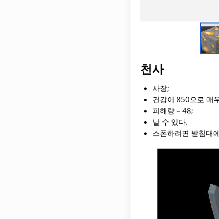
천사
사장;
건강이 850으로 매
피해량 – 48;
날 수 있다.
스폰하려면 받침대에 있