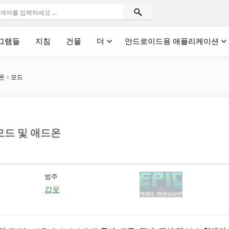
그램들
지침
건물
더
안드로이드용 애플리케이션
드온
»
모드
 모드 및 애드온
범주
갑옷