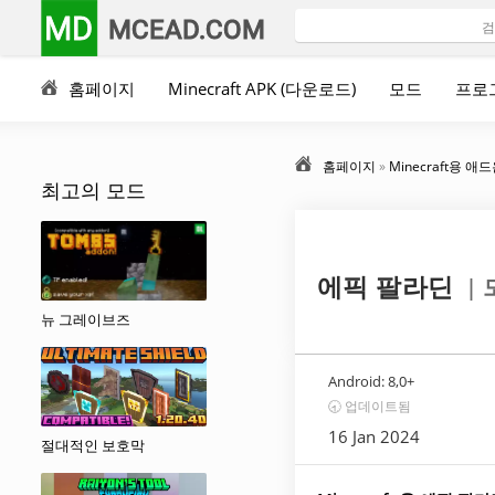
MD
MCEAD.COM
홈페이지
Minecraft APK (다운로드)
모드
프로
홈페이지
»
Minecraft용 애
최고의 모드
|
에픽 팔라딘
뉴 그레이브즈
Android:
8,0+
🕣 업데이트됨
16 Jan 2024
절대적인 보호막