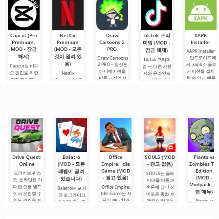
소를 사용하여
비즈니스 요소
으로 주목받으
레이로 인해 모
을 제공하는 화
운전자의 역할
의 성공적인 결
며, 사용자들을.
든 연령대의 사
려하고 흥미로
을 맡게 됩니다.
합을 안드로이
람들이 즐길 수
운 안드로이드
총 86개의 다양
드에서 제공합
있으며, 온
게임입니다. 흥
한 레벨이
니다. 이 게임은
미진진한 모험
Capcut (Pro
Netflix
Draw
TikTok 프리
XAPK
사용자에게 화
과 현실적인 도
Premium,
Premium
Cartoons 2
Installer
미엄 (MOD -
물 트럭
시.
MOD - 잠금
(MOD - 모든
PRO
잠금 해제)
XAPK Installer
해제)
것이 열려 있
– 안드로이드에
Draw Cartoons
TikTok 프리미
음)
2 PRO – 당신은
서 .xapk 애플리
Capcut는 비디
엄 — 다른 사용
애니메이션을
케이션을 설치
오 편집을 위한
Netflix
자와 온라인으
만들고 싶었지
할 수 있게 해줍
가장 추천되는
Premium는 안
로 연결하거나
만, 너무 어렵고
니다. 매우 간단
도구 중 하나로,
드로이드 기기
특별한 무언가
심지어 불가능
하고 직관적인
모바일 기기와
에서 영화, 드라
를 찾을 수 있는
하다고 생각했
메뉴를 통해 이
데스크톱 컴퓨
마 및 TV 프로그
애플리케이션입
다면, 이제 모든
확장자의 파일
터 모두에서 원
램을 시청할 수
니다. 아침 커피
것이 당신의 손
설치를 빠르게
활한 작동을 보
있는 가장 인기
한 잔과 함께 하
에 달려 있습니
시작할 수
장합니다. 많은
있는 서비스 중
루를 시작하거
다. 복잡한
사용자에게 무
하나입니다. 이
나 힘든 하루를.
료 버전은 모든
곳에는 최신 미
편집 요구를
디어 제품뿐만
아니라
Drive Quest:
Balatro
Office
SOULS (MOD
Plants vs
Online
(MOD - 모든
Empire: Idle
- 광고 없음)
Zombies TAJ
Game (MOD
Edition
레벨이 열려
드라이브 퀘스
SOULS는 플레
- 광고 없음)
(MOD -
있습니다)
트: 온라인은 거
이어를 어둠과
Modpack, 요
대한 오픈 월드
Office Empire:
혼돈에 잠긴 신
Balatro는 포커
령 메뉴)
에서 운전할 수
Idle Game는 사
비로운 동화 세
와 로그라이크
있는 조건을 제
무실 재배치와
계로 데려가는
Plants vs
덱빌딩 요소를
공하는
비즈니스의 세
흥미진진한
Zombies TAJ
결합한 독특한
계에 몰입할
Edition는 타워
게임으로, 플레