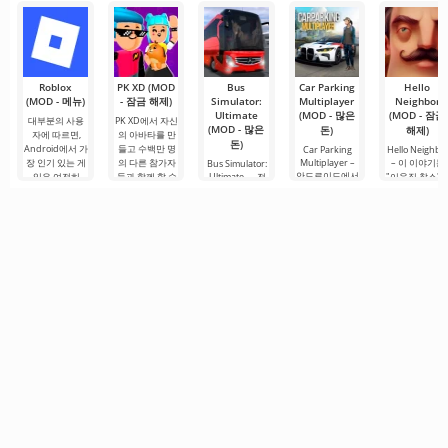
디펜스 장르의
이어는 포커
고전 게임을
Roblox
PK XD (MOD
Bus
Car Parking
Hello
(MOD - 메뉴)
- 잠금 해제)
Simulator:
Multiplayer
Neighbor
Ultimate
(MOD - 많은
(MOD - 잠금
대부분의 사용
PK XD에서 자신
(MOD - 많은
돈)
해제)
자에 따르면,
의 아바타를 만
돈)
Android에서 가
들고 수백만 명
Car Parking
Hello Neighbo
장 인기 있는 게
의 다른 참가자
Multiplayer –
– 이 이야기는
Bus Simulator:
안드로이드에서
임은 여전히
들과 함께 할 수
Ultimate — 전
"이웃집 찰스"
인기 있는 게임
Roblox입니다.
있습니다. 다채
세계를 버스로
서 영감을 받은
으로, 플레이어
이 프로젝트는
로운 그래픽과
여행할 수 있는
것으로, 3D 그
는 차량 제어 요
무한한 가능성
간단한 게임 플
무한한 가능성
픽으로 안드로
소를 사용하여
으로 주목받으
레이로 인해 모
을 제공하는 화
이드 장치용으
운전자의 역할
며, 사용자들을.
든 연령대의 사
려하고 흥미로
로 제작되었습
을 맡게 됩니다.
람들이 즐길 수
운 안드로이드
니다. 여기서 
총 86개의 다양
있으며, 온
게임입니다. 흥
신은 이웃과의
한 레벨이
미진진한 모험
복잡한 상황을
과 현실적인 도
시.