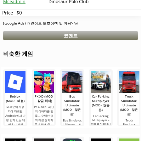
Mceadmin
Dinosaur Polo Club
Price
$0
(Google Ads) 개인정보 보호정책 및 이용약관
코멘트
비슷한 게임
Roblox
PK XD (MOD
Bus
Car Parking
Truck
(MOD - 메뉴)
- 잠금 해제)
Simulator:
Multiplayer
Simulator:
Ultimate
(MOD - 많은
Ultimate
대부분의 사용
PK XD에서 자신
(MOD - 많은
(MOD - 많은
돈)
자에 따르면,
의 아바타를 만
돈)
돈)
Android에서 가
들고 수백만 명
Car Parking
장 인기 있는 게
의 다른 참가자
Multiplayer –
Bus Simulator:
Truck
안드로이드에서
임은 여전히
들과 함께 할 수
Ultimate — 전
Simulator:
인기 있는 게임
Ultimate – 이 게
Roblox입니다.
있습니다. 다채
세계를 버스로
으로, 플레이어
임은 화물 운송
이 프로젝트는
로운 그래픽과
여행할 수 있는
는 차량 제어 요
시뮬레이터와
무한한 가능성
간단한 게임 플
무한한 가능성