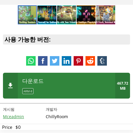
사용 가능한 버전:
다운로드
467.72
MB
ARM-8
게시됨
개발자
Mceadmin
ChillyRoom
Price
$0