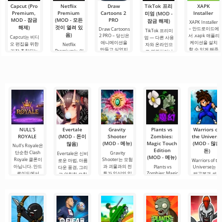
사시입니다. 여
Capcut (Pro
Netflix
Draw
TikTok 프리
XAPK
집을
기서 각 나라는
Premium,
Premium
Cartoons 2
Installer
미엄 (MOD -
자신의.
MOD - 잠금
(MOD - 모든
PRO
잠금 해제)
XAPK Installer
해제)
것이 열려 있
– 안드로이드에
Draw Cartoons
TikTok 프리미
음)
2 PRO – 당신은
서 .xapk 애플리
Capcut는 비디
엄 — 다른 사용
애니메이션을
케이션을 설치
오 편집을 위한
Netflix
자와 온라인으
만들고 싶었지
할 수 있게 해줍
가장 추천되는
Premium는 안
로 연결하거나
만, 너무 어렵고
니다. 매우 간단
도구 중 하나로,
드로이드 기기
특별한 무언가
심지어 불가능
하고 직관적인
모바일 기기와
에서 영화, 드라
를 찾을 수 있는
하다고 생각했
메뉴를 통해 이
데스크톱 컴퓨
마 및 TV 프로그
애플리케이션입
다면, 이제 모든
확장자의 파일
터 모두에서 원
램을 시청할 수
니다. 아침 커피
것이 당신의 손
설치를 빠르게
활한 작동을 보
있는 가장 인기
한 잔과 함께 하
에 달려 있습니
시작할 수
장합니다. 많은
있는 서비스 중
루를 시작하거
다. 복잡한
사용자에게 무
하나입니다. 이
나 힘든 하루를.
료 버전은 모든
곳에는 최신 미
편집 요구를
디어 제품뿐만
아니라
NULL’S
Evertale
Gravity
Plants vs
Warriors of
ROYALE
(MOD - 돈이
Shooter
Zombies:
the Universe
(MOD - 메뉴)
Magic Touch
(MOD - 많은
많음)
Null's Royale은
Edition
돈)
단순한 Clash
Gravity
Evertale은 신비
(MOD - 메뉴)
Royale 클론이
Shooter는 모험
로운 마법, 아름
Warriors of th
아닙니다. 안드
과 괴물과의 전
Plants vs
Universe는 드
다운 풍경, 그리
로이드에서
투가 일상의 일
Zombies: Magic
래곤볼과 세인
고 위험한 모험
Touch Edition
부가 되는 환상
트 세이야와 같
이 가득한 생동
은 퍼즐 요소와
적인 세계로
은 인기
감