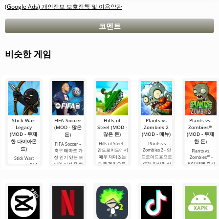
(Google Ads) 개인정보 보호정책 및 이용약관
코멘트
비슷한 게임
Stick War:
FIFA Soccer
Hills of
Plants vs
Plants vs.
Legacy
(MOD - 많은
Steel (MOD -
Zombies 2
Zombies™
(MOD - 무제
많은 돈)
(MOD - 메뉴)
(MOD - 무제
돈)
한 다이아몬
한 돈)
Hills of Steel –
Plants vs
FIFA Soccer –
드)
안드로이드에서
Zombies 2 - 안
축구 테마로 가
Plants vs.
매우 재미있는
드로이드용으로
장 인기 있는 모
Zombies™ -
Stick War:
탱크 게임으로,
30개 이상의 상
2010년에 출시
바일 버전 중 하
Legacy — 단순
화려한 만화 스
을 수상한 전략
된 안드로이드
나입니다. 개선
한 실시간 군사
타일로 제작되
게임의 흥미로
용 재미있는 게
된 그래픽, 최적
전략 게임이 아
었습니다. 초보
운 후속작입니
임으로, 지금까
화 및 장점으로
니라, 전설적인
자도 쉽게 조작
다. 좀비와의 만
지도 그 장르에
돋보입니다. 이
이나모르타 세
할 수 있는 매우
남이 기다리고
서 인기를 끌고
게임은 다양한
계에서 영향력
간단한 조작법
있는 미친 데이
있습니다. 플레
전술을 활용하
과 생존을 위한
이 특징입니다.
브의 흥미진진
이어는 좀비의
고.
투쟁에 대한 서
한
공격으로부터