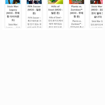
Stick War:
FIFA Soccer
Hills of
Plants vs.
Stick War 3
Legacy
(MOD - 많은
Steel (MOD -
Zombies™
(MOD - 모든
(MOD - 무제
많은 돈)
(MOD - 무제
돈)
것이 열려 있
한 다이아몬
한 돈)
습니다)
Hills of Steel –
FIFA Soccer –
드)
안드로이드에서
축구 테마로 가
Plants vs.
Stick War 3는
매우 재미있는
장 인기 있는 모
Zombies™ -
Stick War:
안드로이드에
탱크 게임으로,
2010년에 출시
바일 버전 중 하
Legacy — 단순
실시간 전략 게
화려한 만화 스
된 안드로이드
나입니다. 개선
한 실시간 군사
임으로, 멀티플
타일로 제작되
용 재미있는 게
된 그래픽, 최적
전략 게임이 아
레이어 전투 기
었습니다. 초보
임으로, 지금까
화 및 장점으로
니라, 전설적인
능을 제공합니
자도 쉽게 조작
지도 그 장르에
돋보입니다. 이
이나모르타 세
다. 당신은 PVP
할 수 있는 매우
서 인기를 끌고
게임은 다양한
계에서 영향력
매치에 참여하
간단한 조작법
있습니다. 플레
전술을 활용하
과 생존을 위한
고 언제든지 에
이 특징입니다.
이어는 좀비의
고.
투쟁에 대한 서
너지를 지불할
공격으로부터
사시입니다. 여
필요 없이 원하
집을
기서 각 나라는
는 유닛을
자신의.