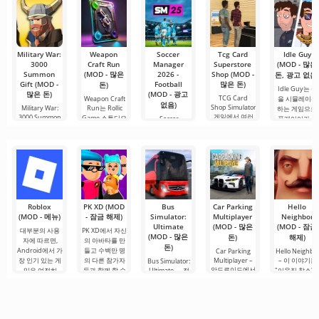
장합니다. 많은
있는 서비스 중
루를 시작하거
다. 복잡한
사용자에게 무
하나입니다. 이
나 힘든 하루를.
료 버전은 모든
곳에는 최신 미
편집 요구를
디어 제품뿐만
아니라
Military War:
Weapon
Soccer
Tcg Card
Idle Guy
3000
Craft Run
Manager
Superstore
(MOD - 많은
Summon
(MOD - 많은
2026 -
Shop (MOD -
돈, 광고 없음
Gift (MOD -
Football
많은 돈)
돈)
Idle Guy는 삶
많은 돈)
(MOD - 광고
TCG Card
Weapon Craft
을 시뮬레이션
없음)
Shop Simulator
Military War:
Run는 Rollic
하는 게임으로,
게임에서 여러
3000 Summon
Game 스튜디오
Soccer
플레이어가 많
Gift는 여러분이
분은 수집 카드
에서 개발한 하
Manager 2026
은 삶의 도전을
자신의 군대를
상점의 주인이
- Football는 플
이퍼 캐주얼
극복하며
지휘하고
될
레이어에게 프
로 축구 세계에
Roblox
PK XD (MOD
Bus
Car Parking
Hello
(MOD - 메뉴)
- 잠금 해제)
Simulator:
Multiplayer
Neighbor
Ultimate
(MOD - 많은
(MOD - 잠금
대부분의 사용
PK XD에서 자신
(MOD - 많은
돈)
해제)
자에 따르면,
의 아바타를 만
돈)
Android에서 가
들고 수백만 명
Car Parking
Hello Neighbo
장 인기 있는 게
의 다른 참가자
Multiplayer –
– 이 이야기는
Bus Simulator:
안드로이드에서
임은 여전히
들과 함께 할 수
Ultimate — 전
"이웃집 찰스"
인기 있는 게임
Roblox입니다.
있습니다. 다채
세계를 버스로
서 영감을 받은
으로, 플레이어
이 프로젝트는
로운 그래픽과
여행할 수 있는
것으로, 3D 그
는 차량 제어 요
무한한 가능성
간단한 게임 플
무한한 가능성
픽으로 안드로
소를 사용하여
으로 주목받으
레이로 인해 모
을 제공하는 화
이드 장치용으