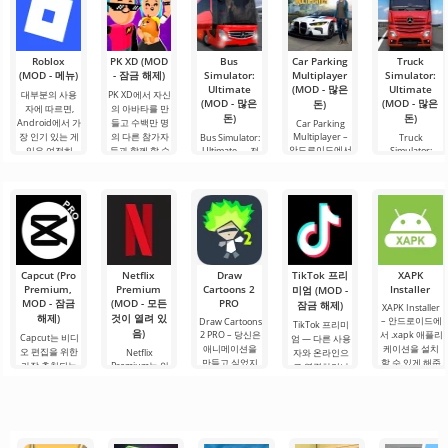
Roblox
PK XD (MOD
Bus
Car Parking
Truck
(MOD - 메뉴)
- 잠금 해제)
Simulator:
Multiplayer
Simulator:
Ultimate
(MOD - 많은
Ultimate
대부분의 사용
PK XD에서 자신
(MOD - 많은
(MOD - 많은
돈)
자에 따르면,
의 아바타를 만
돈)
돈)
Android에서 가
들고 수백만 명
Car Parking
장 인기 있는 게
의 다른 참가자
Multiplayer –
Bus Simulator:
Truck
안드로이드에서
임은 여전히
들과 함께 할 수
Ultimate — 전
Simulator:
인기 있는 게임
Ultimate – 이 게
Roblox입니다.
있습니다. 다채
세계를 버스로
으로, 플레이어
임은 화물 운송
이 프로젝트는
로운 그래픽과
여행할 수 있는
는 차량 제어 요
시뮬레이터와
무한한 가능성
간단한 게임 플
무한한 가능성
소를 사용하여
비즈니스 요소
으로 주목받으
레이로 인해 모
을 제공하는 화
운전자의 역할
의 성공적인 결
며, 사용자들을.
든 연령대의 사
려하고 흥미로
을 맡게 됩니다.
합을 안드로이
람들이 즐길 수
운 안드로이드
총 86개의 다양
드에서 제공합
있으며, 온
게임입니다. 흥
한 레벨이
니다. 이 게임은
미진진한 모험
Capcut (Pro
Netflix
Draw
TikTok 프리
XAPK
사용자에게 화
과 현실적인 도
Premium,
Premium
Cartoons 2
Installer
미엄 (MOD -
물 트럭
시.
MOD - 잠금
(MOD - 모든
PRO
잠금 해제)
XAPK Installer
해제)
것이 열려 있
– 안드로이드에
Draw Cartoons
TikTok 프리미
음)
2 PRO – 당신은
서 .xapk 애플리
Capcut는 비디
엄 — 다른 사용
애니메이션을
케이션을 설치
오 편집을 위한
Netflix
자와 온라인으
만들고 싶었지
할 수 있게 해줍
가장 추천되는
Premium는 안
로 연결하거나
만, 너무 어렵고
니다. 매우 간단
도구 중 하나로,
드로이드 기기
특별한 무언가
심지어 불가능
하고 직관적인
모바일 기기와
에서 영화, 드라
를 찾을 수 있는
하다고 생각했
메뉴를 통해 이
데스크톱 컴퓨
마 및 TV 프로그
애플리케이션입
다면, 이제 모든
확장자의 파일
터 모두에서 원
램을 시청할 수
니다. 아침 커피
것이 당신의 손
설치를 빠르게
활한 작동을 보
있는 가장 인기
한 잔과 함께 하
에 달려 있습니
시작할 수