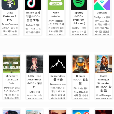
을 맡게 됩니다.
합을 안드로이
운 안드로이드
니다. 여기서 당
를 오를 수 있습
총 86개의 다양
드에서 제공합
게임입니다. 흥
신은 이웃과의
니다. 이 게임에
한 레벨이
니다. 이 게임은
미진진한 모험
복잡한 상황을
서
Draw
TikTok 프리
XAPK
Spotify
GetApps
사용자에게 화
과 현실적인 도
Cartoons 2
Installer
(MOD -
미엄 (MOD -
물 트럭
시.
GetApps – 안드
PRO
Premium
잠금 해제)
XAPK Installer
로이드 서비스
Unlocked)
– 안드로이드에
Draw Cartoons
로, 최신 애플리
TikTok 프리미
2 PRO – 당신은
서 .xapk 애플리
Spotify – 안드
케이션과 게임
엄 — 다른 사용
애니메이션을
케이션을 설치
로이드에서 음
에 대한 접근을
자와 온라인으
만들고 싶었지
할 수 있게 해줍
악, 팟캐스트 및
제공합니다. 모
로 연결하거나
만, 너무 어렵고
니다. 매우 간단
다양한 오디오
바일 기기 시장
특별한 무언가
심지어 불가능
하고 직관적인
장르의 최신 콘
과 관련된 뉴스
를 찾을 수 있는
하다고 생각했
메뉴를 통해 이
텐츠를 듣기 위
를 주시하고 있
애플리케이션입
다면, 이제 모든
확장자의 파일
한 주요 도구 중
다면, Xiaomi가
니다. 아침 커피
것이 당신의 손
설치를 빠르게
하나입니다. 플
일부 Android
한 잔과 함께 하
에 달려 있습니
시작할 수
랫폼에서 계정
루를 시작하거
다. 복잡한
을 생성하면 PC
나 힘든 하루를.
를 포함한 모든
Minecraft
Little Tree
Descenders
Bionics
Hotel
1.21.50.25
Adventures
(풀 버전)
(MOD - 많은
Manager
Beta
(MOD - 많은
Simulator
돈)
Descenders —
3D (MOD - 많
돈)
Minecraft Beta
극한 자전거 레
Bionics는 좀비
은 돈)
1.21.50.25는 업
이싱의 세계로
Little Tree
아포칼립스로
데이트된 기능
여러분을 몰입
Adventures는
가득 찬 세계에
Hotel Manager
과 개선 사항이
시키는 역동적
신비와 수수께
Simulator 3D는
서 인류의 마지
테스트될
인
끼로 가득한 신
호텔 관리자의
막 희망이 되는
비로운 세계로
역할을 체험할
역동적인
수 있는