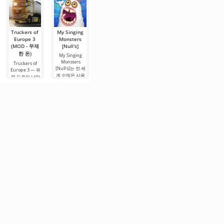
Truckers of
My Singing
Toca Life
FIFA Soccer
Hill Climb
Europe 3
Monsters
World (MOD
(MOD - 많은
Racing 2
(MOD - 무제
[Null's]
- 잠금 해제)
(MOD - 무제
돈)
한 돈)
한 돈)
My Singing
Toca Life World
FIFA Soccer –
Monsters
— 단순한 게임
축구 테마로 가
Truckers of
Hill Climb
[Null's]는 전 세
이 아니라, 당신
Europe 3 — 유
장 인기 있는 모
Racing 2는 이
계 수많은 사용
의 규칙에 따라
럽 도로의 낭만
바일 버전 중 하
개발자가
자의 관심을 끈
살아가는 하나
을 느낄 수 있는
나입니다. 개선
Android에서 출
Android 게임입
의 포켓 유니버
트럭 운전사의
된 그래픽, 최적
시한 두 번째 파
니다. 주요 장점
스입니다. 거대
역할을 맡아볼
화 및 장점으로
트로 이야기의
중 하나는 많은
한 장난감 상자
수 있는 매력적
돋보입니다. 이
연속입니다. 2D
기능을 무료로
를 상상해 보세
인 시뮬레이터
게임은 다양한
레이싱 형식으
사용할 수 있다
요. 여기서 모든.
입니다. 여기서
전술을 활용하
로 새 임무를 넘
는
당신은 단순한
고.
겨야 하는 레벨
배송 기사에서
을 진행합니다.