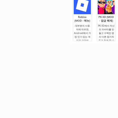
Roblox
PK XD (MOD
(MOD - 메뉴)
- 잠금 해제)
대부분의 사용
PK XD에서 자신
자에 따르면,
의 아바타를 만
Android에서 가
들고 수백만 명
장 인기 있는 게
의 다른 참가자
임은 여전히
들과 함께 할 수
Roblox입니다.
있습니다. 다채
이 프로젝트는
로운 그래픽과
무한한 가능성
간단한 게임 플
으로 주목받으
레이로 인해 모
며, 사용자들을.
든 연령대의 사
람들이 즐길 수
있으며, 온