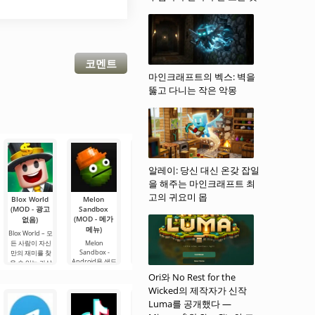
코멘트
마인크래프트의 벡스: 벽을
뚫고 다니는 작은 악몽
알레이: 당신 대신 온갖 잡일
을 해주는 마인크래프트 최
고의 귀요미 몹
Blox World
Melon
FNaF 9:
World
Minecraft
(MOD - 광고
Sandbox
Security
Soccer
(모드 - 메뉴)
(MOD - 메가
Breach
Champs
없음)
Minecraft – 기
(MOD - 잠금
메뉴)
FNaF 9:
본 버전에 없는
Blox World – 모
해제)
Security
유용한 기능을
든 사람이 자신
Melon
Breach - 인터랙
Sandbox -
제공하는 게임
만의 재미를 찾
만약 역동적인
티브 호러 게임
Android용 샌드
의 수정된 버전
을 수 있는 가상
스토리를 가진
으로, 사용자를
박스 시뮬레이
입니다. 이 버전
세계입니다. 여
밝은 스포츠 아
Ori와 No Rest for the
편안한 구역에
터로, 여러분이
의 각 부분에 대
기에서 흥미진
케이드 게임을
Wicked의 제작자가 신작
서 억지로 끌어
직접 선택하는
한 자세한 내용
진한 미니 게임
찾고 있다면,
내는 특징이 있
다양한 이벤트
은 당사 웹사이
을 즐기고, 독특
Luma를 공개했다 —
World Soccer
습니다. 이 게임
옵션을 제공하
Champs를 확인
트의 해당.
한 아바타를 만