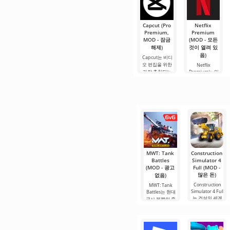
람들이 즐길 수
있으며, 온
Capcut (Pro
Netflix
Premium,
Premium
MOD - 잠금
(MOD - 모든
해제)
것이 열려 있
음)
Capcut는 비디
오 편집을 위한
Netflix
가장 추천되는
Premium는 안
도구 중 하나로,
드로이드 기기
모바일 기기와
에서 영화, 드라
데스크톱 컴퓨
마 및 TV 프로그
터 모두에서 원
램을 시청할 수
활한 작동을 보
있는 가장 인기
장합니다. 많은
있는 서비스 중
사용자에게 무
하나입니다. 이
료 버전은 모든
곳에는 최신 미
편집 요구를
디어 제품뿐만
아니라
MWT: Tank
Construction
Battles
Simulator 4
(MOD - 광고
Full (MOD -
많은 돈)
없음)
Construction
MWT: Tank
Simulator 4 Full
Battles는 현대
는 건설의 세계
군사 분쟁의 중
에 몰입하고 자
심으로 여러분
신만의
을 직접 데려가
는