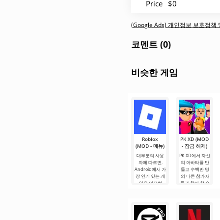
Price
$0
(Google Ads) 개인정보 보호정
코멘트 (0)
비슷한 게임
Roblox
PK XD (MOD
(MOD - 메뉴)
- 잠금 해제)
대부분의 사용
PK XD에서 자신
자에 따르면,
의 아바타를 만
Android에서 가
들고 수백만 명
장 인기 있는 게
의 다른 참가자
임은 여전히
들과 함께 할 수
Roblox입니다.
있습니다. 다채
이 프로젝트는
로운 그래픽과
무한한 가능성
간단한 게임 플
으로 주목받으
레이로 인해 모
며, 사용자들을.
든 연령대의 사