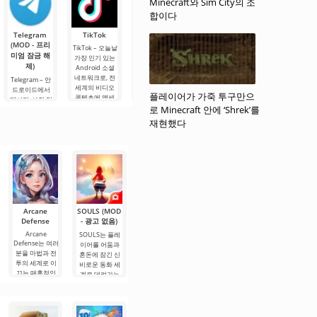
Minecraft와 Sim City의 조
은 애니마트로
며, 게임이 진행
해 보세요. 이 게
들고, 전 세계.
닉과 함께하는
합이다
될 시나리오를
임에서는 실시
유명 게임
자유롭게 만들
간으로 진행되
Telegram
TikTok
Planner 5D
Widgetable:
MX Player
수 있습니다.
는 흥미롭고 긴
(MOD - 프리
(MOD - 잠금
재미있는 화
Pro
장감.
TikTok – 오늘날
미엄 잠금 해
해제)
면(MOD - 잠
가장 인기 있는
MX Player Pro –
제)
금 해제)
오늘날 가장 인
Android 소셜
Planner 5D –
기 있는 안드로
네트워크로, 전
안드로이드용
Telegram – 안
Widgetable: 재
이드용 비디오
세계의 비디오
애플리케이션으
드로이드에서
미있는 화면
플레이어가 가죽 투구만으
플레이어로, 다
콘텐츠에 액세
로, 실내 디자인
메시지, 사진 및
(MOD - 잠금 해
양한 형식으로
스할 수 있습니
을 2D 및 3D 모
로 Minecraft 안에 ‘Shrek’를
비디오를 고속
제) - 매우 유용
좋아하는 영화,
다. TikTok 콘텐
델로 설계할 수
으로 손실 없이
한 안드로이드
재현했다
드라마, 만화를
츠는 플랫폼 사
있습니다. 개발
교환할 수 있는
데스크톱 꾸미
시청할 수 있습
용자들이 공유
자들은 엔지니
소셜 플랫폼입
기 애플리케이
니다. 이 애플리
하는 짧은
어링 및 건축 기
니다. 기능 면에
션으로, 창의적
케이션은 가장
술이 없는 사용
서 WhatsApp나
이고 재미있는
자도 매우 짧은
Viber와 유사하
기회를 제공합
시간
지만, 주요
니다. 여기서 다
양한
Arcane
SOULS (MOD
Children of
Pocket Girl
Plants vs
Defense
- 광고 없음)
Morta (MOD
(MOD - 잠금
Zombies -
- 잠금 해제)
Ikun Version
해제)
Arcane
SOULS는 플레
(MOD - 메뉴)
Defense는 여러
이어를 어둠과
Children of
Pocket Girl는 현
분을 마법과 전
Morta는 액션
혼돈에 잠긴 신
Plants vs
실적인 비디오
투의 세계로 이
RPG 장르의 게
Zombies - Ikun
비로운 동화 세
녹화를 통해 가
끄는 매혹적인
Version는 인기
임으로, 플레이
계로 데려가는
상 소녀와 상호
전략
있는 게임의 팬
어를 신비롭고
흥미진진한
작용할 수 있는
이 만든