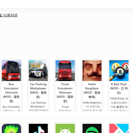
책 및 이용약관
Bus
Car Parking
Truck
Hello
8 Ball Pool
Simulator:
Multiplayer
Simulator:
Neighbor
(MOD - 긴 라
Ultimate
(MOD - 많은
Ultimate
(MOD - 잠금
인)
(MOD - 많은
(MOD - 많은
돈)
해제)
8 Ball Pool는 안
돈)
돈)
Car Parking
Hello Neighbor
드로이드에서
Multiplayer –
– 이 이야기는
Bus Simulator:
Truck
가장 훌륭한 당
안드로이드에서
Ultimate — 전
Simulator:
"이웃집 찰스"에
구 게임 중 하나
인기 있는 게임
Ultimate – 이 게
세계를 버스로
서 영감을 받은
입니다. 여기서
으로, 플레이어
임은 화물 운송
여행할 수 있는
것으로, 3D 그래
전 세계의 플레
는 차량 제어 요
시뮬레이터와
무한한 가능성
픽으로 안드로
이어들과 1대1
소를 사용하여
비즈니스 요소
을 제공하는 화
이드 장치용으
로 대결하며 토
운전자의 역할
의 성공적인 결
려하고 흥미로
로 제작되었습
너먼트 순위표