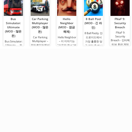
Bus
Car Parking
Hello
8 Ball Pool
FNaF 9:
Simulator:
Multiplayer
Neighbor
(MOD - 긴 라
Security
Ultimate
(MOD - 많은
(MOD - 잠금
Breach
인)
(MOD - 많은
돈)
해제)
FNaF 9:
8 Ball Pool는 안
돈)
Security
Car Parking
Hello Neighbor
드로이드에서
Breach - 인터랙
Multiplayer –
– 이 이야기는
Bus Simulator:
가장 훌륭한 당
티브 호러 게임
안드로이드에서
Ultimate — 전
"이웃집 찰스"에
구 게임 중 하나
으로, 사용자를
인기 있는 게임
세계를 버스로
서 영감을 받은
입니다. 여기서
편안한 구역에
으로, 플레이어
여행할 수 있는
것으로, 3D 그래
전 세계의 플레
서 억지로 끌어
는 차량 제어 요
무한한 가능성
픽으로 안드로
이어들과 1대1
내는 특징이 있
소를 사용하여
을 제공하는 화
이드 장치용으
로 대결하며 토
습니다. 이 게임
운전자의 역할
려하고 흥미로
로 제작되었습
너먼트 순위표
은 애니마트로
을 맡게 됩니다.
운 안드로이드
니다. 여기서 당
를 오를 수 있습
닉과 함께하는
총 86개의 다양
게임입니다. 흥
신은 이웃과의
니다. 이 게임에
유명 게임
한 레벨이
미진진한 모험
복잡한 상황을
서
과 현실적인 도
시.