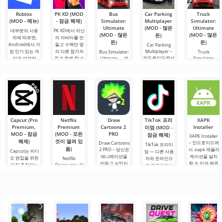
Roblox
PK XD (MOD
Bus
Car Parking
Truck
(MOD - 메뉴)
- 잠금 해제)
Simulator:
Multiplayer
Simulator:
Ultimate
(MOD - 많은
Ultimate
대부분의 사용
PK XD에서 자신
(MOD - 많은
(MOD - 많은
돈)
자에 따르면,
의 아바타를 만
돈)
돈)
Android에서 가
들고 수백만 명
Car Parking
장 인기 있는 게
의 다른 참가자
Multiplayer –
Bus Simulator:
Truck
안드로이드에서
임은 여전히
들과 함께 할 수
Ultimate — 전
Simulator:
인기 있는 게임
Ultimate – 이 게
Roblox입니다.
있습니다. 다채
세계를 버스로
으로, 플레이어
임은 화물 운송
이 프로젝트는
로운 그래픽과
여행할 수 있는
는 차량 제어 요
시뮬레이터와
무한한 가능성
간단한 게임 플
무한한 가능성
소를 사용하여
비즈니스 요소
으로 주목받으
레이로 인해 모
을 제공하는 화
운전자의 역할
의 성공적인 결
며, 사용자들을.
든 연령대의 사
려하고 흥미로
을 맡게 됩니다.
합을 안드로이
람들이 즐길 수
운 안드로이드
총 86개의 다양
드에서 제공합
있으며, 온
게임입니다. 흥
한 레벨이
니다. 이 게임은
미진진한 모험
Capcut (Pro
Netflix
Draw
TikTok 프리
XAPK
사용자에게 화
과 현실적인 도
Premium,
Premium
Cartoons 2
Installer
미엄 (MOD -
물 트럭
시.
MOD - 잠금
(MOD - 모든
PRO
잠금 해제)
XAPK Installer
해제)
것이 열려 있
– 안드로이드에
Draw Cartoons
TikTok 프리미
음)
2 PRO – 당신은
서 .xapk 애플리
Capcut는 비디
엄 — 다른 사용
애니메이션을
케이션을 설치
오 편집을 위한
Netflix
자와 온라인으
만들고 싶었지
할 수 있게 해줍
가장 추천되는
Premium는 안
로 연결하거나
만, 너무 어렵고
니다. 매우 간단
도구 중 하나로,
드로이드 기기
특별한 무언가
심지어 불가능
하고 직관적인
모바일 기기와
에서 영화, 드라
를 찾을 수 있는
하다고 생각했
메뉴를 통해 이
데스크톱 컴퓨
마 및 TV 프로그
애플리케이션입
다면, 이제 모든
확장자의 파일
터 모두에서 원
램을 시청할 수
니다. 아침 커피
것이 당신의 손
설치를 빠르게
활한 작동을 보
있는 가장 인기
한 잔과 함께 하
에 달려 있습니
시작할 수
장합니다. 많은
있는 서비스 중
루를 시작하거
다. 복잡한
사용자에게 무
하나입니다. 이
나 힘든 하루를.
료 버전은 모든
곳에는 최신 미