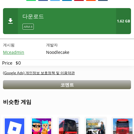
속도를 높이고 점프하며 공중에서 "바스핀" 묘기를 수행합니
다. 착지는 거칠지만, 성공적으로 해냅니다. 각 순간을 즐기며
다운로드
앞으로 나아갑니다.
1.62 GB
ARM-8
산 정상
이제 여러분은 산에 있으며, 트랙은 더욱 어려워집니다. 좁은
게시됨
개발자
길, 가파른 절벽, 바위 미끄러짐은 최대한의 집중력을 요구합니
Mceadmin
Noodlecake
다. 정상에 도달하면 계곡의 놀라운 풍경이 펼쳐집니다. 하지만
Price
$0
감상할 시간은 없습니다 — 가장 위험한 내리막길이 앞에 있습
(Google Ads) 개인정보 보호정책 및 이용약관
니다.
바위와 나무 사이를 요리조리 피하며 빠르게 내려갑니다. 속도
코멘트
가 너무 빨라져서 모든 움직임이 결정적으로 느껴집니다. 갑자
기 트랙이 끝나며, 거대한 점프대가 계곡으로 바로 이어집니다.
비슷한 게임
점프하여 "슈퍼맨" 묘기를 수행하고 완벽하게 착지하며, 아드
레날린이 온몸을 휘감는 것을 느낍니다.