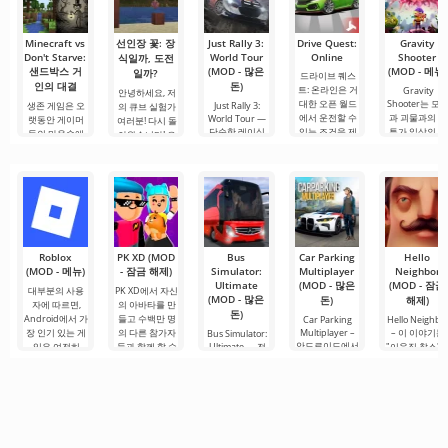
편집 요구를
디어 제품뿐만
아니라
Minecraft vs
선인장 꽃: 장
Just Rally 3:
Drive Quest:
Gravity
Don't Starve:
World Tour
Online
Shooter
식일까, 도전
샌드박스 거
(MOD - 많은
(MOD - 메뉴)
일까?
드라이브 퀘스
인의 대결
돈)
트: 온라인은 거
Gravity
안녕하세요, 저
대한 오픈 월드
Shooter는 모
생존 게임은 오
Just Rally 3:
의 큐브 실험가
에서 운전할 수
과 괴물과의 전
World Tour —
랫동안 게이머
여러분! 다시 돌
단순한 레이싱
있는 조건을 제
투가 일상의 일
들의 마음속에
아왔습니다! 오
게임이 아니라,
공하는
부가 되는 환상
특별한 자리를
늘은 흰 가운(물
진짜
적인 세계로
차지해 왔습니
론
다. 그중 두 거인
이
Roblox
PK XD (MOD
Bus
Car Parking
Hello
(MOD - 메뉴)
- 잠금 해제)
Simulator:
Multiplayer
Neighbor
Ultimate
(MOD - 많은
(MOD - 잠금
대부분의 사용
PK XD에서 자신
(MOD - 많은
돈)
해제)
자에 따르면,
의 아바타를 만
돈)
Android에서 가
들고 수백만 명
Car Parking
Hello Neighbo
장 인기 있는 게
의 다른 참가자
Multiplayer –
– 이 이야기는
Bus Simulator:
안드로이드에서
임은 여전히
들과 함께 할 수
Ultimate — 전
"이웃집 찰스"
인기 있는 게임
Roblox입니다.
있습니다. 다채
세계를 버스로
서 영감을 받은
으로, 플레이어
이 프로젝트는
로운 그래픽과
여행할 수 있는
것으로, 3D 그
는 차량 제어 요
무한한 가능성
간단한 게임 플
무한한 가능성
픽으로 안드로
소를 사용하여
으로 주목받으
레이로 인해 모
을 제공하는 화
이드 장치용으
운전자의 역할
며, 사용자들을.
든 연령대의 사
려하고 흥미로
로 제작되었습
을 맡게 됩니다.
람들이 즐길 수
운 안드로이드
니다. 여기서 
총 86개의 다양
있으며, 온
게임입니다. 흥
신은 이웃과의