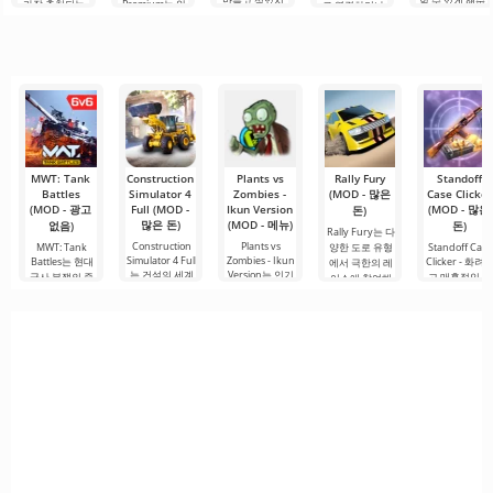
만들고 싶었지
할 수 있게 해줍
가장 추천되는
Premium는 안
로 연결하거나
만, 너무 어렵고
니다. 매우 간단
도구 중 하나로,
드로이드 기기
특별한 무언가
심지어 불가능
하고 직관적인
모바일 기기와
에서 영화, 드라
를 찾을 수 있는
하다고 생각했
메뉴를 통해 이
데스크톱 컴퓨
마 및 TV 프로그
애플리케이션입
다면, 이제 모든
확장자의 파일
터 모두에서 원
램을 시청할 수
니다. 아침 커피
것이 당신의 손
설치를 빠르게
활한 작동을 보
있는 가장 인기
한 잔과 함께 하
에 달려 있습니
시작할 수
장합니다. 많은
있는 서비스 중
루를 시작하거
다. 복잡한
사용자에게 무
하나입니다. 이
나 힘든 하루를.
료 버전은 모든
곳에는 최신 미
편집 요구를
디어 제품뿐만
아니라
MWT: Tank
Construction
Plants vs
Rally Fury
Standoff
Battles
Simulator 4
Zombies -
(MOD - 많은
Case Clicker
(MOD - 광고
Full (MOD -
Ikun Version
(MOD - 많은
돈)
많은 돈)
(MOD - 메뉴)
없음)
돈)
Rally Fury는 다
Construction
Plants vs
MWT: Tank
양한 도로 유형
Standoff Case
Simulator 4 Full
Zombies - Ikun
Battles는 현대
Clicker - 화려
에서 극한의 레
는 건설의 세계
Version는 인기
군사 분쟁의 중
고 매혹적인 안
이스에 참여해
에 몰입하고 자
있는 게임의 팬
심으로 여러분
드로이드 케이
야 하는 레이싱
신만의
이 만든
을 직접 데려가
스 오프닝
는