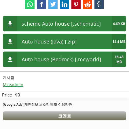
scheme Auto house [.schematic]
4.69 KB
Auto house (Java) [.zip]
14.4 MB
18.48
Auto house (Bedrock) [.mcworld]
MB
게시됨
Mceadmin
Price
$0
(Google Ads) 개인정보 보호정책 및 이용약관
코멘트