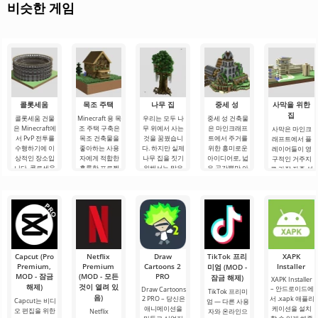
비슷한 게임
콜롯세움
목조 주택
나무 집
중세 성
사막을 위한
집
콜롯세움 건물
Minecraft 용 목
우리는 모두 나
중세 성 건축물
은 Minecraft에
조 주택 구축은
무 위에서 사는
은 마인크래프
사막은 마인크
서 PvP 전투를
목조 건축물을
것을 꿈꿨습니
트에서 주거를
래프트에서 플
수행하기에 이
좋아하는 사용
다. 하지만 실제
위한 흥미로운
레이어들이 영
상적인 장소입
자에게 적합한
나무 집을 짓기
아이디어로, 넓
구적인 거주지
니다. 콜로세움
훌륭한 프로젝
위해서는 많은
은 공간뿐만 아
로 가장 자주 선
은 둥근 모양으
트입니다. 주 재
노력이 필요합
니라 아름다운
택하는 생물 군
로 만들어진 거
료가 나무이기
니다. 그러나
외관을 포함하
계는 아닙니다.
대한 돌 경기장
때문에 집을 만
Minecraft 세계
고 있습니다. 이
하지만 이 위치
입니다. 중앙에
드는 것은 파이
에서는 이것이.
러한 구조물은
를 선택했다면,
는...
처럼 쉬울 것입
산악.
플레이어들은
니다.
항상.
Capcut (Pro
Netflix
Draw
TikTok 프리
XAPK
Premium,
Premium
Cartoons 2
Installer
미엄 (MOD -
MOD - 잠금
(MOD - 모든
PRO
잠금 해제)
XAPK Installer
해제)
것이 열려 있
– 안드로이드에
Draw Cartoons
TikTok 프리미
음)
2 PRO – 당신은
서 .xapk 애플리
Capcut는 비디
엄 — 다른 사용
애니메이션을
케이션을 설치
오 편집을 위한
Netflix
자와 온라인으