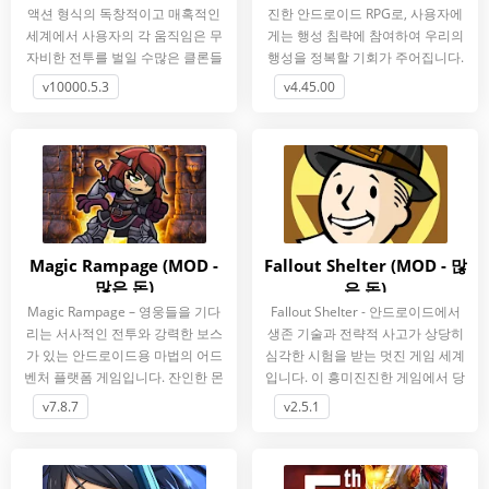
액션 형식의 독창적이고 매혹적인
진한 안드로이드 RPG로, 사용자에
세계에서 사용자의 각 움직임은 무
게는 행성 침략에 참여하여 우리의
자비한 전투를 벌일 수많은 클론들
행성을 정복할 기회가 주어집니다.
의 움직임을 결정합니다.
v10000.5.3
v4.45.00
Magic Rampage (MOD -
Fallout Shelter (MOD - 많
많은 돈)
은 돈)
Magic Rampage – 영웅들을 기다
Fallout Shelter - 안드로이드에서
리는 서사적인 전투와 강력한 보스
생존 기술과 전략적 사고가 상당히
가 있는 안드로이드용 마법의 어드
심각한 시험을 받는 멋진 게임 세계
벤처 플랫폼 게임입니다. 잔인한 몬
입니다. 이 흥미진진한 게임에서 당
스터들로 가득 찬 거대한.
신은 독특한 피난처의 건축가가
v7.8.7
v2.5.1