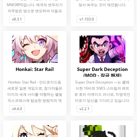
MMORPG입니다. 제국의 변두리가
맞서 싸우는 것이 제안됩니다.
저주받은 땅으로 변모하여 어둠과
공포가 깃든 세계입니다. 이 어두운
v8.3.1
v1.103.0
판타지
Honkai: Star Rail
Super Dark Deception
(MOD - 잠금 해제)
Honkai: Star Rail - 안드로이드용
Super Dark Deception —는 클래
새로운 일본 게임으로, 참가자들은
식한 16비트 SNES 스타일의 레트
미지의 세계 사이를 여행하는 별빛
로 호러 아케이드 러너로, 치명적인
익스프레스에 탑승한 방랑자의 역
미로가 당신을 기다리고 있습니다.
할을 맡게 됩니다. 도입부를
미스터리한.
v4.4.0
v2.2.1