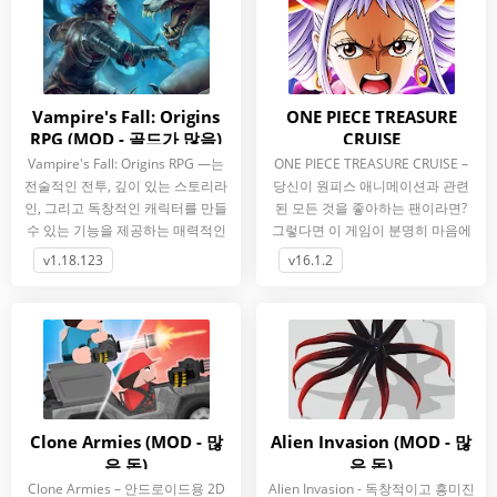
Vampire's Fall: Origins
ONE PIECE TREASURE
RPG (MOD - 골드가 많음)
CRUISE
Vampire's Fall: Origins RPG —는
ONE PIECE TREASURE CRUISE –
전술적인 전투, 깊이 있는 스토리라
당신이 원피스 애니메이션과 관련
인, 그리고 독창적인 캐릭터를 만들
된 모든 것을 좋아하는 팬이라면?
수 있는 기능을 제공하는 매력적인
그렇다면 이 게임이 분명히 마음에
2D 오픈 월드.
들 것입니다. 여기에는 원작
v1.18.123
v16.1.2
Clone Armies (MOD - 많
Alien Invasion (MOD - 많
은 돈)
은 돈)
Clone Armies – 안드로이드용 2D
Alien Invasion - 독창적이고 흥미진