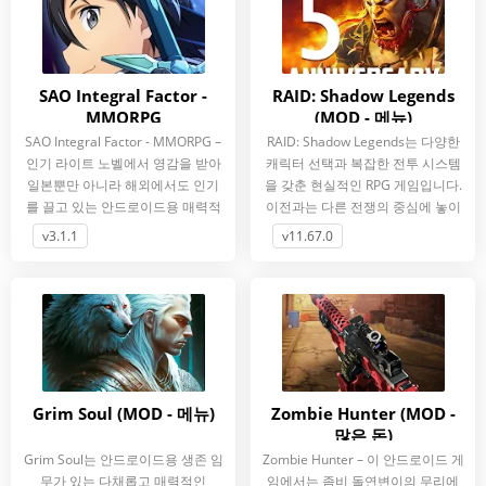
SAO Integral Factor -
RAID: Shadow Legends
MMORPG
(MOD - 메뉴)
SAO Integral Factor - MMORPG –
RAID: Shadow Legends는 다양한
인기 라이트 노벨에서 영감을 받아
캐릭터 선택과 복잡한 전투 시스템
일본뿐만 아니라 해외에서도 인기
을 갖춘 현실적인 RPG 게임입니다.
를 끌고 있는 안드로이드용 매력적
이전과는 다른 전쟁의 중심에 놓이
인 MMO 게임입니다.
게 되면, 그것은 세계의 향후
v3.1.1
v11.67.0
Grim Soul (MOD - 메뉴)
Zombie Hunter (MOD -
많은 돈)
Grim Soul는 안드로이드용 생존 임
Zombie Hunter – 이 안드로이드 게
무가 있는 다채롭고 매력적인
임에서는 좀비 돌연변이의 무리에