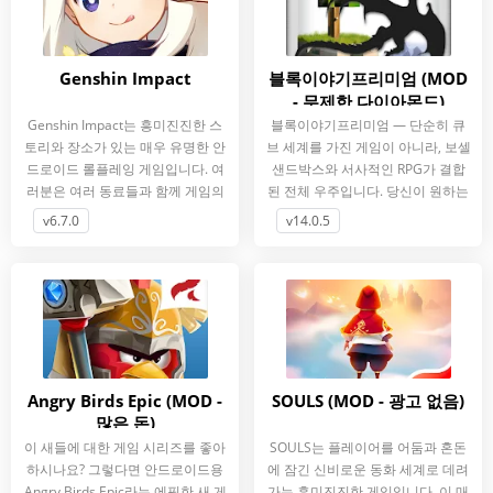
Genshin Impact
블록이야기프리미엄 (MOD
- 무제한 다이아몬드)
Genshin Impact는 흥미진진한 스
블록이야기프리미엄 — 단순히 큐
토리와 장소가 있는 매우 유명한 안
브 세계를 가진 게임이 아니라, 보셀
드로이드 롤플레잉 게임입니다. 여
샌드박스와 서사적인 RPG가 결합
러분은 여러 동료들과 함께 게임의
된 전체 우주입니다. 당신이 원하는
세계에 점차 몰입하면서 열린 세계
대로 세상을 바꿀 수 있지만, 그.
v6.7.0
v14.0.5
를
Angry Birds Epic (MOD -
SOULS (MOD - 광고 없음)
많은 돈)
이 새들에 대한 게임 시리즈를 좋아
SOULS는 플레이어를 어둠과 혼돈
하시나요? 그렇다면 안드로이드용
에 잠긴 신비로운 동화 세계로 데려
Angry Birds Epic라는 에픽한 새 게
가는 흥미진진한 게임입니다. 이 매