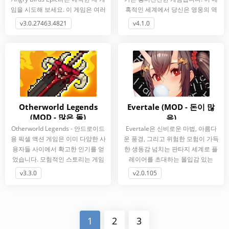
임을 시도해 보세요. 이 게임은 여러
혹적인 세계에서 당신은 영웅의 역
분의 여가 시간을 멋지게 보낼
할을 맡게 되며, 당신의 임무는 갇힌
v3.0.27463.4821
v4.1.0
영혼을
Otherworld Legends
Evertale (MOD - 돈이 많
(MOD - 많은 돌)
음)
Otherworld Legends - 안드로이드
Evertale은 신비로운 마법, 아름다
용 픽셀 액션 게임은 이미 다양한 사
운 풍경, 그리고 위험한 모험이 가득
용자들 사이에서 확고한 인기를 얻
한 생동감 넘치는 판타지 세계로 플
었습니다. 모험적인 스토리는 게임
레이어를 초대하는 몰입감 있는
에서 빠져나올 수 없게
RPG입니다. ZigZaGame
v3.3.0
v2.0.105
1
2
3