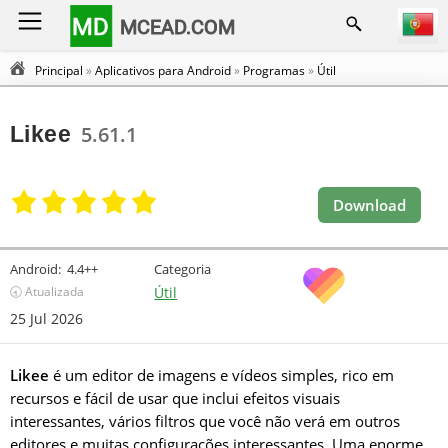
MD
MCEAD.COM
Principal
»
Aplicativos para Android
»
Programas
»
Útil
Likee
5.61.1
Download
Android:
4.4++
Categoria
🕣 Atualizada
Útil
25 Jul 2026
Likee
é um editor de imagens e vídeos simples, rico em
recursos e fácil de usar que inclui efeitos visuais
interessantes, vários filtros que você não verá em outros
editores e muitas configurações interessantes. Uma enorme