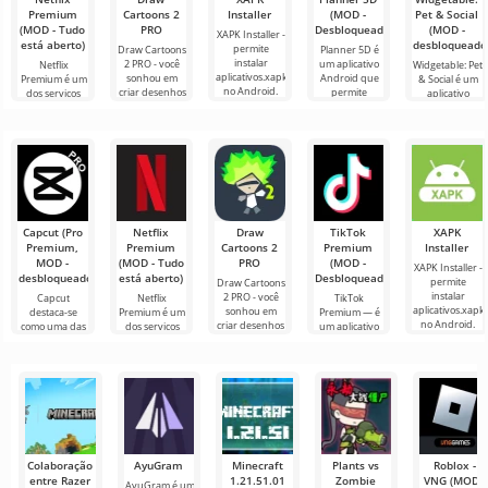
Premium
Cartoons 2
Installer
(MOD -
Pet & Social
(MOD - Tudo
PRO
Desbloqueado)
(MOD -
XAPK Installer -
está aberto)
desbloqueado
permite
Draw Cartoons
Planner 5D é
instalar
2 PRO - você
um aplicativo
Netflix
Widgetable: Pet
aplicativos.xapk
sonhou em
Android que
Premium é um
& Social é um
no Android.
criar desenhos
permite
dos serviços
aplicativo
Um menu
animados, mas
projetar o
mais populares
Android muito
muito simples e
tudo parece
design de
para assistir
útil para
direto
muito difícil e
interiores de
filmes, séries e
decoração de
até
uma sala na
programas de
desktop, que
forma
TV em
pode
Capcut (Pro
Netflix
Draw
TikTok
XAPK
Premium,
Premium
Cartoons 2
Premium
Installer
MOD -
(MOD - Tudo
PRO
(MOD -
XAPK Installer -
desbloqueado)
está aberto)
Desbloqueado)
permite
Draw Cartoons
instalar
2 PRO - você
Capcut
Netflix
TikTok
aplicativos.xapk
sonhou em
destaca-se
Premium é um
Premium — é
no Android.
criar desenhos
como uma das
dos serviços
um aplicativo
Um menu
animados, mas
ferramentas
mais populares
que permite
muito simples e
tudo parece
mais
para assistir
conectar-se
direto
muito difícil e
recomendadas
filmes, séries e
online com
até
para edição de
programas de
outros
vídeo,
TV em
usuários ou
garantindo um
encontrar
Colaboração
AyuGram
Minecraft
Plants vs
Roblox -
entre Razer
1.21.51.01
Zombie
VNG (MOD -
AyuGram é um