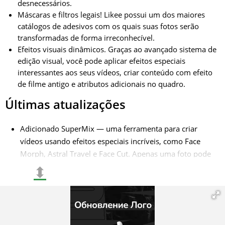
desnecessários.
Máscaras e filtros legais! Likee possui um dos maiores
catálogos de adesivos com os quais suas fotos serão
transformadas de forma irreconhecível.
Efeitos visuais dinâmicos. Graças ao avançado sistema de
edição visual, você pode aplicar efeitos especiais
interessantes aos seus vídeos, criar conteúdo com efeito
de filme antigo e atributos adicionais no quadro.
Últimas atualizações
Adicionado SuperMix — uma ferramenta para criar
vídeos usando efeitos especiais incríveis, como Face
Morph, Astral Travel e Face Cut. Apenas uma foto pode
se transformar em um vídeo profissional e
⬍
emocionante;
Função Stickers & Music Magic, que permite
personalizar vídeos com vários adesivos engraçados,
felicitações, citações, penteados coloridos e emojis