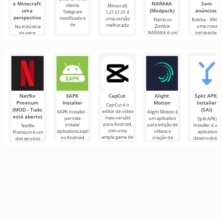
e Minecraft:
NARAKA
Sem
cliente
Minecraft
uma
(Modpack)
anúncios)
Telegram
1.21.51.01 é
perspectiva
modificado e
uma versão
Plants vs
Roblox - VNG 
de
melhorada
Zombie
uma nova
Na indústria
NARAKA é um
perspectiva
de jogos,
emocionante
sobre o
continuam
projeto
surgindo
Netflix
XAPK
CapCut
Alight
Split APKs
Premium
Installer
Motion
Installer
CapCut é o
(MOD - Tudo
(SAI)
editor de vídeo
XAPK Installer -
Alight Motion é
está aberto)
mais versátil
permite
um aplicativo
Split APKs
para Android,
instalar
para edição de
Installer é um
Netflix
com uma
aplicativos.xapk
vídeos e
aplicativo
Premium é um
ampla gama de
no Android.
criação de
desenvolvido
dos serviços
configurações
Um menu
gráficos de
para instalar
mais populares
para
muito simples e
animação para
arquivos Apk
para assistir
direto
no Android.
filmes, séries e
Alguns
programas de
TV em