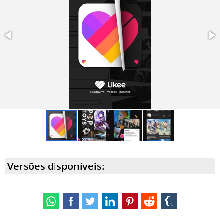
fofos;
O feed ficou ainda mais inteligente e preciso. Agora, os
usuários podem facilmente encontrar vídeos virais e
conteúdos que realmente lhes interessam, com base em
suas preferências e atividades;
O sistema de interação com outros usuários foi
melhorado. Agora você pode não apenas seguir
blogueiros interessantes, mas também fazer amigos por
meio de chat de voz e vídeo.
Versões disponíveis: