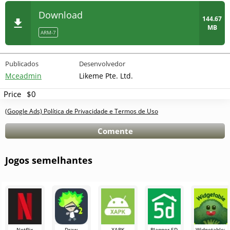
Download
144.67
MB
ARM-7
Publicados
Desenvolvedor
Mceadmin
Likeme Pte. Ltd.
Price
$0
(Google Ads) Política de Privacidade e Termos de Uso
Comente
Jogos semelhantes
Netflix
Draw
XAPK
Planner 5D
Widgetable: