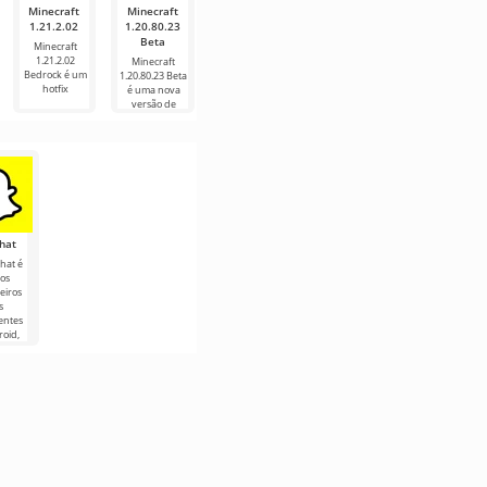
Minecraft
Minecraft
Box
Totally
Highrise -
1.21.2.02
1.20.80.23
Simulator
Reliable
Avatar Vida
Beta
Angelo
Delivery
Virtual
Minecraft
Brawl
(MOD -
1.21.2.02
Minecraft
Highrise -
desbloqueado)
Bedrock é um
1.20.80.23 Beta
Avatar Vida
Box Simulator
hotfix
é uma nova
Virtual é um
Angelo Brawl é
Totally Reliable
versão de
mundo virtual
um simulador
Delivery é um
de
jogo Android
do
hat
hat é
os
eiros
s
entes
roid,
ndo ao
rio
ontato