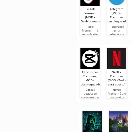
TikTok
Telegram
Premium
(MOD -
(MOD -
Premium
Desbloqueado)
desbloqueado)
TikTok
Telegram é
Premium — é
uma
um aplicativo
plataforma
que permite
social no
conectar-se
Android que
online com
permite a troca
outros
de mensagens,
usuários ou
fotos e vídeos
encontrar
em
Capcut (Pro
Netflix
Premium,
Premium
MOD -
(MOD - Tudo
desbloqueado)
está aberto)
Capcut
Netflix
destaca-se
Premium é um
como uma das
dos serviços
ferramentas
mais populares
mais
para assistir
recomendadas
filmes, séries e
para edição de
programas de
vídeo,
TV em
garantindo um