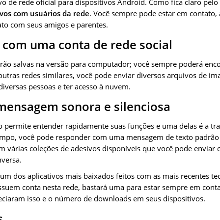
ivo de rede oficial para dispositivos Android. Como fica claro pe
vos com usuários da rede
. Você sempre pode estar em contato,
ato com seus amigos e parentes.
 com uma conta de rede social
rão salvas na versão para computador; você sempre poderá enco
tras redes similares, você pode enviar diversos arquivos de ima
iversas pessoas e ter acesso à nuvem.
mensagem sonora e silenciosa
ivo permite entender rapidamente suas funções e uma delas é a tr
mpo, você pode responder com uma mensagem de texto padrão 
em várias coleções de adesivos disponíveis que você pode enviar
nversa.
um dos aplicativos mais baixados feitos com as mais recentes t
suem conta nesta rede, bastará uma para estar sempre em conta
eciaram isso e o número de downloads em seus dispositivos.
s