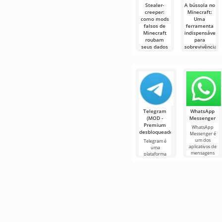
Stealer-
A bússola no
creeper:
Minecraft:
como mods
Uma
falsos de
ferramenta
Minecraft
indispensável
roubam
para
seus dados
sobrevivência
e navegação
Todos nós
adoramos
Navegar pelos
experimentar
vastos mundos
novos mods e
gerados do
Minecraft
Telegram
WhatsApp
(MOD -
Messenger
Premium
WhatsApp
desbloqueado)
Messenger é
um dos
Telegram é
aplicativos de
uma
mensagens
plataforma
mais populares
social no
para Android.
Android que
Com ele você
permite a troca
pode
de mensagens,
fotos e vídeos
em