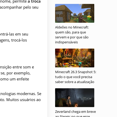
lo nome, permite
a troca
 acompanhar pelo seu
Aldeões no Minecraft:
quem são, para que
ntrá-las em seu
servem e por que são
gens, trocá-los
indispensáveis
ansição entre som e
Minecraft 26.3 Snapshot 5:
se, por exemplo,
tudo o que você precisa
 como um enfeite
saber sobre a atualização
ecnologias modernas. Se
to. Muitos usuários ao
Zeverland chega em breve
ao Steam: no que esse