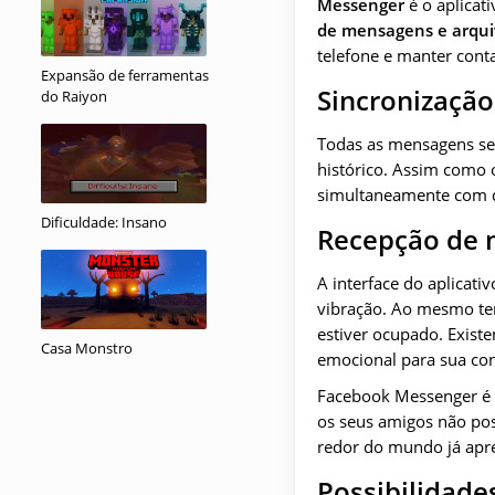
Messenger
é o aplicat
de mensagens e arqui
telefone e manter cont
Expansão de ferramentas
Sincronização
do Raiyon
Todas as mensagens se
histórico.
Assim como ou
simultaneamente com d
Dificuldade: Insano
Recepção de 
A interface do aplicat
vibração. Ao mesmo te
estiver ocupado. Exist
Casa Monstro
emocional para sua co
Facebook Messenger
é 
os seus amigos não pos
redor do mundo já apr
Possibilidade