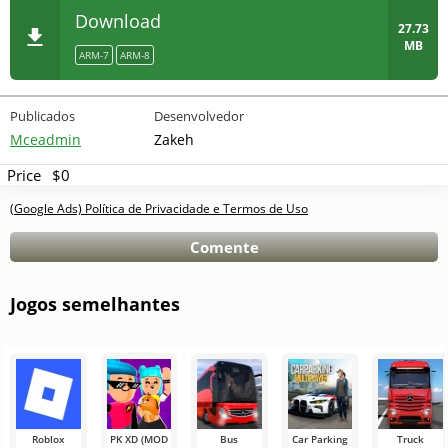
Download
27.73
MB
ARM-7
ARM-8
Publicados
Desenvolvedor
Mceadmin
Zakeh
Price
$0
(Google Ads) Política de Privacidade e Termos de Uso
Comente
Jogos semelhantes
Roblox
PK XD (MOD
Bus
Car Parking
Truck