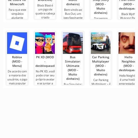
Minecraft
dinheiro)
(MOD -
(MOD -
Block Blast é
Muito
desbloquead
um jogo de
Para que este
Bem-vindo ao
dinheiro)
quebra-cabeça
simpático
Bus Out, um
Black Myth:
criado
ajudante
jogo fascinante
Wukong Pixel
Doraemon
apareça no seu
onde sua
Edition oferec
Dorayaki Shop
aos
Story é uma
simulação
Roblox
PK XD (MOD
Bus
Car Parking
Hello
(MOD -
-
Simulator:
Multiplayer
Neighbor
Menu)
desbloqueado)
Ultimate
(MOD -
(MOD -
(MOD -
Muito
desbloquead
De acordo com
No PK XD, você
Muito
dinheiro)
a maioria dos
pode criar seu
Hello Neighbo
dinheiro)
usuários, o jogo
próprio avatar
é uma história
Car Parking
mais popular
e se juntar a
emprestada d
Multiplayer – é
Bus Simulator:
no Android
milhões de
“How to Get
um jogo
Ultimate — um
ainda é Roblox.
outros
Your
popular para
jogo colorido e
Este projeto
participantes.
Neighbour”,
Android onde
emocionante
mas em
os jogadores
para Android
gráficos 3D,
assumem o
que oferece
para
papel de
infinitas