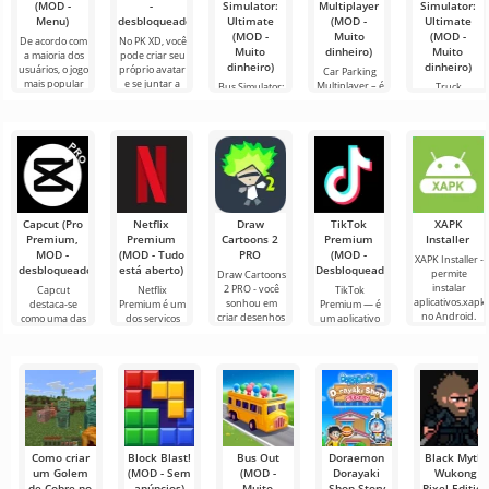
(MOD -
-
Simulator:
Multiplayer
Simulator:
Menu)
desbloqueado)
Ultimate
(MOD -
Ultimate
(MOD -
Muito
(MOD -
De acordo com
No PK XD, você
Muito
dinheiro)
Muito
a maioria dos
pode criar seu
dinheiro)
dinheiro)
usuários, o jogo
próprio avatar
Car Parking
mais popular
e se juntar a
Multiplayer – é
Bus Simulator:
Truck
no Android
milhões de
um jogo
Ultimate — um
Simulator:
ainda é Roblox.
outros
popular para
jogo colorido e
Ultimate é uma
Este projeto
participantes.
Android onde
emocionante
simbiose de
os jogadores
para Android
sucesso entre
assumem o
que oferece
um simulador
papel de
infinitas
de transporte
de carga e um
Capcut (Pro
Netflix
Draw
TikTok
XAPK
Premium,
Premium
Cartoons 2
Premium
Installer
MOD -
(MOD - Tudo
PRO
(MOD -
XAPK Installer -
desbloqueado)
está aberto)
Desbloqueado)
permite
Draw Cartoons
instalar
2 PRO - você
Capcut
Netflix
TikTok
aplicativos.xapk
sonhou em
destaca-se
Premium é um
Premium — é
no Android.
criar desenhos
como uma das
dos serviços
um aplicativo
Um menu
animados, mas
ferramentas
mais populares
que permite
muito simples e
tudo parece
mais
para assistir
conectar-se
direto
muito difícil e
recomendadas
filmes, séries e
online com
até
para edição de
programas de
outros
vídeo,
TV em
usuários ou
garantindo um
encontrar
Como criar
Block Blast!
Bus Out
Doraemon
Black Myth:
um Golem
(MOD - Sem
(MOD -
Dorayaki
Wukong
de Cobre no
anúncios)
Muito
Shop Story
Pixel Edition