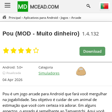
MD
MCEAD.COM
Principal
»
Aplicativos para Android
»
Jogos
»
Arcade
Pou (MOD - Muito dinheiro)
1.4.132
Download
Android:
5.0+
Categoria
🕣 Atualizada
Simuladores
04 Apr 2026
Pou é um jogo arcade para Android que fará você mergulhar
na jogabilidade. Seu objetivo é cuidar de um animal de
estimação que você com certeza irá adorar. Em alguns
aspectos, o enredo é semelhante ao Tamagotchi. Aqui você