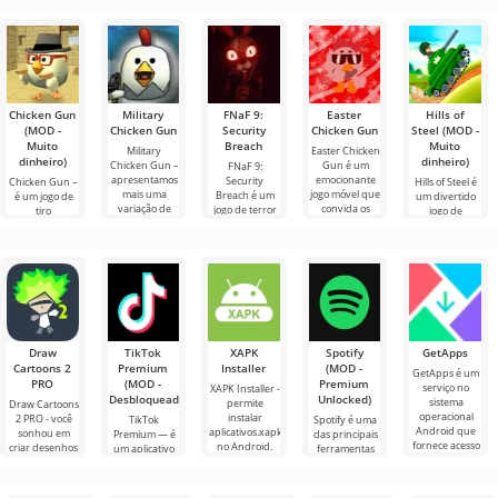
Chicken Gun
Military
FNaF 9:
Easter
Hills of
(MOD -
Chicken Gun
Security
Chicken Gun
Steel (MOD -
Muito
Breach
Muito
Military
Easter Chicken
dinheiro)
dinheiro)
Chicken Gun –
Gun é um
FNaF 9:
apresentamos
emocionante
Security
Chicken Gun –
Hills of Steel é
mais uma
jogo móvel que
Breach é um
é um jogo de
um divertido
variação de
convida os
jogo de terror
tiro
jogo de
briga de galos.
jogadores a
interativo que
extremamente
tanques para
O lançamento
desfrutar de
tira o usuário
divertido para
Android, feito
do jogo é
uma
de sua zona de
Android que
em estilo
conforto
se tornou
colorido de
popular em
desenho
todo o
Draw
TikTok
XAPK
Spotify
GetApps
Cartoons 2
Premium
Installer
(MOD -
GetApps é um
PRO
(MOD -
Premium
serviço no
XAPK Installer -
Desbloqueado)
Unlocked)
sistema
permite
Draw Cartoons
operacional
instalar
2 PRO - você
TikTok
Spotify é uma
Android que
aplicativos.xapk
sonhou em
Premium — é
das principais
fornece acesso
no Android.
criar desenhos
um aplicativo
ferramentas
às mais
Um menu
animados, mas
que permite
Android para
recentes
muito simples e
tudo parece
conectar-se
ouvir música,
inovações
direto
muito difícil e
online com
podcasts e