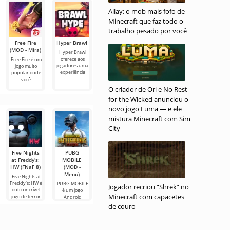
uma sala na
de mensagens,
desktop, que
Allay: o mob mais fofo de
forma
fotos e vídeos
pode
em
Minecraft que faz todo o
trabalho pesado por você
Free Fire
Hyper Brawl
LWARB
Football
Moon Brawl
(MOD - Mira)
Brawl Stars
Brawl
Hyper Brawl
Moon Brawl é
oferece aos
uma versão
Free Fire é um
LWARB Brawl
Football Brawl
jogadores uma
diferente
jogo muito
Stars é uma
combina uma
experiência
baseada em
popular onde
versão
jogabilidade
um
você
alternativa do
dinâmica
O criador de Ori e No Rest
for the Wicked anunciou o
novo jogo Luma — e ele
mistura Minecraft com Sim
City
Five Nights
PUBG
Five Nights
Five Nights
FNaF 6:
at Freddy's:
MOBILE
at Freddy's 4
at Freddy's:
Pizzeria
HW (FNaF 8)
(MOD -
/ FNaF 4
SL / FNaF 5
Simulator
Menu)
(MOD - Tudo
(Tudo está
(tudo
Five Nights at
está aberto)
aberto)
aberto)
Freddy's: HW é
PUBG MOBILE
Jogador recriou “Shrek” no
outro incrível
é um jogo
Five Nights at
Você ama
FNaF 6: Pizzeria
Minecraft com capacetes
jogo de terror
Android
Freddy's 4 /
Freddy Bear e
Simulator é
para Android,
popular do
FNaF 4 é uma
outros
mais uma
de couro
com
gênero Battle
das várias
animatrônicos
parte do
jogabilidade
Royale. Neste
partes do jogo
assustadores?
aclamado jogo
tema, este
no Android. Se
Então o jogo
de terror para