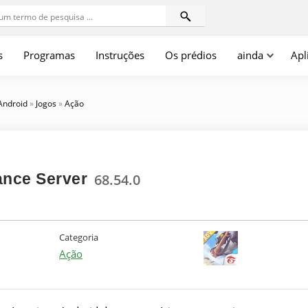
s
Programas
Instruções
Os prédios
ainda
Apl
 Android
»
Jogos
»
Ação
ance Server
68.54.0
Categoria
Ação