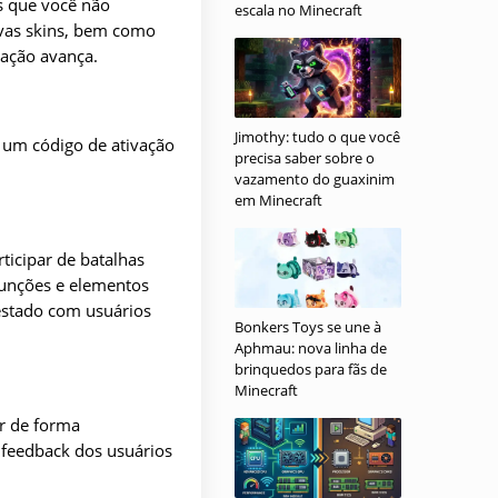
s que você não
escala no Minecraft
vas skins, bem como
zação avança.
Jimothy: tudo o que você
 um código de ativação
precisa saber sobre o
vazamento do guaxinim
em Minecraft
ticipar de batalhas
funções e elementos
estado com usuários
Bonkers Toys se une à
Aphmau: nova linha de
brinquedos para fãs de
Minecraft
ar de forma
 feedback dos usuários