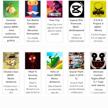
até
outros
vários novos
usuários ou
gêneros
encontrar
Survivor
Fun Battle
Free City
Capcut (Pro
Z.O.N.A
Island-Idle
Simulator
Premium,
Project X
Free City é um
Game (MOD
(MOD -
MOD -
(MOD -
jogo de mundo
- Sem
Recursos
desbloqueado)
Menu)
aberto recém-
anúncios,
Ilimitados)
lançado
Capcut
Z.O.N.A Project
recompensas
destaca-se
X é um jogo de
Fun Battle
grátis)
como uma das
tiro para
Simulator da
ferramentas
Android,
Isset Studio é
Survivor
mais
um jogo
Island-Idle
Game é um
simulador de
Chicken Gun
FNaF 9:
Hills of
Grand Theft
Ultimate
(MOD -
Security
Steel (MOD -
Auto V (GTA
Custom
Muito
Breach
Muito
5)
Night (FNaF
dinheiro)
dinheiro)
7) / Tudo
FNaF 9:
Grand Theft
está aberto
Security
Auto V é uma
Chicken Gun –
Hills of Steel é
Breach é um
versão desktop
é um jogo de
um divertido
Ultimate
jogo de terror
criada para
tiro
jogo de
Custom Night
interativo que
dispositivos
extremamente
tanques para
— é um
tira o usuário
Android.
divertido para
Android, feito
survival horror
de sua zona de
Possui um
Android que
em estilo
virtuoso onde
conforto
enredo
se tornou
colorido de
você dirige seu
próprio,