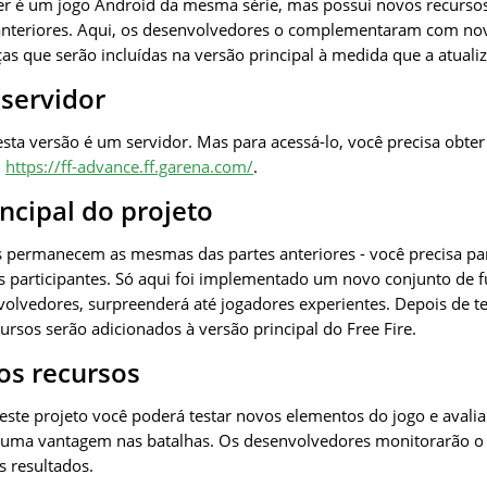
er é um jogo Android da mesma série, mas possui novos recurso
 anteriores. Aqui, os desenvolvedores o complementaram com no
s que serão incluídas na versão principal à medida que a atuali
 servidor
ta versão é um servidor. Mas para acessá-lo, você precisa obter
l
https://ff-advance.ff.garena.com/
.
incipal do projeto
as permanecem as mesmas das partes anteriores - você precisa par
s participantes. Só aqui foi implementado um novo conjunto de 
olvedores, surpreenderá até jogadores experientes. Depois de t
cursos serão adicionados à versão principal do Free Fire.
os recursos
deste projeto você poderá testar novos elementos do jogo e avali
é uma vantagem nas batalhas. Os desenvolvedores monitorarão o
s resultados.