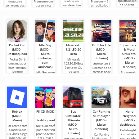
aplicativos.xapk
sonhou em
destaca-se
Premium é um
Premium — é
no Android.
criar desenhos
como uma das
dos serviços
um aplicativo
Um menu
animados, mas
ferramentas
mais populares
que permite
muito simples e
tudo parece
mais
para assistir
conectar-se
direto
muito difícil e
recomendadas
filmes, séries e
online com
até
para edição de
programas de
outros
vídeo,
TV em
usuários ou
garantindo um
encontrar
Pocket Girl
Idle Guy
Minecraft
Drift for Life
Supermarke
(MOD -
(MOD -
1.21.50.20
(MOD -
& Motel
Desbloqueado)
Muito
Beta
Muito
Simulator
dinheiro,
dinheiro)
(MOD -
Pocket Girl é
Minecraft
sem
Muito
um simulador
1.21.50.20 Beta
Drift for Life é
anúncios)
dinheiro)
incomum que
é uma versão
um mundo de
permite
de teste
corridas onde
Idle Guy é um
Supermarket
cada
jogo que
& Motel
simula a vida,
Simulator não
permitindo
é apenas um
Roblox
PK XD (MOD
Bus
Car Parking
Hello
(MOD -
-
Simulator:
Multiplayer
Neighbor
Menu)
desbloqueado)
Ultimate
(MOD -
(MOD -
(MOD -
Muito
desbloquead
De acordo com
No PK XD, você
Muito
dinheiro)
a maioria dos
pode criar seu
Hello Neighbo
dinheiro)
usuários, o jogo
próprio avatar
é uma história
Car Parking
mais popular
e se juntar a
emprestada d
Multiplayer – é
Bus Simulator: