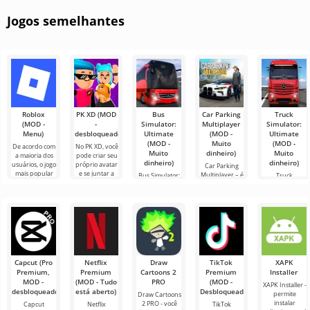
Jogos semelhantes
Roblox
PK XD (MOD
Bus
Car Parking
Truck
(MOD -
-
Simulator:
Multiplayer
Simulator:
Menu)
desbloqueado)
Ultimate
(MOD -
Ultimate
(MOD -
Muito
(MOD -
De acordo com
No PK XD, você
Muito
dinheiro)
Muito
a maioria dos
pode criar seu
dinheiro)
dinheiro)
usuários, o jogo
próprio avatar
Car Parking
mais popular
e se juntar a
Multiplayer – é
Bus Simulator:
Truck
no Android
milhões de
um jogo
Ultimate — um
Simulator:
ainda é Roblox.
outros
popular para
jogo colorido e
Ultimate é uma
Este projeto
participantes.
Android onde
emocionante
simbiose de
os jogadores
para Android
sucesso entre
assumem o
que oferece
um simulador
papel de
infinitas
de transporte
de carga e um
Capcut (Pro
Netflix
Draw
TikTok
XAPK
Premium,
Premium
Cartoons 2
Premium
Installer
MOD -
(MOD - Tudo
PRO
(MOD -
XAPK Installer -
desbloqueado)
está aberto)
Desbloqueado)
permite
Draw Cartoons
instalar
2 PRO - você
Capcut
Netflix
TikTok