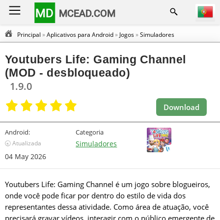
MD
MCEAD.COM
Principal
»
Aplicativos para Android
»
Jogos
»
Simuladores
Youtubers Life: Gaming Channel
(MOD - desbloqueado)
1.9.0
Download
Android:
Categoria
🕣 Atualizada
Simuladores
04 May 2026
Youtubers Life: Gaming Channel é um jogo sobre blogueiros,
onde você pode ficar por dentro do estilo de vida dos
representantes dessa atividade. Como área de atuação, você
precisará gravar vídeos, interagir com o público emergente de