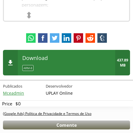
personagem;
⬍
Você pode ativar o modo - muito dinheiro
(aumenta conforme você gasta).
Download
437.89
MB
ARM-8
Publicados
Desenvolvedor
Mceadmin
UPLAY Online
Price
$0
(Google Ads) Política de Privacidade e Termos de Uso
Comente