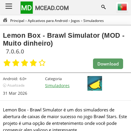
MD
MCEAD.COM
Principal
»
Aplicativos para Android
»
Jogos
»
Simuladores
Lemon Box - Brawl Simulator (MOD -
Muito dinheiro)
7.0.6.0
Download
Android:
6.0+
Categoria
🕣 Atualizada
Simuladores
31 Mar 2026
Lemon Box - Brawl Simulator é um dos simuladores de
abertura de caixas de maior sucesso no jogo Brawl Stars. Este
projeto é uma opção de entretenimento onde você pode
conseguir algo valioso e interessante.