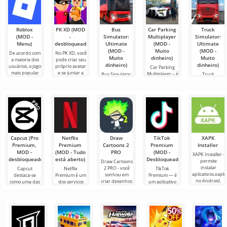
Roblox
PK XD (MOD
Bus
Car Parking
Truck
(MOD -
-
Simulator:
Multiplayer
Simulator:
Menu)
desbloqueado)
Ultimate
(MOD -
Ultimate
(MOD -
Muito
(MOD -
De acordo com
No PK XD, você
Muito
dinheiro)
Muito
a maioria dos
pode criar seu
dinheiro)
dinheiro)
usuários, o jogo
próprio avatar
Car Parking
mais popular
e se juntar a
Multiplayer – é
Bus Simulator:
Truck
no Android
milhões de
um jogo
Ultimate — um
Simulator:
ainda é Roblox.
outros
popular para
jogo colorido e
Ultimate é uma
Este projeto
participantes.
Android onde
emocionante
simbiose de
os jogadores
para Android
sucesso entre
assumem o
que oferece
um simulador
papel de
infinitas
de transporte
de carga e um
Capcut (Pro
Netflix
Draw
TikTok
XAPK
Premium,
Premium
Cartoons 2
Premium
Installer
MOD -
(MOD - Tudo
PRO
(MOD -
XAPK Installer -
desbloqueado)
está aberto)
Desbloqueado)
permite
Draw Cartoons
instalar
2 PRO - você
Capcut
Netflix
TikTok
aplicativos.xapk
sonhou em
destaca-se
Premium é um
Premium — é
no Android.
criar desenhos
como uma das
dos serviços
um aplicativo
Um menu
animados, mas
ferramentas
mais populares
que permite
muito simples e
tudo parece
mais
para assistir
conectar-se
direto
muito difícil e
recomendadas
filmes, séries e
online com
até
para edição de
programas de
outros
vídeo,
TV em
usuários ou
garantindo um
encontrar