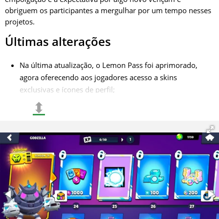
obriguem os participantes a mergulhar por um tempo nesses
projetos.
Últimas alterações
Na última atualização, o Lemon Pass foi aprimorado,
agora oferecendo aos jogadores acesso a skins
exclusivas e ícones de perfil;
⬍
Foram introduzidas melhorias nos níveis de fama e
maestria, permitindo que os jogadores mostrem suas
conquistas e progresso;
Novo conteúdo foi adicionado – é possível abrir caixas e
obter novos lutadores e recursos, o que adiciona um
elemento de antecipação e emoção.