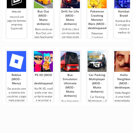
mo.co
Bus Out
Drift for Life
Pokemon
Kombat
(MOD -
(MOD -
Crashing
Brawl
mo.co é um
Muito
Muito
Monster
jogo da famosa
Kombat Brawl
dinheiro)
dinheiro)
Wars (MOD -
empresa
é um jogo que
desbloqueado)
Supercell,
reúne o
Bem-vindo ao
Drift for Life é
melhor do
Bus Out, um
um mundo de
Pokemon
jogo fascinante
corridas onde
Crashing
onde sua
cada
Monster Wars
é um projeto
que
Roblox
PK XD (MOD
Bus
Car Parking
Hello
(MOD -
-
Simulator:
Multiplayer
Neighbor
Menu)
desbloqueado)
Ultimate
(MOD -
(MOD -
(MOD -
Muito
desbloquead
De acordo com
No PK XD, você
Muito
dinheiro)
a maioria dos
pode criar seu
Hello Neighbo
dinheiro)
usuários, o jogo
próprio avatar
é uma história
Car Parking
mais popular
e se juntar a
emprestada d
Multiplayer – é
Bus Simulator:
no Android
milhões de
“How to Get
um jogo
Ultimate — um
ainda é Roblox.
outros
Your
popular para
jogo colorido e
Este projeto
participantes.
Neighbour”,
Android onde
emocionante
mas em
os jogadores
para Android
gráficos 3D,
assumem o
que oferece
para
papel de
infinitas