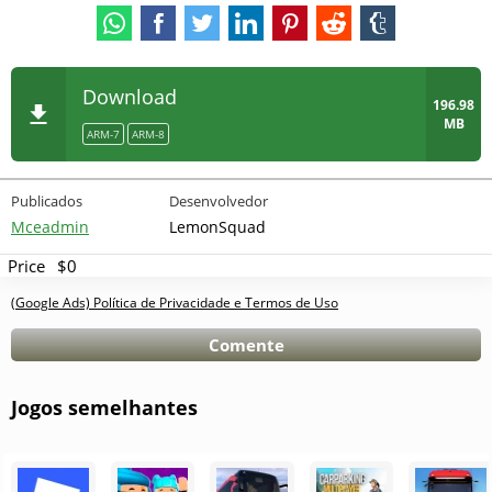
Download
196.98
MB
ARM-7
ARM-8
Publicados
Desenvolvedor
Mceadmin
LemonSquad
Price
$0
(Google Ads) Política de Privacidade e Termos de Uso
Comente
Jogos semelhantes