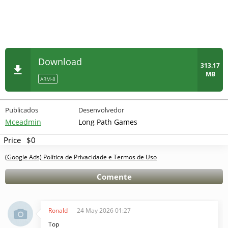
Publicidade desativada.
Download
313.17
MB
ARM-8
Publicados
Desenvolvedor
Mceadmin
Long Path Games
Price
$0
(Google Ads) Política de Privacidade e Termos de Uso
Comente
Ronald
24 May 2026 01:27
Top