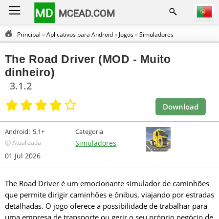
MD
MCEAD.COM
Principal
»
Aplicativos para Android
»
Jogos
»
Simuladores
The Road Driver (MOD - Muito
dinheiro)
3.1.2
Download
Android:
5.1+
Categoria
🕣 Atualizada
Simuladores
01 Jul 2026
The Road Driver é um emocionante simulador de caminhões
que permite dirigir caminhões e ônibus, viajando por estradas
detalhadas. O jogo oferece a possibilidade de trabalhar para
uma empresa de transporte ou gerir o seu próprio negócio de