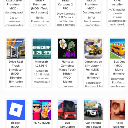
Capcut (Pro
Netflix
Draw
TikTok
XAPK
Premium,
Premium
Cartoons 2
Premium
Installer
MOD -
(MOD - Tudo
PRO
(MOD -
XAPK Installer -
desbloqueado)
está aberto)
Desbloqueado)
permite
Draw Cartoons
instalar
2 PRO - você
Capcut
Netflix
TikTok
aplicativos.xapk
sonhou em
destaca-se
Premium é um
Premium — é
no Android.
criar desenhos
como uma das
dos serviços
um aplicativo
Um menu
animados, mas
ferramentas
mais populares
que permite
muito simples e
tudo parece
mais
para assistir
conectar-se
direto
muito difícil e
recomendadas
filmes, séries e
online com
até
para edição de
programas de
outros
vídeo,
TV em
usuários ou
garantindo um
encontrar
Drive Real
Minecraft
Plants vs
Construction
Bus Out
Truck
1.21.93.01
Zombies:
Simulator 4
(MOD -
Simulator
Magic Touch
Full (MOD -
Muito
Minecraft
(MOD -
Edition
Muito
dinheiro)
1.21.93 - Mais
Dinheiro
(MOD -
dinheiro)
uma versão
Bem-vindo ao
Ilimitado)
Menu)
completa que
Bus Out, um
Construction
jogo fascinant
Simulator 4 Full
Drive Real
Plants vs
onde sua
é um jogo que
Truck
Zombies: Magic
Simulator — é
Touch Edition é
um simulador
uma
de
Roblox
PK XD (MOD
Bus
Car Parking
Hello
(MOD -
-
Simulator:
Multiplayer
Neighbor