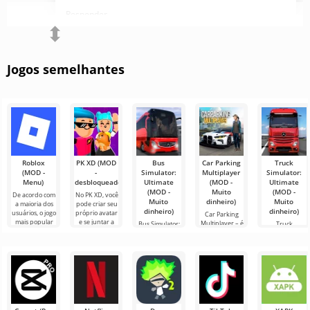
Responder
⬍
Jogos semelhantes
Roblox
PK XD (MOD
Bus
Car Parking
Truck
(MOD -
-
Simulator:
Multiplayer
Simulator:
Menu)
desbloqueado)
Ultimate
(MOD -
Ultimate
(MOD -
Muito
(MOD -
De acordo com
No PK XD, você
Muito
dinheiro)
Muito
a maioria dos
pode criar seu
dinheiro)
dinheiro)
usuários, o jogo
próprio avatar
Car Parking
mais popular
e se juntar a
Multiplayer – é
Bus Simulator:
Truck
no Android
milhões de
um jogo
Ultimate — um
Simulator:
ainda é Roblox.
outros
popular para
jogo colorido e
Ultimate é uma
Este projeto
participantes.
Android onde
emocionante
simbiose de
os jogadores
para Android
sucesso entre
assumem o
que oferece
um simulador
papel de
infinitas
de transporte
de carga e um