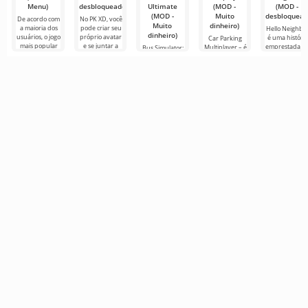
Menu)
desbloqueado)
Ultimate
(MOD -
(MOD -
(MOD -
Muito
desbloquead
De acordo com
No PK XD, você
Muito
dinheiro)
a maioria dos
pode criar seu
Hello Neighbo
dinheiro)
usuários, o jogo
próprio avatar
é uma história
Car Parking
mais popular
e se juntar a
emprestada d
Multiplayer – é
Bus Simulator:
no Android
milhões de
“How to Get
um jogo
Ultimate — um
ainda é Roblox.
outros
Your
popular para
jogo colorido e
Este projeto
participantes.
Neighbour”,
Android onde
emocionante
mas em
os jogadores
para Android
gráficos 3D,
assumem o
que oferece
para
papel de
infinitas