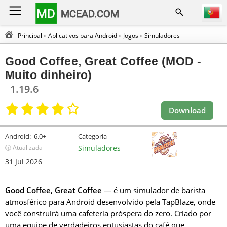
MD
MCEAD.COM
Principal
»
Aplicativos para Android
»
Jogos
»
Simuladores
Good Coffee, Great Coffee (MOD -
Muito dinheiro)
1.19.6
Download
Android:
6.0+
Categoria
🕣 Atualizada
Simuladores
31 Jul 2026
Good Coffee, Great Coffee
— é um simulador de barista
atmosférico para Android desenvolvido pela TapBlaze, onde
você construirá uma cafeteria próspera do zero. Criado por
uma equipe de verdadeiros entusiastas do café que