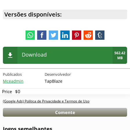
Versões disponíveis:
562.42
Download
MB
Publicados
Desenvolvedor
Mceadmin
TapBlaze
Price
$0
(Google Ads) Política de Privacidade e Termos de Uso
Comente
Jogos semelhantes