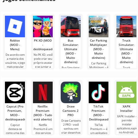
Roblox
PK XD (MOD
Bus
Car Parking
Truck
(MOD -
-
Simulator:
Multiplayer
Simulator:
Menu)
desbloqueado)
Ultimate
(MOD -
Ultimate
(MOD -
Muito
(MOD -
De acordo com
No PK XD, você
Muito
dinheiro)
Muito
a maioria dos
pode criar seu
dinheiro)
dinheiro)
usuários, o jogo
próprio avatar
Car Parking
mais popular
e se juntar a
Multiplayer – é
Bus Simulator:
Truck
no Android
milhões de
um jogo
Ultimate — um
Simulator:
ainda é Roblox.
outros
popular para
jogo colorido e
Ultimate é uma
Este projeto
participantes.
Android onde
emocionante
simbiose de
os jogadores
para Android
sucesso entre
assumem o
que oferece
um simulador
papel de
infinitas
de transporte
de carga e um
Capcut (Pro
Netflix
Draw
TikTok
XAPK
Premium,
Premium
Cartoons 2
Premium
Installer
MOD -
(MOD - Tudo
PRO
(MOD -
XAPK Installer -
desbloqueado)
está aberto)
Desbloqueado)
permite
Draw Cartoons
instalar
2 PRO - você
Capcut
Netflix
TikTok
aplicativos.xapk
sonhou em
destaca-se
Premium é um
Premium — é
no Android.
criar desenhos
como uma das
dos serviços
um aplicativo
Um menu
animados, mas
ferramentas
mais populares
que permite