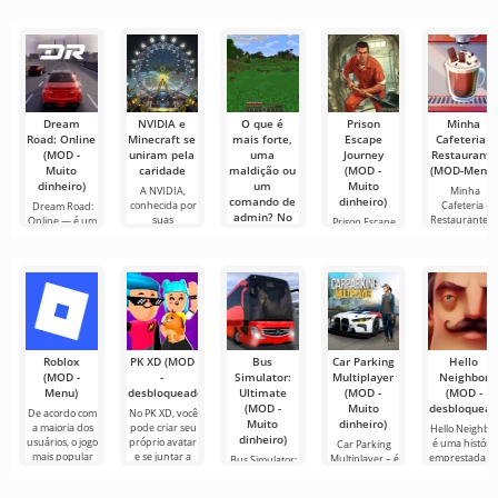
muito simples e
tudo parece
mais
para assistir
conectar-se
direto
muito difícil e
recomendadas
filmes, séries e
online com
até
para edição de
programas de
outros
vídeo,
TV em
usuários ou
garantindo um
encontrar
Dream
NVIDIA e
O que é
Prison
Minha
Road: Online
Minecraft se
mais forte,
Escape
Cafeteria -
(MOD -
uniram pela
uma
Journey
Restaurante
Muito
caridade
maldição ou
(MOD -
(MOD-Menu)
dinheiro)
um
Muito
A NVIDIA,
Minha
comando de
dinheiro)
conhecida por
Cafeteria -
Dream Road:
admin? No
suas
Restaurante 
Online — é um
Prison Escape
Minecraft
avançadas
é um
simulador de
Journey — é
fascinante
corrida em
um
Olá, amigos
emocionante
minecrafters!
jogo de
Aqui estou eu
Roblox
PK XD (MOD
Bus
Car Parking
Hello
(MOD -
-
Simulator:
Multiplayer
Neighbor
Menu)
desbloqueado)
Ultimate
(MOD -
(MOD -
(MOD -
Muito
desbloquead
De acordo com
No PK XD, você
Muito
dinheiro)
a maioria dos
pode criar seu
Hello Neighbo
dinheiro)
usuários, o jogo
próprio avatar
é uma história
Car Parking
mais popular
e se juntar a
emprestada d
Multiplayer – é
Bus Simulator:
no Android
milhões de
“How to Get
um jogo
Ultimate — um
ainda é Roblox.
outros
Your
popular para
jogo colorido e