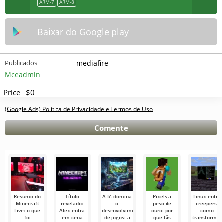
ARM-7
ARM-8
Baixar do Google play
Publicados
mediafire
Mceadmin
Price
$0
(Google Ads) Política de Privacidade e Termos de Uso
Comente
Resumo do
Título
A IA domina
Pixels a
Linux entre
Minecraft
revelado:
o
peso de
creepers:
Live: o que
Alex entra
desenvolvimento
ouro: por
como
foi
em cena
de jogos: a
que fãs
transformar