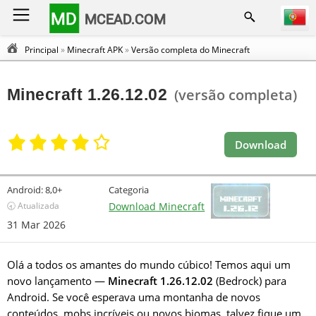
MD
MCEAD.COM
Principal
»
Minecraft APK
»
Versão completa do Minecraft
Minecraft 1.26.12.02
(versão completa)
Download
Android:
8,0+
Categoria
🕣 Atualizada
Download Minecraft
31 Mar 2026
Olá a todos os amantes do mundo cúbico! Temos aqui um
novo lançamento —
Minecraft 1.26.12.02
(Bedrock) para
Android. Se você esperava uma montanha de novos
conteúdos, mobs incríveis ou novos biomas, talvez fique um