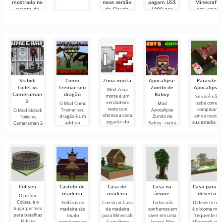
mostrado no
nova versão
pagam US$
Minecraft
evento de
do Claude
1000 por
em uma
primavera
gerou um
uma capa
área de
de 30 de
clone de
virtual no
trabalho
maio de
Minecraft na
Minecraft
completa
2026
primeira
tentativa
Skibidi
Como
Zona morta
Apocalipse
Parasite
Toilet vs
Treinar seu
Zumbi de
Apocalipse
Mod Zona
Cameraman
dragão
Raboy
morta é um
Se você não
2
verdadeiro
sabe como
O Mod Como
Mod
teste que
complicar
Treinar seu
Apocalipse
O Mod Skibidi
oferece a cada
ainda mais a
dragão é um
Zumbi de
Toilet vs
jogador do
sua estadia n
add-on
Raboy - outra
Cameraman 2
Minecraft a
Minecraft,
interessante
sobrevivência
para Minecraft
experiência de
recomendamo
para Minecraft
na atmosfera
mergulhará
um
que você
que o imerge
do mundo pós-
seus
estude
no universo
apocalíptico do
participantes
em um frenesi
Coliseu
Castelo de
Casa de
Casa na
Casa para o
madeira
madeira
árvore
deserto
O prédio
Coliseu é o
Edifícios de
Construir Casa
Todos nós
O deserto não
lugar perfeito
madeira são
de madeira
sonhamos em
é o bioma mai
para batalhas
muito
para Minecraft
viver em uma
frequente no
PvP no
populares no
é um ótimo
árvore. Mas
Minecraft, qu