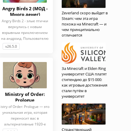
Angry Birds 2 (МОД -
Zeverland скоро выйдет в
Много денег)
Steam: чем эта игра
Angry Birds 2 - злые птички
похожа на Minecraft — и
вернулись с новым
чем принципиально
взрывным приключением
отличается
на андроид. Пользователю
стоит
v26.5.0
За Minecraft и Elden Ring
университет США платят
стипендию до $15 000:
как игровые достижения
стали путём в
Ministry of Order:
университет
Prologue
istry of Order: Prologue — это
уникальная игра, которая
переносит вас в
альтернативные 1920-е
Странствующий
годы,