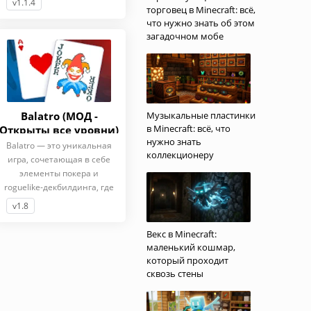
v1.1.4
торговец в Minecraft: всё,
что нужно знать об этом
загадочном мобе
Balatro (МОД -
Музыкальные пластинки
в Minecraft: всё, что
Открыты все уровни)
нужно знать
Balatro — это уникальная
коллекционеру
игра, сочетающая в себе
элементы покера и
roguelike-декбилдинга, где
v1.8
Векс в Minecraft:
маленький кошмар,
который проходит
сквозь стены