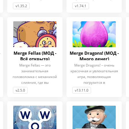
Здесь
подарит массу
v1.35.2
v1.74.1
-
Merge Fellas (МОД -
Merge Dragons! (МОД -
Всё открыто)
Много денег)
Merge Fellas — это
Merge Dragons! – очень
занимательная
красочная и увлекательная
головоломка с механикой
игра, позволяющая
слияния, где вы
погрузится в
становитесь настоящим
фантастический мир
v2.5.0
v13.11.0