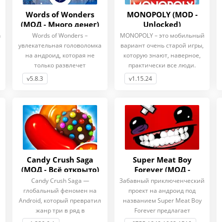
Words of Wonders
MONOPOLY (MOD -
(МОД - Много денег)
Unlocked)
h
Words of Wonders –
MONOPOLY – это мобильный
увлекательная головоломка
вариант очень старой игры,
на андроид, которая не
которую знают, наверное,
только развлечет
практически все люди.
пользователя,
v5.8.3
v1.15.24
Candy Crush Saga
Super Meat Boy
(МОД - Всё открыто)
Forever (МОД -
Unlocked)
Candy Crush Saga —
Забавный приключенческий
глобальный феномен на
проект на андроид под
Android, который превратил
названием Super Meat Boy
жанр три в ряд в
Forever предлагает
захватывающее
геймерам