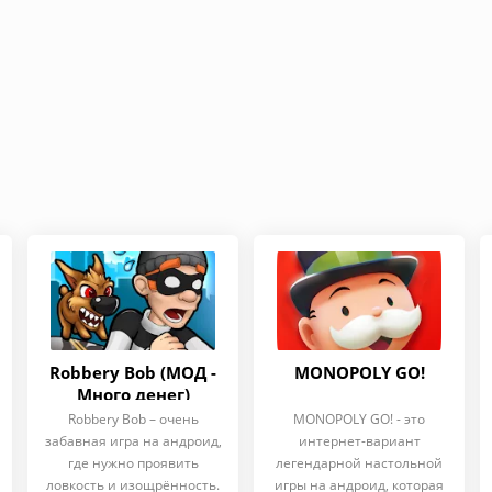
Robbery Bob (МОД -
MONOPOLY GO!
Много денег)
Robbery Bob – очень
MONOPOLY GO! - это
забавная игра на андроид,
интернет-вариант
где нужно проявить
легендарной настольной
ловкость и изощрённость.
игры на андроид, которая