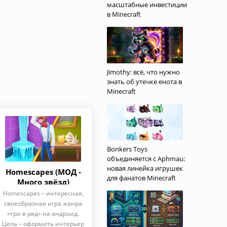
масштабные инвестиции
в Minecraft
Jimothy: всё, что нужно
знать об утечке енота в
Minecraft
Bonkers Toys
объединяется с Aphmau:
новая линейка игрушек
Homescapes (МОД -
для фанатов Minecraft
Много звёзд)
Homescapes – интересная,
своеобразная игра жанра
«три в ряд» на андроид.
Цель – оформить интерьер