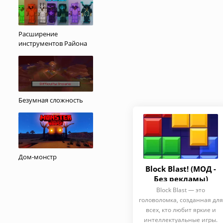
Расширение
инструментов Района
Безумная сложность
Дом-монстр
Block Blast! (МОД -
Без рекламы)
Block Blast — это
головоломка, созданная для
всех, кто любит яркие и
интеллектуальные игры.