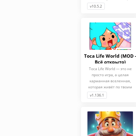
Простая
v10.5.2
Toca Life World (MOD 
Всё открыто)
Toca Life World — это не
просто игра, а целая
карманная вселенная,
которая живёт по твоим
правилам.
v1.136.1