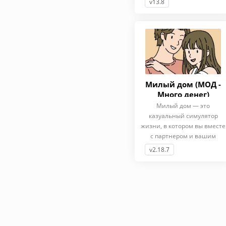
v13.8
Милый дом (МОД -
Много денег)
Милый дом — это
казуальный симулятор
жизни, в котором вы вместе
с партнером и вашим
первым питомцем
v2.18.7