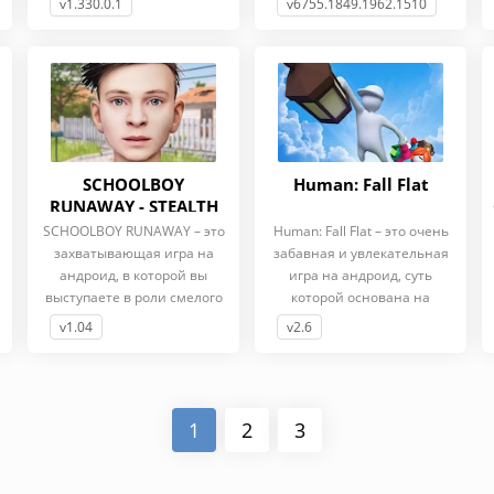
v1.330.0.1
v6755.1849.1962.1510
SCHOOLBOY
Human: Fall Flat
RUNAWAY - STEALTH
(MOD - Нет Рекламы)
SCHOOLBOY RUNAWAY – это
Human: Fall Flat – это очень
захватывающая игра на
забавная и увлекательная
андроид, в которой вы
игра на андроид, суть
выступаете в роли смелого
которой основана на
v1.04
v2.6
1
2
3