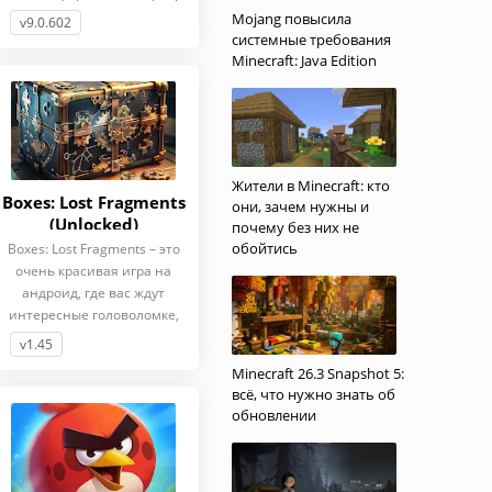
Mojang повысила
v9.0.602
системные требования
Minecraft: Java Edition
Жители в Minecraft: кто
Boxes: Lost Fragments
они, зачем нужны и
(Unlocked)
почему без них не
обойтись
Boxes: Lost Fragments – это
очень красивая игра на
андроид, где вас ждут
интересные головоломке,
v1.45
Minecraft 26.3 Snapshot 5:
всё, что нужно знать об
обновлении