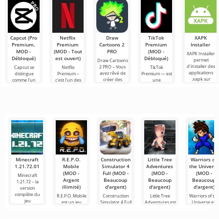
Capcut (Pro
Netflix
Draw
TikTok
XAPK
Premium,
Premium
Cartoons 2
Premium
Installer
MOD -
(MOD - Tout
PRO
(MOD -
XAPK Installer
Débloqué)
est ouvert)
Débloqué)
permet
Draw Cartoons
d'installer des
2 PRO – Vous
Capcut se
Netflix
TikTok
applications
avez rêvé de
distingue
Premium –
Premium — est
.xapk sur
créer des
comme l'un
c'est l'un des
une
Android. Un
dessins
des outils les
services les
application qui
menu très
animés, mais
plus
plus
vous permet
simple et
tout cela
recommandés
populaires
de vous
semble trop
pour le
pour regarder
connecter en
montage vidéo,
des films, des
ligne avec
assurant un
séries
d'autres
Minecraft
R.E.P.O.
Construction
Little Tree
Warriors of
1.21.72.01
Mobile
Simulator 4
Adventures
the Universe
(MOD -
Full (MOD -
(MOD -
(MOD -
Minecraft
Argent
Beaucoup
Beaucoup
Beaucoup
1.21.72 – la
illimité)
d'argent)
d'argent)
d'argent)
version
complète du
R.E.P.O. Mobile
Construction
Little Tree
Warriors of th
jeu
est un jeu
Simulator 4 Full
Adventures est
Universe est
mobile unique
est un jeu qui
un jeu
un jeu de
qui
vous
d'aventure
combat 2D