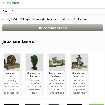
Mceadmin
Price
$0
(Google Ads) Politique de confidentialité et conditions d'utilisation
Un commentaire
Jeux similaires
Maison en
Maison dans
Maison pour
Maison avec
bois
l'arbre
le désert
une tour
Building
Nous avons
Le désert n'est
Construction
Maison en bois
tous rêvé de
pas le biome le
Maison avec
for Minecraft
vivre dans un
plus fréquent
une tour est
est un
arbre. Mais
dans
un projet de
excellent projet
pour
Minecraft, que
maison non
qui convient
construire une
les joueurs
conventionnel
aux utilisateurs
véritable
choisissent
pour
qui
maison dans
pour y
Minecraft, qui
un