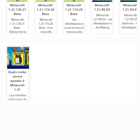
Minecraft
Minecraft
Minecraft
Minecraft
Minecraft
1.21.120.21
1.21.110.26
1.21.110.25
1.21.80.03
1.21.50.07
Beta
Beta
Beta
Minecraft
Minecraft
1.21.80.03 - Les
1.21.50.07
Minecraft
Minecraft
Les
développeurs
Bedrock – les
1.21.120.21
1.21.110.26
développeurs
de Mojang
développeurs
Beta -
Beta - Une
surprennent à
Découvrez la
nouvelle
nouveau les
version
fans
Quels mobs
seront
ajoutés à
Minecraft
1.21
La prochaine
mise à jour de
Minecraft 1.21
continue d'être
entourée de
rumeurs et de
nouvelles