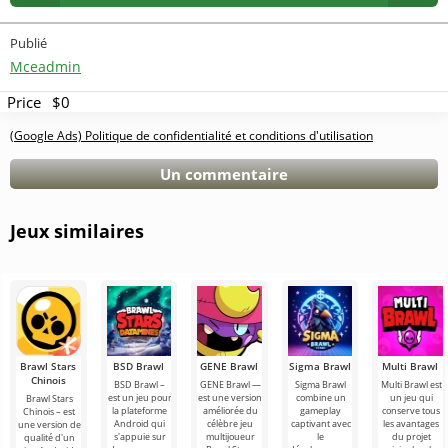
Publié
Mceadmin
Price
$0
(Google Ads) Politique de confidentialité et conditions d'utilisation
Un commentaire
Jeux similaires
Brawl Stars
BSD Brawl
GENE Brawl
Sigma Brawl
Multi Brawl
Chinois
BSD Brawl –
GENE Brawl —
Sigma Brawl
Multi Brawl est
est un jeu pour
est une version
combine un
un jeu qui
Brawl Stars
la plateforme
améliorée du
gameplay
conserve tous
Chinois – est
Android qui
célèbre jeu
captivant avec
les avantages
une version de
s'appuie sur
multijoueur
le
du projet
qualité d'un