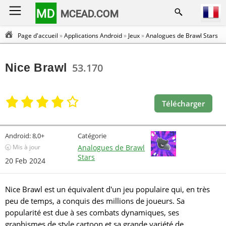
MD
MCEAD.COM
Page d'accueil
»
Applications Android
»
Jeux
»
Analogues de Brawl Stars
Nice Brawl
53.170
Télécharger
Android:
8,0+
Catégorie
🕣 Mis à jour
Analogues de Brawl
Stars
20 Feb 2024
Nice Brawl est un équivalent d'un jeu populaire qui, en très
peu de temps, a conquis des millions de joueurs. Sa
popularité est due à ses combats dynamiques, ses
graphismes de style cartoon et sa grande variété de