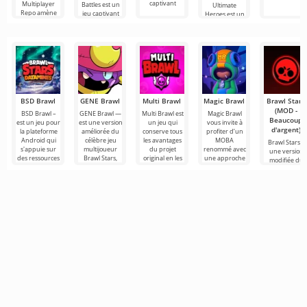
captivant
Multiplayer
Battles est un
Ultimate
Repo amène
jeu captivant
Heroes est un
qui vous
jeu qui se
distingue par
BSD Brawl
GENE Brawl
Multi Brawl
Magic Brawl
Brawl Stars
(MOD -
BSD Brawl –
GENE Brawl —
Multi Brawl est
Magic Brawl
Beaucoup
est un jeu pour
est une version
un jeu qui
vous invite à
d'argent)
la plateforme
améliorée du
conserve tous
profiter d’un
Android qui
célèbre jeu
les avantages
MOBA
Brawl Stars –
s'appuie sur
multijoueur
du projet
renommé avec
une version
des ressources
Brawl Stars,
original en les
une approche
modifiée du
de jeu, tout en
offrant aux
enrichissant de
revisitée.
jeu sur
joueurs
Plongez dans
Android. Ici,
des
vous devez
participer à
des