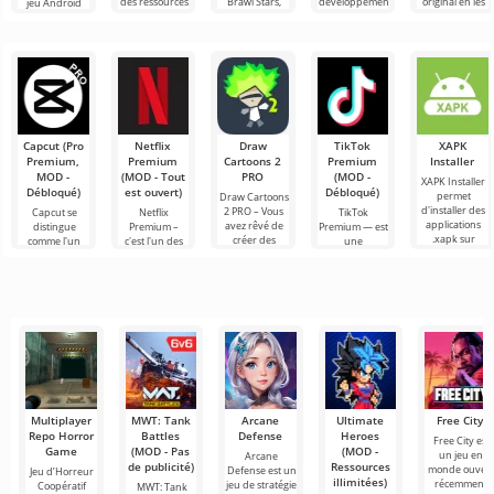
des ressources
Brawl Stars,
développement
original en les
jeu Android
de jeu, tout en
offrant aux
de ressources.
enrichissant de
populaire, mais
joueurs
Il offre toutes
présentée en
les
Capcut (Pro
Netflix
Draw
TikTok
XAPK
Premium,
Premium
Cartoons 2
Premium
Installer
MOD -
(MOD - Tout
PRO
(MOD -
XAPK Installer
Débloqué)
est ouvert)
Débloqué)
permet
Draw Cartoons
d'installer des
2 PRO – Vous
Capcut se
Netflix
TikTok
applications
avez rêvé de
distingue
Premium –
Premium — est
.xapk sur
créer des
comme l'un
c'est l'un des
une
Android. Un
dessins
des outils les
services les
application qui
menu très
animés, mais
plus
plus
vous permet
simple et
tout cela
recommandés
populaires
de vous
semble trop
pour le
pour regarder
connecter en
montage vidéo,
des films, des
ligne avec
assurant un
séries
d'autres
Multiplayer
MWT: Tank
Arcane
Ultimate
Free City
Repo Horror
Battles
Defense
Heroes
Free City est
Game
(MOD - Pas
(MOD -
un jeu en
Arcane
de publicité)
Ressources
monde ouver
Defense est un
Jeu d’Horreur
illimitées)
récemment
jeu de stratégie
Coopératif
MWT: Tank