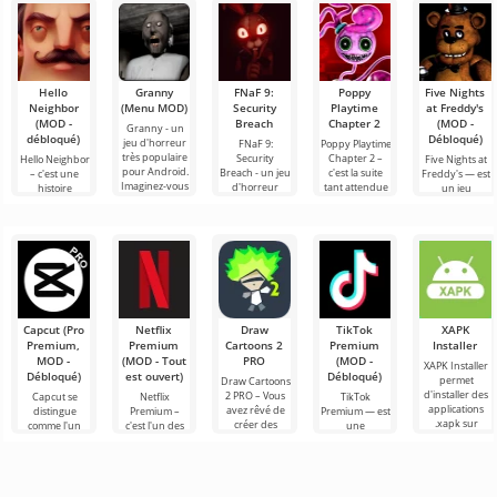
Hello
Granny
FNaF 9:
Poppy
Five Nights
Neighbor
(Menu MOD)
Security
Playtime
at Freddy's
(MOD -
Breach
Chapter 2
(MOD -
Granny - un
débloqué)
Débloqué)
jeu d'horreur
FNaF 9:
Poppy Playtime
très populaire
Security
Chapter 2 –
Hello Neighbor
Five Nights at
pour Android.
Breach - un jeu
c'est la suite
– c'est une
Freddy's — est
Imaginez-vous
d'horreur
tant attendue
histoire
un jeu
réveiller dans
interactif qui
du jeu
inspirée de
d'horreur
une pièce
tire l'utilisateur
d'horreur où
«Comment
emblématique
par les
nous, en tant
embêter son
pour Android
cheveux hors
que héros
voisin», mais
développé par
cette fois en
Scott
Capcut (Pro
Netflix
Draw
TikTok
XAPK
Premium,
Premium
Cartoons 2
Premium
Installer
MOD -
(MOD - Tout
PRO
(MOD -
XAPK Installer
Débloqué)
est ouvert)
Débloqué)
permet
Draw Cartoons
d'installer des
2 PRO – Vous
Capcut se
Netflix
TikTok
applications
avez rêvé de
distingue
Premium –
Premium — est
.xapk sur
créer des
comme l'un
c'est l'un des
une
Android. Un
dessins
des outils les
services les
application qui
menu très
animés, mais
plus
plus
vous permet
simple et
tout cela
recommandés
populaires
de vous
semble trop
pour le
pour regarder
connecter en