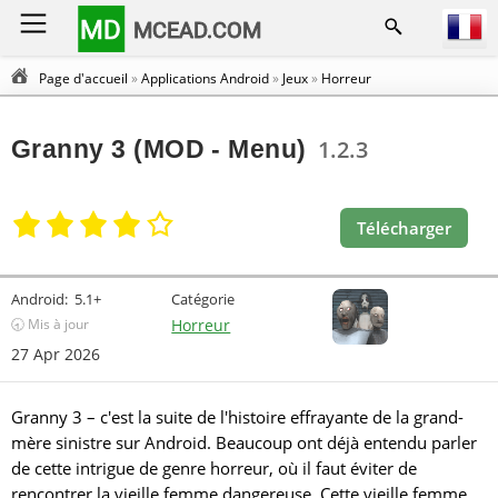
MD
MCEAD.COM
Page d'accueil
»
Applications Android
»
Jeux
»
Horreur
Granny 3 (MOD - Menu)
1.2.3
Télécharger
Android:
5.1+
Catégorie
🕣 Mis à jour
Horreur
27 Apr 2026
Granny 3 – c'est la suite de l'histoire effrayante de la grand-
mère sinistre sur Android. Beaucoup ont déjà entendu parler
de cette intrigue de genre horreur, où il faut éviter de
rencontrer la vieille femme dangereuse. Cette vieille femme