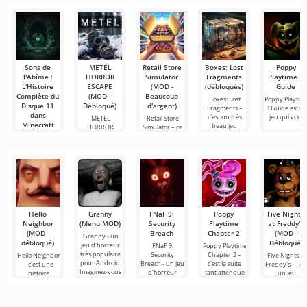
montage vidéo,
des films, des
ligne avec
assurant un
séries
d'autres
Sons de
METEL
Retail Store
Boxes: Lost
Poppy
l'Abîme :
HORROR
Simulator
Fragments
Playtime 3
L'Histoire
ESCAPE
(MOD -
(débloqués)
Guide
Complète du
(MOD -
Beaucoup
Boxes: Lost
Poppy Playtim
Disque 11
Débloqué)
d'argent)
Fragments –
3 Guide est u
dans
c'est un très
jeu qui vous
METEL
Retail Store
Minecraft
beau jeu
HORROR
Simulator – ce
ESCAPE – un
jeu se
Nous
jeu d'horreur
distingue
continuons à
où vous
explorer les
mystères les
plus
Hello
Granny
FNaF 9:
Poppy
Five Nights
Neighbor
(Menu MOD)
Security
Playtime
at Freddy's
(MOD -
Breach
Chapter 2
(MOD -
Granny - un
débloqué)
Débloqué)
jeu d'horreur
FNaF 9:
Poppy Playtime
très populaire
Security
Chapter 2 –
Hello Neighbor
Five Nights at
pour Android.
Breach - un jeu
c'est la suite
– c'est une
Freddy's — es
Imaginez-vous
d'horreur
tant attendue
histoire
un jeu
réveiller dans
interactif qui
du jeu
inspirée de
d'horreur
une pièce
tire l'utilisateur
d'horreur où
«Comment
emblématiqu
par les
nous, en tant
embêter son
pour Android