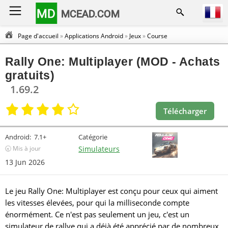
MD
MCEAD.COM
Page d'accueil
»
Applications Android
»
Jeux
»
Course
Rally One: Multiplayer (MOD - Achats
gratuits)
1.69.2
Télécharger
Android:
7.1+
Catégorie
🕣 Mis à jour
Simulateurs
13 Jun 2026
Le jeu Rally One: Multiplayer est conçu pour ceux qui aiment
les vitesses élevées, pour qui la milliseconde compte
énormément. Ce n'est pas seulement un jeu, c'est un
simulateur de rallye qui a déjà été apprécié par de nombreux