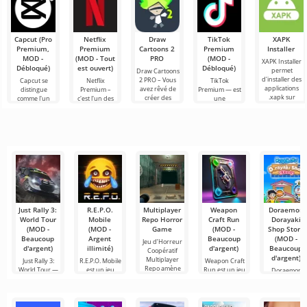
conducteurs
possibilités
de transport
infinies
de
marchandises
Capcut (Pro
Netflix
Draw
TikTok
XAPK
Premium,
Premium
Cartoons 2
Premium
Installer
MOD -
(MOD - Tout
PRO
(MOD -
XAPK Installer
Débloqué)
est ouvert)
Débloqué)
permet
Draw Cartoons
d'installer des
2 PRO – Vous
Capcut se
Netflix
TikTok
applications
avez rêvé de
distingue
Premium –
Premium — est
.xapk sur
créer des
comme l'un
c'est l'un des
une
Android. Un
dessins
des outils les
services les
application qui
menu très
animés, mais
plus
plus
vous permet
simple et
tout cela
recommandés
populaires
de vous
semble trop
pour le
pour regarder
connecter en
montage vidéo,
des films, des
ligne avec
assurant un
séries
d'autres
Just Rally 3:
R.E.P.O.
Multiplayer
Weapon
Doraemon
World Tour
Mobile
Repo Horror
Craft Run
Dorayaki
(MOD -
(MOD -
Game
(MOD -
Shop Story
Beaucoup
Argent
Beaucoup
(MOD -
Jeu d’Horreur
d'argent)
illimité)
d'argent)
Beaucoup
Coopératif
d'argent)
Multiplayer
Just Rally 3:
R.E.P.O. Mobile
Weapon Craft
Repo amène
World Tour —
est un jeu
Run est un jeu
Doraemon
n'est pas juste
mobile unique
captivant dans
Dorayaki Sho
une
qui
le
Story est une
simulation