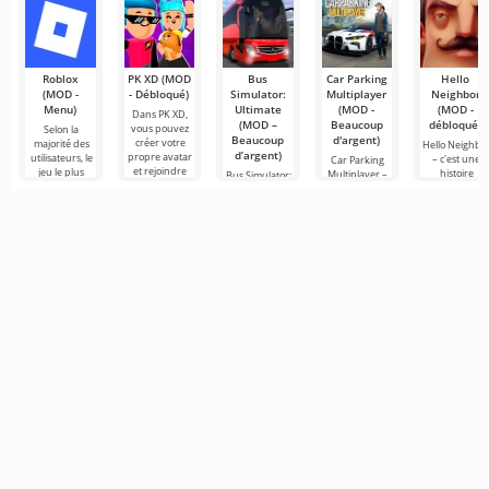
Roblox
PK XD (MOD
Bus
Car Parking
Hello
(MOD -
- Débloqué)
Simulator:
Multiplayer
Neighbor
Menu)
Ultimate
(MOD -
(MOD -
Dans PK XD,
(MOD –
Beaucoup
débloqué)
vous pouvez
Selon la
Beaucoup
d'argent)
créer votre
majorité des
Hello Neighbo
d’argent)
propre avatar
utilisateurs, le
– c'est une
Car Parking
et rejoindre
jeu le plus
histoire
Multiplayer –
Bus Simulator:
des millions
populaire sur
inspirée de
est un jeu
Ultimate — un
d'autres
Android reste
«Comment
populaire sur
jeu coloré et
participants.
toujours
embêter son
Android où les
captivant pour
Roblox. Ce
voisin», mais
joueurs
Android
cette fois en
incarnent des
offrant des
conducteurs
possibilités
infinies