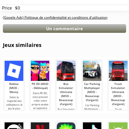
Price
$0
(Google Ads) Politique de confidentialité et conditions d'utilisation
Un commentaire
Jeux similaires
Roblox
PK XD (MOD
Bus
Car Parking
Truck
(MOD -
- Débloqué)
Simulator:
Multiplayer
Simulator:
Menu)
Ultimate
(MOD -
Ultimate
Dans PK XD,
(MOD –
Beaucoup
(MOD -
vous pouvez
Selon la
Beaucoup
d'argent)
Beaucoup
créer votre
majorité des
d’argent)
d'argent)
propre avatar
utilisateurs, le
Car Parking
et rejoindre
jeu le plus
Multiplayer –
Bus Simulator:
Truck
des millions
populaire sur
est un jeu
Ultimate — un
Simulator:
d'autres
Android reste
populaire sur
jeu coloré et
Ultimate – une
participants.
toujours
Android où les
captivant pour
symbiose
Roblox. Ce
joueurs
Android
réussie entre
incarnent des
offrant des
un simulateur