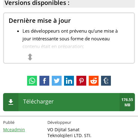
Versions disponibles :
Dernière mise à jour
Les développeurs ont prévenu qu'une mise à
jour intéressante sous forme de nouveau
contenu était en préparation;
⬍
Ajout d'une nouvelle option d'affichage de la
caméra ;
Des améliorations et des corrections de bugs ont
été apportées.
176.55
Télécharger
MB
Publié
Développeur
Mceadmin
VO Dijital Sanat
Teknolojileri LTD. STI.