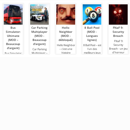
pouvez
nous ramène
Bus
Car Parking
Hello
8 Ball Pool
FNaF 9:
Simulator:
Multiplayer
Neighbor
(MOD -
Security
Ultimate
(MOD -
(MOD -
Longues
Breach
(MOD –
Beaucoup
débloqué)
lignes)
FNaF 9:
Beaucoup
d'argent)
Security
Hello Neighbor
8 Ball Pool – est
d’argent)
Breach - un jeu
– c'est une
l'un des
Car Parking
d'horreur
histoire
meilleurs jeux
Multiplayer –
Bus Simulator:
interactif qui
inspirée de
de billard sur
est un jeu
Ultimate — un
tire l'utilisateur
«Comment
Android. Ici,
populaire sur
jeu coloré et
par les
embêter son
vous pouvez
Android où les
captivant pour
cheveux hors
voisin», mais
affronter des
joueurs
Android
cette fois en
incarnent des
offrant des
conducteurs
possibilités
infinies