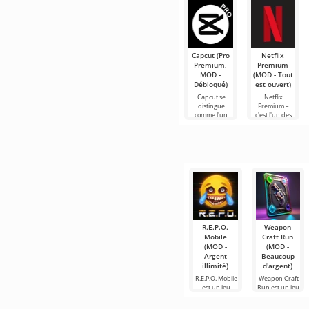
Roblox. Ce
Capcut (Pro
Netflix
Premium,
Premium
MOD -
(MOD - Tout
Débloqué)
est ouvert)
Capcut se
Netflix
distingue
Premium –
comme l'un
c'est l'un des
des outils les
services les
plus
plus
recommandés
populaires
pour le
pour regarder
montage vidéo,
des films, des
assurant un
séries
R.E.P.O.
Weapon
Mobile
Craft Run
(MOD -
(MOD -
Argent
Beaucoup
illimité)
d'argent)
R.E.P.O. Mobile
Weapon Craft
est un jeu
Run est un jeu
mobile unique
captivant dans
qui
le