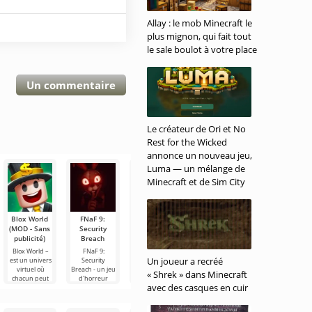
Allay : le mob Minecraft le
plus mignon, qui fait tout
le sale boulot à votre place
Un commentaire
Le créateur de Ori et No
Rest for the Wicked
annonce un nouveau jeu,
Luma — un mélange de
Minecraft et de Sim City
Blox World
FNaF 9:
Melon
World
Minecraft
(MOD - Sans
Security
Sandbox
Soccer
(Mod -
publicité)
Breach
(MOD -
Champs
Menu)
Méga Menu)
(MOD -
Blox World –
FNaF 9:
Minecraft – est
Débloqué)
Un joueur a recréé
est un univers
Security
une version
Melon
virtuel où
Breach - un jeu
modifiée du
Sandbox - un
Si vous
« Shrek » dans Minecraft
chacun peut
d'horreur
jeu qui offre
simulateur de
cherchez un
avec des casques en cuir
trouver
interactif qui
des
type sandbox
jeu d'arcade
quelque chose
tire l'utilisateur
fonctionnalités
pour Android
sportif vibrant
à son goût. Ici,
par les
utiles absentes
qui vous offre
pour Android