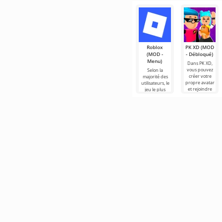
Roblox
PK XD (MOD
(MOD -
- Débloqué)
Menu)
Dans PK XD,
vous pouvez
Selon la
créer votre
majorité des
propre avatar
utilisateurs, le
et rejoindre
jeu le plus
des millions
populaire sur
d'autres
Android reste
participants.
toujours
Roblox. Ce