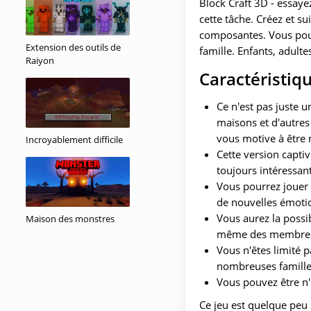
Block Craft 3D - essaye
cette tâche. Créez et s
composantes. Vous pourr
Extension des outils de
famille. Enfants, adult
Raiyon
Caractéristiq
Ce n'est pas juste u
maisons et d'autres
vous motive à être 
Incroyablement difficile
Cette version capti
toujours intéressant
Vous pourrez jouer 
de nouvelles émoti
Vous aurez la possib
Maison des monstres
même des membres de
Vous n'êtes limité 
nombreuses familles 
Vous pouvez être n'
Ce jeu est quelque peu 