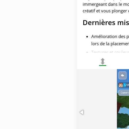
immergeant dans le mon
créatif et vous plonger
Dernières mis
Amélioration des pe
lors de la placemen
Textures et couleur
⬍
agréables;
Améliorations de l
plus réalistes, y c
Messages cachés et 
Nouveaux défis et 
nécessitent une ex