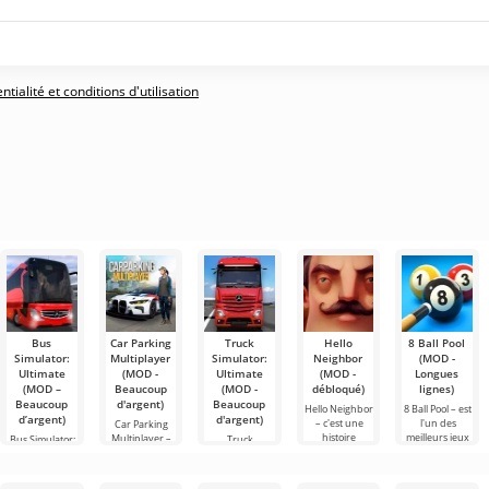
tialité et conditions d'utilisation
Bus
Car Parking
Truck
Hello
8 Ball Pool
Simulator:
Multiplayer
Simulator:
Neighbor
(MOD -
Ultimate
(MOD -
Ultimate
(MOD -
Longues
(MOD –
Beaucoup
(MOD -
débloqué)
lignes)
Beaucoup
d'argent)
Beaucoup
Hello Neighbor
8 Ball Pool – est
d’argent)
d'argent)
– c'est une
l'un des
Car Parking
histoire
meilleurs jeux
Multiplayer –
Bus Simulator:
Truck
inspirée de
de billard sur
est un jeu
Ultimate — un
Simulator:
«Comment
Android. Ici,
populaire sur
jeu coloré et
Ultimate – une
embêter son
vous pouvez
Android où les
captivant pour
symbiose