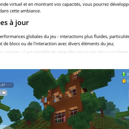
de virtuel et en montrant vos capacités, vous pourrez développe
 dans cette ambiance.
es à jour
rformances globales du jeu - interactions plus fluides, particuli
t de blocs ou de l'interaction avec divers éléments du jeu;
s uniques - il est possible de créer des structures plus complexe
'IA des personnages non jouables (PNJ), ils démontrent désorma
ompris une meilleure orientation et interaction avec l'environneme
objets spéciaux que seuls les utilisateurs attentifs peuvent trouv
réalisations pouvant être complétés pour obtenir des récompens
ploration continue.