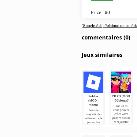
Price
$0
(Google Ads) Politique de confiden
commentaires (0)
Jeux similaires
Roblox
PK XD (MOD
(MOD -
- Débloqué)
Menu)
Dans PK XD,
vous pouvez
Selon la
créer votre
majorité des
propre avatar
utilisateurs, le
et rejoindre
jeu le plus
des millions
populaire sur
d'autres
Android reste
participants.
toujours