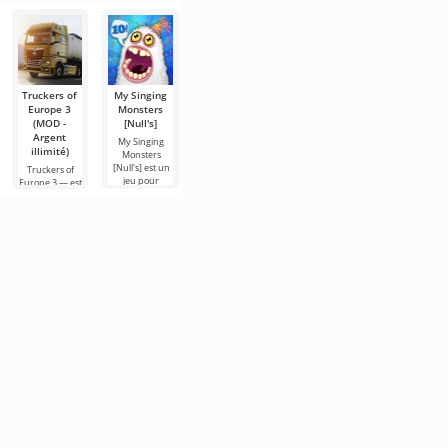
Truckers of
My Singing
Toca Life
FIFA Soccer
Hill Climb
Europe 3
Monsters
World (MOD
(MOD -
Racing 2
(MOD -
[Null's]
- Débloqué)
beaucoup
(MOD -
Argent
d'argent)
Argent
My Singing
Toca Life World
illimité)
illimité)
Monsters
— ce n'est pas
FIFA Soccer –
[Null's] est un
juste un jeu,
est l'une des
Truckers of
Hill Climb
jeu pour
c'est un
versions
Europe 3 — est
Racing 2 - est la
Android qui a
univers de
mobiles les
un simulateur
suite de
attiré
poche qui vit
plus
captivant où
l'histoire sous
l'attention de
selon vos
populaires sur
vous pouvez
forme de
nombreux
règles.
le thème du
incarner un
deuxième
football. Elle se
chauffeur
partie pour
routier et
Android par ce