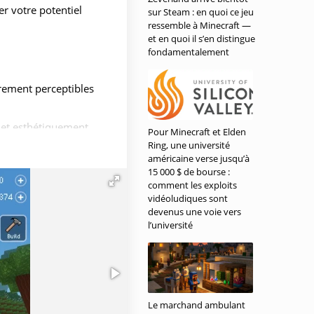
r votre potentiel
sur Steam : en quoi ce jeu
ressemble à Minecraft —
et en quoi il s’en distingue
fondamentalement
èrement perceptibles
s et esthétiquement
Pour Minecraft et Elden
Ring, une université
américaine verse jusqu’à
is des comportements
15 000 $ de bourse :
nt;
comment les exploits
vidéoludiques sont
er;
devenus une voie vers
es. Ces nouveaux défis
l’université
Le marchand ambulant