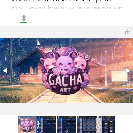
joueurs peuvent désormais utiliser des tenues uniques,
des animaux de compagnie et des accessoires pour
⬍
créer des looks vraiment originaux pour leurs
personnages ;
De nouvelles façons d'interagir avec les personnages.
Vous pouvez désormais non seulement changer leur
apparence, mais aussi ajouter des animations et effets
spéciaux ;
Des options de personnalisation de personnages
étendues. Les joueurs peuvent choisir parmi une large
gamme de nouvelles coiffures, couleurs de peau et
vêtements ;
Des performances et une sécurité améliorées de
l'application. La mise à jour comprend des
optimisations qui rendent le jeu plus fluide et plus
stable.