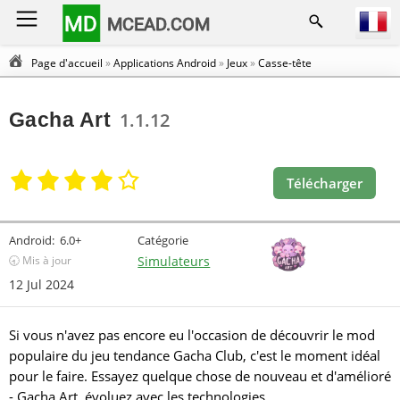
MD
MCEAD.COM
Page d'accueil
»
Applications Android
»
Jeux
»
Casse-tête
Gacha Art
1.1.12
Télécharger
Android:
6.0+
Catégorie
🕣 Mis à jour
Simulateurs
12 Jul 2024
Si vous n'avez pas encore eu l'occasion de découvrir le mod
populaire du jeu tendance Gacha Club, c'est le moment idéal
pour le faire. Essayez quelque chose de nouveau et d'amélioré
- Gacha Art, évoluez avec les technologies.