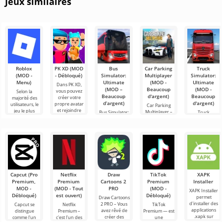
Jeux similaires
Roblox
PK XD (MOD
Bus
Car Parking
Truck
(MOD -
- Débloqué)
Simulator:
Multiplayer
Simulator:
Menu)
Ultimate
(MOD -
Ultimate
Dans PK XD,
(MOD –
Beaucoup
(MOD -
vous pouvez
Selon la
Beaucoup
d'argent)
Beaucoup
créer votre
majorité des
d’argent)
d'argent)
propre avatar
utilisateurs, le
Car Parking
et rejoindre
jeu le plus
Multiplayer –
Bus Simulator:
Truck
des millions
populaire sur
est un jeu
Ultimate — un
Simulator:
d'autres
Android reste
populaire sur
jeu coloré et
Ultimate – une
participants.
toujours
Android où les
captivant pour
symbiose
Roblox. Ce
joueurs
Android
réussie entre
incarnent des
offrant des
un simulateur
conducteurs
possibilités
de transport
infinies
de
marchandises
Capcut (Pro
Netflix
Draw
TikTok
XAPK
Premium,
Premium
Cartoons 2
Premium
Installer
MOD -
(MOD - Tout
PRO
(MOD -
XAPK Installer
Débloqué)
est ouvert)
Débloqué)
permet
Draw Cartoons
d'installer des
2 PRO – Vous
Capcut se
Netflix
TikTok
applications
avez rêvé de
distingue
Premium –
Premium — est
.xapk sur
créer des
comme l'un
c'est l'un des
une