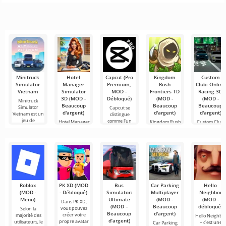
Android. Un
dessins
des outils les
services les
application qui
menu très
animés, mais
plus
plus
vous permet
simple et
tout cela
recommandés
populaires
de vous
semble trop
pour le
pour regarder
connecter en
montage vidéo,
des films, des
ligne avec
assurant un
séries
d'autres
Minitruck
Hotel
Capcut (Pro
Kingdom
Custom
Simulator
Manager
Premium,
Rush
Club: Online
Vietnam
Simulator
MOD -
Frontiers TD
Racing 3D
3D (MOD -
Débloqué)
(MOD -
(MOD -
Minitruck
Beaucoup
Beaucoup
Beaucoup
Simulator
Capcut se
d'argent)
d'argent)
d'argent)
Vietnam est un
distingue
jeu de
comme l'un
Hotel Manager
Kingdom Rush
Custom Club:
des outils les
Simulator 3D
Frontiers TD
Online Racing
est un jeu de
est un jeu
3D – est une
coloré sur
option de
Roblox
PK XD (MOD
Bus
Car Parking
Hello
(MOD -
- Débloqué)
Simulator:
Multiplayer
Neighbor
Menu)
Ultimate
(MOD -
(MOD -
Dans PK XD,
(MOD –
Beaucoup
débloqué)
vous pouvez
Selon la
Beaucoup
d'argent)
créer votre
majorité des
Hello Neighbo
d’argent)
propre avatar
utilisateurs, le
– c'est une
Car Parking