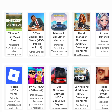
simple et
tout cela
recommandés
populaires
de vous
semble trop
pour le
pour regarder
connecter en
montage vidéo,
des films, des
ligne avec
assurant un
séries
d'autres
Minecraft
Office
Minitruck
Hotel
Arcane
1.21.90.28
Empire: Idle
Simulator
Manager
Defense
Beta
Game (MOD
Vietnam
Simulator
Arcane
- Pas de
3D (MOD -
Defense est u
Minecraft
Minitruck
publicité)
Beaucoup
jeu de stratégi
1.21.90.28 Beta
Simulator
d'argent)
captivant
- les
Vietnam est un
Office Empire:
développeurs
jeu de
Idle Game est
Hotel Manager
ont
un jeu
Simulator 3D
innovant qui
est un jeu de
Roblox
PK XD (MOD
Bus
Car Parking
Hello
(MOD -
- Débloqué)
Simulator:
Multiplayer
Neighbor
Menu)
Ultimate
(MOD -
(MOD -
Dans PK XD,
(MOD –
Beaucoup
débloqué)
vous pouvez
Selon la
Beaucoup
d'argent)
créer votre
majorité des
Hello Neighbo
d’argent)
propre avatar
utilisateurs, le
– c'est une
Car Parking
et rejoindre
jeu le plus
histoire
Multiplayer –
Bus Simulator:
des millions
populaire sur
inspirée de
est un jeu