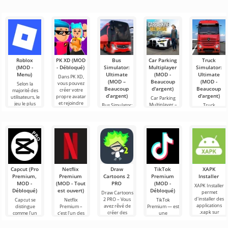
Roblox
PK XD (MOD
Bus
Car Parking
Truck
(MOD -
- Débloqué)
Simulator:
Multiplayer
Simulator:
Menu)
Ultimate
(MOD -
Ultimate
Dans PK XD,
(MOD –
Beaucoup
(MOD -
vous pouvez
Selon la
Beaucoup
d'argent)
Beaucoup
créer votre
majorité des
d’argent)
d'argent)
propre avatar
utilisateurs, le
Car Parking
et rejoindre
jeu le plus
Multiplayer –
Bus Simulator:
Truck
des millions
populaire sur
est un jeu
Ultimate — un
Simulator:
d'autres
Android reste
populaire sur
jeu coloré et
Ultimate – une
participants.
toujours
Android où les
captivant pour
symbiose
Roblox. Ce
joueurs
Android
réussie entre
incarnent des
offrant des
un simulateur
conducteurs
possibilités
de transport
infinies
de
marchandises
Capcut (Pro
Netflix
Draw
TikTok
XAPK
Premium,
Premium
Cartoons 2
Premium
Installer
MOD -
(MOD - Tout
PRO
(MOD -
XAPK Installer
Débloqué)
est ouvert)
Débloqué)
permet
Draw Cartoons
d'installer des
2 PRO – Vous
Capcut se
Netflix
TikTok
applications
avez rêvé de
distingue
Premium –
Premium — est
.xapk sur
créer des
comme l'un
c'est l'un des
une
Android. Un
dessins
des outils les
services les
application qui
menu très
animés, mais
plus
plus
vous permet