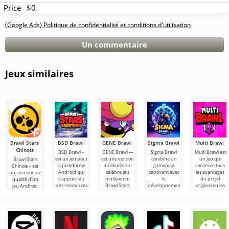
Price
$0
(Google Ads) Politique de confidentialité et conditions d'utilisation
Un commentaire
Jeux similaires
Brawl Stars
BSD Brawl
GENE Brawl
Sigma Brawl
Multi Brawl
Chinois
BSD Brawl –
GENE Brawl —
Sigma Brawl
Multi Brawl est
est un jeu pour
est une version
combine un
un jeu qui
Brawl Stars
la plateforme
améliorée du
gameplay
conserve tous
Chinois – est
Android qui
célèbre jeu
captivant avec
les avantages
une version de
s'appuie sur
multijoueur
le
du projet
qualité d'un
des ressources
Brawl Stars,
développement
original en les
jeu Android
de jeu, tout en
offrant aux
de ressources.
enrichissant de
populaire, mais
joueurs
Il offre toutes
présentée en
les