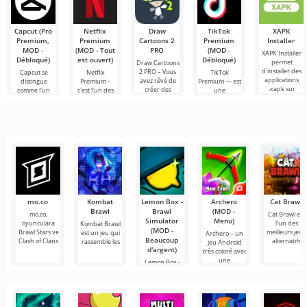
Capcut (Pro
Netflix
Draw
TikTok
XAPK
Premium,
Premium
Cartoons 2
Premium
Installer
MOD -
(MOD - Tout
PRO
(MOD -
XAPK Installer
Débloqué)
est ouvert)
Débloqué)
permet
Draw Cartoons
d'installer des
2 PRO – Vous
Capcut se
Netflix
TikTok
applications
avez rêvé de
distingue
Premium –
Premium — est
.xapk sur
créer des
comme l'un
c'est l'un des
une
Android. Un
dessins
des outils les
services les
application qui
menu très
animés, mais
plus
plus
vous permet
simple et
tout cela
recommandés
populaires
de vous
semble trop
pour le
pour regarder
connecter en
montage vidéo,
des films, des
ligne avec
assurant un
séries
d'autres
mo.co
Kombat
Lemon Box -
Archero
Cat Brawl
Brawl
Brawl
(MOD -
mo.co,
Cat Brawl est
Simulator
Menu)
oyunculara
l’un des
Kombat Brawl
(MOD -
Brawl Stars ve
meilleurs jeux
est un jeu qui
Archero – un
Beaucoup
Clash of Clans
alternatifs
rassemble les
jeu Android
d'argent)
très coloré avec
une
Lemon Box -
Brawl
Simulator est
l'un des