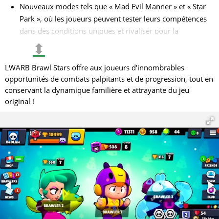
Nouveaux modes tels que « Mad Evil Manner » et « Star
Park », où les joueurs peuvent tester leurs compétences
dans des conditions uniques et rivaliser pour la
première place ;
⬍
Une interface mise à jour, plus intuitive et conviviale,
LWARB Brawl Stars offre aux joueurs d'innombrables
facilitant la navigation entre les modes, les événements
opportunités de combats palpitants et de progression, tout en
et les paramètres ;
conservant la dynamique familière et attrayante du jeu
Des ajouts de nouvelles cartes, personnages et modes
original !
de jeu, rendant l'expérience encore plus diversifiée et
passionnante.