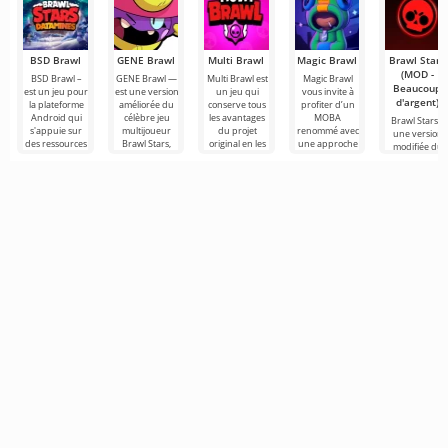
BSD Brawl
GENE Brawl
Multi Brawl
Magic Brawl
Brawl Stars
(MOD -
BSD Brawl –
GENE Brawl —
Multi Brawl est
Magic Brawl
Beaucoup
est un jeu pour
est une version
un jeu qui
vous invite à
d'argent)
la plateforme
améliorée du
conserve tous
profiter d’un
Android qui
célèbre jeu
les avantages
MOBA
Brawl Stars –
s'appuie sur
multijoueur
du projet
renommé avec
une version
des ressources
Brawl Stars,
original en les
une approche
modifiée du
de jeu, tout en
offrant aux
enrichissant de
revisitée.
jeu sur
joueurs
Plongez dans
Android. Ici,
des
vous devez
participer à
des