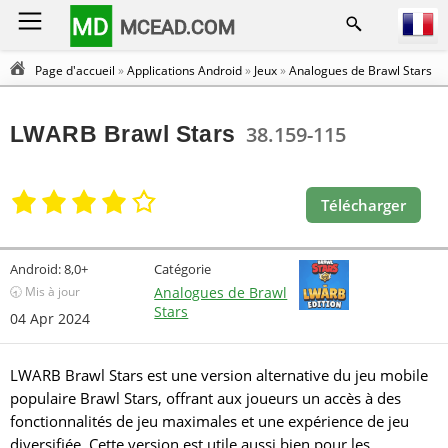
MD
MCEAD.COM
Page d'accueil
»
Applications Android
»
Jeux
»
Analogues de Brawl Stars
LWARB Brawl Stars
38.159-115
Télécharger
Android:
8,0+
Catégorie
🕣 Mis à jour
Analogues de Brawl
Stars
04 Apr 2024
LWARB Brawl Stars est une version alternative du jeu mobile
populaire Brawl Stars, offrant aux joueurs un accès à des
fonctionnalités de jeu maximales et une expérience de jeu
diversifiée. Cette version est utile aussi bien pour les