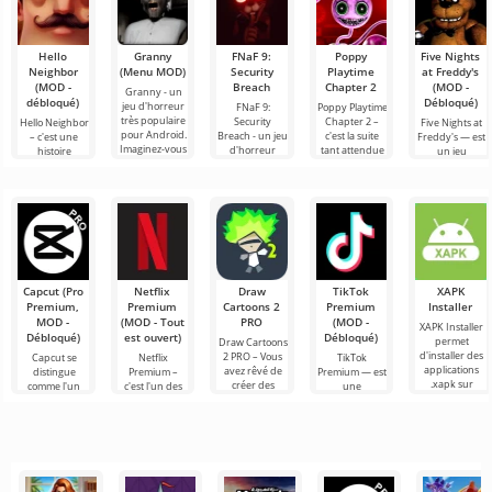
Hello
Granny
FNaF 9:
Poppy
Five Nights
Neighbor
(Menu MOD)
Security
Playtime
at Freddy's
(MOD -
Breach
Chapter 2
(MOD -
Granny - un
débloqué)
Débloqué)
jeu d'horreur
FNaF 9:
Poppy Playtime
très populaire
Security
Chapter 2 –
Hello Neighbor
Five Nights at
pour Android.
Breach - un jeu
c'est la suite
– c'est une
Freddy's — est
Imaginez-vous
d'horreur
tant attendue
histoire
un jeu
réveiller dans
interactif qui
du jeu
inspirée de
d'horreur
une pièce
tire l'utilisateur
d'horreur où
«Comment
emblématique
par les
nous, en tant
embêter son
pour Android
cheveux hors
que héros
voisin», mais
développé par
cette fois en
Scott
Capcut (Pro
Netflix
Draw
TikTok
XAPK
Premium,
Premium
Cartoons 2
Premium
Installer
MOD -
(MOD - Tout
PRO
(MOD -
XAPK Installer
Débloqué)
est ouvert)
Débloqué)
permet
Draw Cartoons
d'installer des
2 PRO – Vous
Capcut se
Netflix
TikTok
applications
avez rêvé de
distingue
Premium –
Premium — est
.xapk sur
créer des
comme l'un
c'est l'un des
une
Android. Un
dessins
des outils les
services les
application qui
menu très
animés, mais
plus
plus
vous permet
simple et
tout cela
recommandés
populaires
de vous
semble trop
pour le
pour regarder
connecter en
montage vidéo,
des films, des
ligne avec
assurant un
séries
d'autres