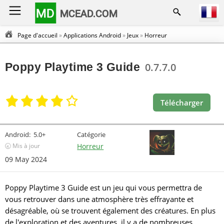
MD
MCEAD.COM
Page d'accueil
»
Applications Android
»
Jeux
»
Horreur
Poppy Playtime 3 Guide
0.7.7.0
Télécharger
Android:
5.0+
Catégorie
🕣 Mis à jour
Horreur
09 May 2024
Poppy Playtime 3 Guide est un jeu qui vous permettra de
vous retrouver dans une atmosphère très effrayante et
désagréable, où se trouvent également des créatures. En plus
de l'exploration et des aventures, il y a de nombreuses