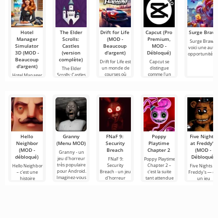
Hotel
The Elder
Drift for Life
Capcut (Pro
Surge Brawl
Manager
Scrolls:
(MOD -
Premium,
Surge Brawl -
Simulator
Castles
Beaucoup
MOD -
voici une autr
3D (MOD -
(version
d'argent)
Débloqué)
opportunité d
Beaucoup
complète)
Drift for Life est
Capcut se
d'argent)
un monde de
distingue
The Elder
courses où
comme l'un
Scrolls: Castles
Hotel Manager
chaque
des outils les
est un
Simulator 3D
nouveau jeu
est un jeu de
Hello
Granny
FNaF 9:
Poppy
Five Nights
Neighbor
(Menu MOD)
Security
Playtime
at Freddy's
(MOD -
Breach
Chapter 2
(MOD -
Granny - un
débloqué)
Débloqué)
jeu d'horreur
FNaF 9:
Poppy Playtime
très populaire
Security
Chapter 2 –
Hello Neighbor
Five Nights at
pour Android.
Breach - un jeu
c'est la suite
– c'est une
Freddy's — es
Imaginez-vous
d'horreur
tant attendue
histoire
un jeu
réveiller dans
interactif qui
du jeu
inspirée de
d'horreur
une pièce
tire l'utilisateur
d'horreur où
«Comment
emblématiqu
par les
nous, en tant
embêter son
pour Android
cheveux hors
que héros
voisin», mais
développé pa
cette fois en
Scott