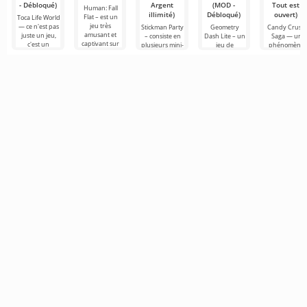
- Débloqué)
Argent
(MOD -
Tout est
Human: Fall
illimité)
Débloqué)
ouvert)
Flat – est un
Toca Life World
jeu très
— ce n'est pas
Stickman Party
Geometry
Candy Crush
amusant et
juste un jeu,
– consiste en
Dash Lite – un
Saga — un
captivant sur
c'est un
plusieurs mini-
jeu de
phénomène
Android, basé
univers de
jeux pour
plateforme en
mondial sur
sur la gestion
poche qui vit
Android,
2D sur
Android qui a
des lois
selon vos
offrant des
Android. Ici,
transformé le
règles.
scénarios très
vous devez
genre match-
simples
contrôler un
en une
héros