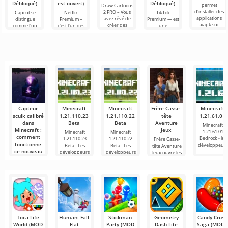
Débloqué)
est ouvert)
Débloqué)
permet
Draw Cartoons
d'installer des
2 PRO – Vous
Capcut se
Netflix
TikTok
applications
avez rêvé de
distingue
Premium –
Premium — est
.xapk sur
créer des
comme l'un
c'est l'un des
une
Android. Un
dessins
des outils les
services les
application qui
menu très
animés, mais
plus
plus
vous permet
simple et
tout cela
recommandés
populaires
de vous
semble trop
pour le
pour regarder
connecter en
montage vidéo,
des films, des
ligne avec
assurant un
séries
d'autres
Capteur
Minecraft
Minecraft
Frère Casse-
Minecraft
sculk calibré
1.21.110.23
1.21.110.22
tête
1.21.61.01
dans
Beta
Beta
Aventure
Minecraft
Minecraft :
Jeux
1.21.61.01
Minecraft
Minecraft
comment
Bedrock - les
1.21.110.23
1.21.110.22
Frère Casse-
fonctionne
développeurs
Beta - Les
Beta - Les
tête Aventure
ce nouveau
développeurs
développeurs
Jeux ouvre les
bloc et à
ont
ont
portes
quoi sert-il
Le capteur
sculk calibré,
ou Calibrated
Sculk
Toca Life
Human: Fall
Stickman
Geometry
Candy Crush
World (MOD
Flat
Party (MOD
Dash Lite
Saga (MOD -