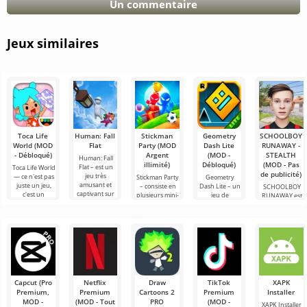
Un commentaire
Jeux similaires
Toca Life
Human: Fall
Stickman
Geometry
SCHOOLBOY
World (MOD
Flat
Party (MOD
Dash Lite
RUNAWAY -
- Débloqué)
Argent
(MOD -
STEALTH
Human: Fall
illimité)
Débloqué)
(MOD - Pas
Flat – est un
Toca Life World
de publicité)
jeu très
— ce n'est pas
Stickman Party
Geometry
amusant et
juste un jeu,
– consiste en
Dash Lite – un
SCHOOLBOY
captivant sur
c'est un
plusieurs mini-
jeu de
RUNAWAY est
Android, basé
univers de
jeux pour
plateforme en
un jeu
sur la gestion
poche qui vit
Android,
2D sur
passionnant
des lois
selon vos
offrant des
Android. Ici,
pour Android
règles.
scénarios très
vous devez
où vous
simples
contrôler un
incarnez un
héros
écolier
courageux qui
a
Capcut (Pro
Netflix
Draw
TikTok
XAPK
Premium,
Premium
Cartoons 2
Premium
Installer
MOD -
(MOD - Tout
PRO
(MOD -
XAPK Installer