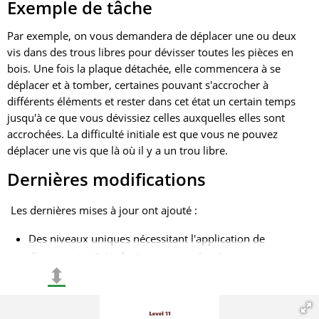
Exemple de tâche
Par exemple, on vous demandera de déplacer une ou deux
vis dans des trous libres pour dévisser toutes les pièces en
bois. Une fois la plaque détachée, elle commencera à se
déplacer et à tomber, certaines pouvant s'accrocher à
différents éléments et rester dans cet état un certain temps
jusqu'à ce que vous dévissiez celles auxquelles elles sont
accrochées. La difficulté initiale est que vous ne pouvez
déplacer une vis que là où il y a un trou libre.
Dernières modifications
Les dernières mises à jour ont ajouté :
Des niveaux uniques nécessitant l'application de
diverses stratégies logiques pour réussir ;
⬍
De nouveaux types de fixations et de mécanismes qui
rendent le jeu plus captivant et complexe. Par exemple,
les joueurs doivent désormais faire face à des tâches en