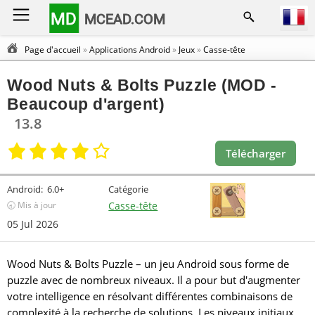
MD
MCEAD.COM
Page d'accueil
»
Applications Android
»
Jeux
»
Casse-tête
Wood Nuts & Bolts Puzzle (MOD -
Beaucoup d'argent)
13.8
Télécharger
Android:
6.0+
Catégorie
🕣 Mis à jour
Casse-tête
05 Jul 2026
Wood Nuts & Bolts Puzzle – un jeu Android sous forme de
puzzle avec de nombreux niveaux. Il a pour but d'augmenter
votre intelligence en résolvant différentes combinaisons de
complexité à la recherche de solutions. Les niveaux initiaux