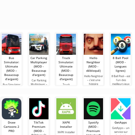
Bus
Car Parking
Truck
Hello
8 Ball Pool
Simulator:
Multiplayer
Simulator:
Neighbor
(MOD -
Ultimate
(MOD -
Ultimate
(MOD -
Longues
(MOD –
Beaucoup
(MOD -
débloqué)
lignes)
Beaucoup
d'argent)
Beaucoup
Hello Neighbor
8 Ball Pool – est
d’argent)
d'argent)
– c'est une
l'un des
Car Parking
histoire
meilleurs jeux
Multiplayer –
Bus Simulator:
Truck
inspirée de
de billard sur
est un jeu
Ultimate — un
Simulator:
«Comment
Android. Ici,
populaire sur
jeu coloré et
Ultimate – une
embêter son
vous pouvez
Android où les
captivant pour
symbiose
voisin», mais
affronter des
joueurs
Android
réussie entre
cette fois en
incarnent des
offrant des
un simulateur
conducteurs
possibilités
de transport
infinies
de
marchandises
Draw
TikTok
XAPK
Spotify
GetApps
Cartoons 2
Premium
Installer
(MOD -
GetApps – un
PRO
(MOD -
Premium
service sur
XAPK Installer