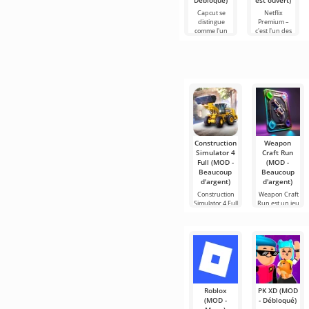
Débloqué)
est ouvert)
Capcut se
Netflix
distingue
Premium –
comme l'un
c'est l'un des
des outils les
services les
plus
plus
recommandés
populaires
pour le
pour regarder
montage vidéo,
des films, des
assurant un
séries
Construction
Weapon
Simulator 4
Craft Run
Full (MOD -
(MOD -
Beaucoup
Beaucoup
d'argent)
d'argent)
Construction
Weapon Craft
Simulator 4 Full
Run est un jeu
est un jeu qui
captivant dans
vous
le
Roblox
PK XD (MOD
(MOD -
- Débloqué)