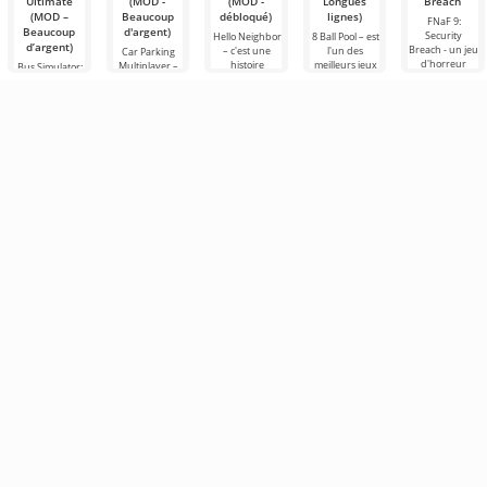
Ultimate
(MOD -
(MOD -
Longues
Breach
(MOD –
Beaucoup
débloqué)
lignes)
FNaF 9:
Beaucoup
d'argent)
Security
Hello Neighbor
8 Ball Pool – est
d’argent)
Breach - un jeu
– c'est une
l'un des
Car Parking
d'horreur
histoire
meilleurs jeux
Multiplayer –
Bus Simulator:
interactif qui
inspirée de
de billard sur
est un jeu
Ultimate — un
tire l'utilisateur
«Comment
Android. Ici,
populaire sur
jeu coloré et
par les
embêter son
vous pouvez
Android où les
captivant pour
cheveux hors
voisin», mais
affronter des
joueurs
Android
cette fois en
incarnent des
offrant des
conducteurs
possibilités
infinies