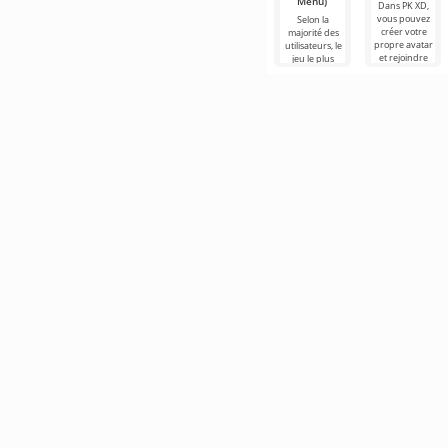
Menu)
Dans PK XD,
vous pouvez
Selon la
créer votre
majorité des
propre avatar
utilisateurs, le
et rejoindre
jeu le plus
des millions
populaire sur
d'autres
Android reste
participants.
toujours
Roblox. Ce