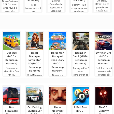
Débloqué)
Unlocked)
Android,
permet
Draw Cartoons
offrant sur sa
d'installer des
2 PRO – Vous
TikTok
Spotify – l'un
plateforme
applications
avez rêvé de
Premium — est
des principaux
l'accès aux
.xapk sur
créer des
une
outils sur
dernières
Android. Un
dessins
application qui
Android pour
nouveautés en
menu très
animés, mais
vous permet
écouter de la
simple et
tout cela
de vous
musique, des
semble trop
connecter en
podcasts et
ligne avec
d'autres
Bus Out
Hotel
Doraemon
Racing in
Drift for Life
(MOD -
Manager
Dorayaki
Car 2 (MOD -
(MOD -
Beaucoup
Simulator
Shop Story
Beaucoup
Beaucoup
d'argent)
3D (MOD -
(MOD -
d'argent)
d'argent)
Beaucoup
Beaucoup
Bienvenue
Racing in Car 2
Drift for Life est
d'argent)
d'argent)
dans Bus Out,
est un
un monde de
un jeu
simulateur de
courses où
Hotel Manager
Doraemon
captivant où
course de
chaque
Simulator 3D
Dorayaki Shop
votre
est un jeu de
Story est une
simulation
Bus
Car Parking
Hello
8 Ball Pool
FNaF 9:
Simulator:
Multiplayer
Neighbor
(MOD -
Security