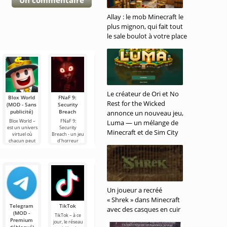
Un commentaire
Allay : le mob Minecraft le
plus mignon, qui fait tout
le sale boulot à votre place
Le créateur de Ori et No
Blox World
FNaF 9:
Melon
World
Minecraft
Rest for the Wicked
(MOD - Sans
Security
Sandbox
Soccer
(Mod -
publicité)
Breach
(MOD -
Champs
Menu)
annonce un nouveau jeu,
Méga Menu)
(MOD -
Blox World –
FNaF 9:
Minecraft – est
Luma — un mélange de
Débloqué)
est un univers
Security
une version
Melon
Minecraft et de Sim City
virtuel où
Breach - un jeu
modifiée du
Sandbox - un
Si vous
chacun peut
d'horreur
jeu qui offre
simulateur de
cherchez un
trouver
interactif qui
des
type sandbox
jeu d'arcade
quelque chose
tire l'utilisateur
fonctionnalités
pour Android
sportif vibrant
à son goût. Ici,
par les
utiles absentes
qui vous offre
pour Android
vous
cheveux hors
de la
de
avec une
nombreuses
intrigue
options
dynamique,
jetez un
Un joueur a recréé
« Shrek » dans Minecraft
Telegram
TikTok
Planner 5D
Widgetable :
MX Player
avec des casques en cuir
(MOD -
(MOD -
Écrans
Pro
TikTok – à ce
Premium
Débloqué)
amusants
jour, le réseau
MX Player Pro –