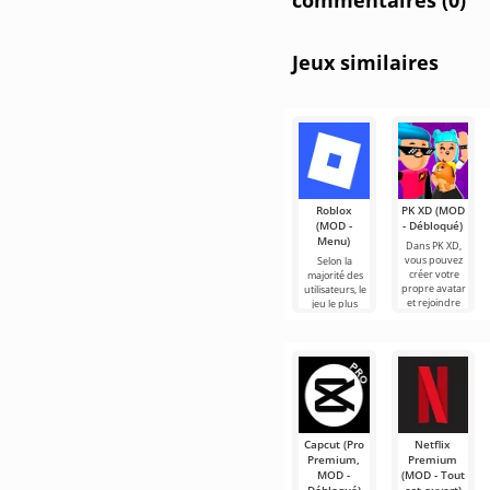
commentaires (0)
Jeux similaires
Roblox
PK XD (MOD
(MOD -
- Débloqué)
Menu)
Dans PK XD,
vous pouvez
Selon la
créer votre
majorité des
propre avatar
utilisateurs, le
et rejoindre
jeu le plus
des millions
populaire sur
d'autres
Android reste
participants.
toujours
Roblox. Ce
Capcut (Pro
Netflix
Premium,
Premium
MOD -
(MOD - Tout