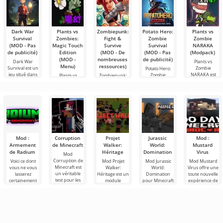
Dark War
Plants vs
Zombiepunk:
Potato Hero:
Plants vs
Survival
Zombies:
Fight &
Zombie
Zombie
(MOD - Pas
Magic Touch
Survive
Survival
NARAKA
de publicité)
Edition
(MOD - De
(MOD - Pas
(Modpack)
(MOD -
nombreuses
de publicité)
Dark War
Plants vs
Menu)
ressources)
Survival est un
Zombie
Potato Hero:
jeu situé dans
NARAKA est
Zombie
Plants vs
Zombiepunk:
un monde
un projet de
Survival est un
Zombies: Magic
Fight & Survive
fan
jeu de rôle
Touch Edition
est un projet
est une
qui
Mod :
Corruption
Projet
Jurassic
Mod :
Armement
de Minecraft
Walker:
World:
Mustard
de Radium
Héritage
Domination
Virus
Mod
Corruption de
Voici ce dont
Mod Projet
Mod Jurassic
Mod Mustard
Minecraft est
vous ne vous
Walker:
World:
Virus offre une
un véritable
lasserez
Héritage est un
Domination
toute nouvelle
test pour les
certainement
module
pour Minecraft
expérience de
joueurs
pas dans le
complémentaire
- un ajout qui
jeu pour les
inconditionnels
monde de
sympa pour
change le
amateurs de
de Minecraft
Minecraft, ce
Minecraft,
monde familier
Minecraft, où
qui
sont les
dans lequel les
du jeu , le