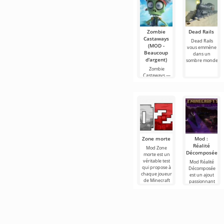
Zombie
Dead Rails
Castaways
Dead Rails
(MOD -
vous emmène
Beaucoup
dans un
d'argent)
sombre monde
Zombie
Castaways —
est un
charmant
simulateur de
Zone morte
Mod :
Réalité
Mod Zone
Décomposée
morte est un
véritable test
Mod Réalité
qui propose à
Décomposée
chaque joueur
est un ajout
de Minecraft
passionnant
de découvrir
qui introduit
un tout
un terrible
monstre
appelé l'Assaut