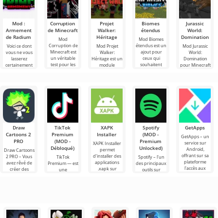
Mod :
Corruption
Projet
Biomes
Jurassic
Armement
de Minecraft
Walker:
étendus
World:
de Radium
Héritage
Domination
Mod
Mod Biomes
Corruption de
étendus est un
Voici ce dont
Mod Projet
Mod Jurassic
Minecraft est
ajout pour
vous ne vous
Walker:
World:
un véritable
ceux qui
lasserez
Héritage est un
Domination
test pour les
souhaitent
certainement
module
pour Minecraft
joueurs
vivre des
pas dans le
complémentaire
- un ajout qui
inconditionnels
aventures
monde de
sympa pour
change le
de Minecraft
inoubliables à
Minecraft, ce
Minecraft,
monde familier
qui
travers
sont les
dans lequel les
du jeu , le
Draw
TikTok
XAPK
Spotify
GetApps
Cartoons 2
Premium
Installer
(MOD -
GetApps – un
PRO
(MOD -
Premium
service sur
XAPK Installer
Débloqué)
Unlocked)
Android,
permet
Draw Cartoons
offrant sur sa
d'installer des
2 PRO – Vous
TikTok
Spotify – l'un
plateforme
applications
avez rêvé de
Premium — est
des principaux
l'accès aux
.xapk sur
créer des
une
outils sur
dernières
Android. Un
dessins
application qui
Android pour
nouveautés en
menu très
animés, mais
vous permet
écouter de la
simple et
tout cela
de vous
musique, des
semble trop
connecter en
podcasts et
ligne avec
d'autres