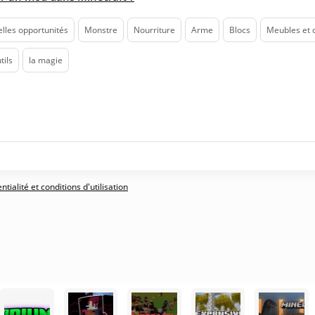
lles opportunités
Monstre
Nourriture
Arme
Blocs
Meubles et 
tils
la magie
tialité et conditions d'utilisation