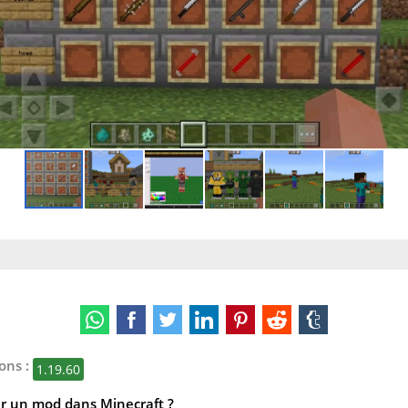
ons :
1.19.60
r un mod dans Minecraft ?