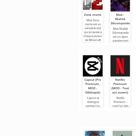
Zone morte
Mod :
Réalité
Mod Zone
Décomposée
morte est un
véritable test
Mod Réalité
qui propose à
Décomposée
chaque joueur
est un ajout
de Minecraft
passionnant
de découvrir
qui introduit
un tout
un terrible
monstre
appelé l'Assaut
Capcut (Pro
Netflix
Premium,
Premium
MOD -
(MOD - Tout
Débloqué)
est ouvert)
Capcut se
Netflix
distingue
Premium –
comme l'un
c'est l'un des
des outils les
services les
plus
plus
recommandés
populaires
pour le
pour regarder
montage vidéo,
des films, des
assurant un
séries