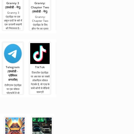
Granny 3
Granny:
Five Nights
Ultimate
Five Nights
(एमओडी - मेनू)
Chapter Two
at Freddy's 2
Custom
at Freddy's:
(एमओडी - मेनू)
(मूल/एमओडी सब
Night (FNaF
HW (FNaF 8)
Granny 3
कुछ खुला है)
7) / सब कुछ
एंड्रॉइड पर एक
Granny:
Five Nights at
खुला है
अशुभ दादी के बारे में
Chapter Two
Freddy's: HW
फ़ाइव नाइट्स एट
एक डरावनी कहानी
एंड्रॉइड के लिए
एंड्रॉइड के लिए एक
फ़्रेडीज़ 2 एंड्रॉइड
Ultimate
की निरंतरता है।
हॉरर गेम का दूसरा
और अद्भुत हॉरर गेम
पर एक पिज़्ज़ेरिया
Custom Night /
बहुत से लोग डरावनी
भाग है। अपने आप
है, जिसमें गेमप्ले
सुरक्षा गार्ड के बारे में
सब कुछ खुला है एक
को एक अशुभ घर की
रोमांचक
कहानी की निरंतरता
एंड्रॉइड गेम है जो
दीवारों के
कई लोगों में डर और
भय की वास्तविक
Telegram
TikTok
Planner 5D
Widgetable:
MX प्लेयर Pro
(एमओडी -
(एमओडी -
आकर्षक स्क्रीन
टिकटॉक एंड्रॉइड
MX प्लेयर Pro आज
प्रीमियम
अनलॉक)
(एमओडी -
पर अब तक का सबसे
एंड्रॉइड पर सबसे
अनलॉक)
अनलॉक)
लोकप्रिय सोशल
लोकप्रिय वीडियो
Planner 5D एक
नेटवर्क है, जो ग्रह के
प्लेयर है, जहां आप
एंड्रॉइड एप्लिकेशन
टेलीग्राम एंड्रॉइड
Widgetable:
सभी कोनों से वीडियो
विभिन्न प्रारूपों में
है जो आपको 2डी
पर एक सोशल
आकर्षक स्क्रीन
सामग्री
अपनी
और 3डी मॉडल दोनों
प्लेटफॉर्म है जो
डेस्कटॉप सजावट के
के रूप में एक कमरे
आपको उच्च गति
लिए एंड्रॉइड के लिए
के इंटीरियर
और गुणवत्ता के
एक बहुत ही उपयोगी
नुकसान के बिना
एप्लिकेशन है, जो
संदेशों,