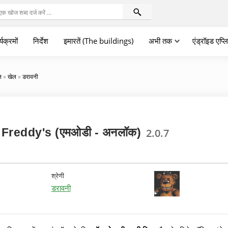
्यक्रमों
निर्देश
इमारतें (The buildings)
अभी तक
एंड्रॉइड एप्
न
»
खेल
»
डरावनी
 Freddy's (एमओडी - अनलॉक)
2.0.7
श्रेणी
डरावनी