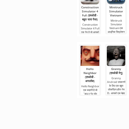
Construction
Minitruck
Simulator 4
Simulator
Full (एमओडी -
Vietnam
बहुत सारा पैसा)
Minitruck
Simulator
Construction
Vietnam एक
Simulator 4 Full
आधुनिक सिमुलेशन
एक गेम है जो आपको
Hello
Granny
Neighbor
(एमओडी मेनू)
(एमओडी -
Granny
अनलॉक)
Android उपकरणों
के लिए एक बहुत
Hello Neighbor
लोकप्रिय हॉरर गेम
एक कहानी है जो
है। आपको एक बेहद
"हाउ टू गेट योर
खौफनाक घर से
नेबर" से ली गई है,
भागने की
लेकिन एंड्रॉइड
डिवाइस के लिए 3डी