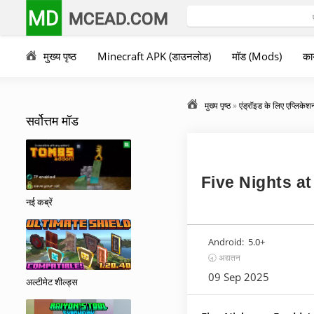
MD
MCEAD.COM
मुख्य पृष्ठ
Minecraft APK (डाउनलोड)
मॉड (Mods)
कार
मुख्य पृष्ठ
»
एंड्रॉइड के लिए एप्लिकेश
सर्वोत्तम मॉड
Five Nights at
नई कब्रें
Android:
5.0+
🕣 अद्यतन
09 Sep 2025
अल्टीमेट शील्ड्स