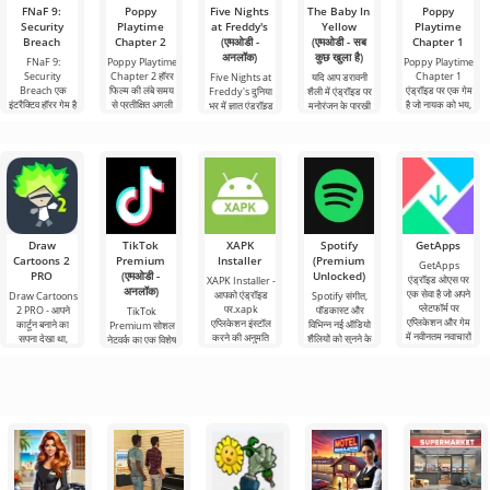
FNaF 9:
Poppy
Five Nights
The Baby In
Poppy
Security
Playtime
at Freddy's
Yellow
Playtime
Breach
Chapter 2
(एमओडी -
(एमओडी - सब
Chapter 1
अनलॉक)
कुछ खुला है)
FNaF 9:
Poppy Playtime
Poppy Playtime
Security
Chapter 2 हॉरर
Chapter 1
Five Nights at
यदि आप डरावनी
Breach एक
फिल्म की लंबे समय
एंड्रॉइड पर एक गेम
Freddy's दुनिया
शैली में एंड्रॉइड पर
इंटरैक्टिव हॉरर गेम है
से प्रतीक्षित अगली
है जो नायक को भय,
भर में ज्ञात एंड्रॉइड
मनोरंजन के पारखी
जो उपयोगकर्ता को
कड़ी है, जिसमें हमने,
असहायता और
के लिए हॉरर गेम की
हैं, तो आपको निश्चित
गर्दन के बल से उनके
मुख्य
सर्वव्यापी चीख-पुकार
पहली किस्त है, जो
रूप से उनमें से एक -
आराम क्षेत्र
की
The
Draw
TikTok
XAPK
Spotify
GetApps
Cartoons 2
Premium
Installer
(Premium
GetApps
PRO
(एमओडी -
Unlocked)
एंड्रॉइड ओएस पर
XAPK Installer -
अनलॉक)
एक सेवा है जो अपने
आपको एंड्रॉइड
Draw Cartoons
Spotify संगीत,
प्लेटफॉर्म पर
पर.xapk
2 PRO - आपने
पॉडकास्ट और
TikTok
एप्लिकेशन और गेम
एप्लिकेशन इंस्टॉल
कार्टून बनाने का
विभिन्न नई ऑडियो
Premium सोशल
में नवीनतम नवाचारों
करने की अनुमति
सपना देखा था,
शैलियों को सुनने के
नेटवर्क का एक विशेष
तक
देता है। एक बहुत ही
लेकिन यह सब बहुत
लिए अग्रणी एंड्रॉइड
संस्करण है, जिसके
सरल और
कठिन और असंभव
टूल में से एक
महत्वपूर्ण फायदे हैं,
भी लगता
सबसे बुनियादी सभी