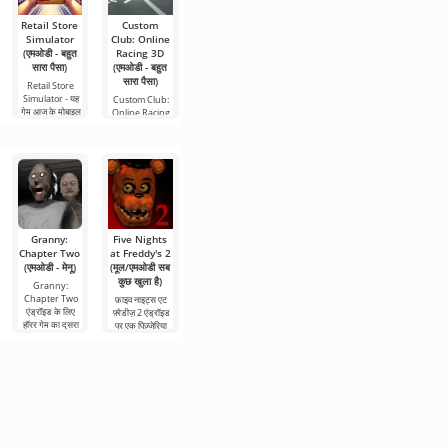
Retail Store
Custom
World Truck
एफएनएएफ
ArathNido's
Simulator
Club: Online
Driving
सजावट
Five Nights
(एमओडी - बहुत
Racing 3D
Simulator
At Freddy's 2
मॉड एफएनएएफ
सारा पैसा)
(एमओडी - बहुत
(एमओडी - बहुत
सजावट
मॉड
सारा पैसा)
सारा पैसा)
Minecraft के लिए
ArathNido's
Retail Store
एक ऐड-ऑन है जो
Five Nights At
Simulator - यह
Custom Club:
World Truck
Freddy's 2
गेम आज के मोबाइल
Online Racing
Driving
FNaF
3D एंड्रॉइड के लिए
Simulator
एंड्रॉइड पर उच्च
Granny:
Five Nights
Ultimate
Five Nights
Five Nights
Chapter Two
at Freddy's 2
Custom
at Freddy's:
at Freddy's 4
(एमओडी - मेनू)
(मूल/एमओडी सब
Night (FNaF
HW (FNaF 8)
/ FNaF 4
कुछ खुला है)
7) / सब कुछ
(एमओडी -
Granny:
Five Nights at
खुला है
अनलॉक)
Chapter Two
Freddy's: HW
फ़ाइव नाइट्स एट
एंड्रॉइड के लिए
एंड्रॉइड के लिए एक
फ़्रेडीज़ 2 एंड्रॉइड
Ultimate
Five Nights at
हॉरर गेम का दूसरा
और अद्भुत हॉरर गेम
पर एक पिज़्ज़ेरिया
Custom Night /
Freddy's 4 /
भाग है। अपने आप
है, जिसमें गेमप्ले
सुरक्षा गार्ड के बारे में
सब कुछ खुला है एक
FNaF 4 एंड्रॉइड
को एक अशुभ घर की
रोमांचक
कहानी की निरंतरता
एंड्रॉइड गेम है जो
पर गेम के कई हिस्सों
दीवारों के
कई लोगों में डर और
में से एक है। अगर
भय की वास्तविक
हम इसकी तुलना