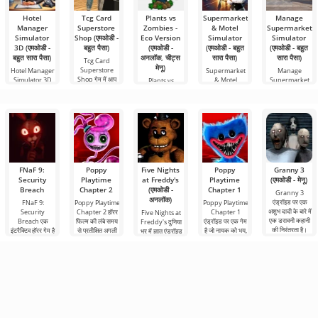
Hotel
Tcg Card
Plants vs
Supermarket
Manage
Manager
Superstore
Zombies -
& Motel
Supermarket
Simulator
Shop (एमओडी -
Eco Version
Simulator
Simulator
3D (एमओडी -
बहुत पैसा)
(एमओडी -
(एमओडी - बहुत
(एमओडी - बहुत
बहुत सारा पैसा)
अनलॉक, चीट्स
सारा पैसा)
सारा पैसा)
Tcg Card
मेनू)
Superstore
Hotel Manager
Supermarket
Manage
Shop गेम में आप
Simulator 3D
& Motel
Supermarket
Plants vs
ट्रेडिंग
एक सिमुलेशन गेम है
Simulator एक
Simulator व्यापार
Zombies - Eco
जो
साधारण
के क्षेत्र
Version क्लासिक
गेम की एक
FNaF 9:
Poppy
Five Nights
Poppy
Granny 3
Security
Playtime
at Freddy's
Playtime
(एमओडी - मेनू)
Breach
Chapter 2
(एमओडी -
Chapter 1
Granny 3
अनलॉक)
एंड्रॉइड पर एक
FNaF 9:
Poppy Playtime
Poppy Playtime
अशुभ दादी के बारे में
Security
Chapter 2 हॉरर
Chapter 1
Five Nights at
एक डरावनी कहानी
Breach एक
फिल्म की लंबे समय
एंड्रॉइड पर एक गेम
Freddy's दुनिया
की निरंतरता है।
इंटरैक्टिव हॉरर गेम है
से प्रतीक्षित अगली
है जो नायक को भय,
भर में ज्ञात एंड्रॉइड
बहुत से लोग डरावनी
जो उपयोगकर्ता को
कड़ी है, जिसमें हमने,
असहायता और
के लिए हॉरर गेम की
गर्दन के बल से उनके
मुख्य
सर्वव्यापी चीख-पुकार
पहली किस्त है, जो
आराम क्षेत्र
की