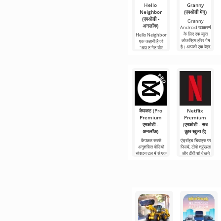
Hello
Granny
Neighbor
(एमओडी मेनू)
(एमओडी -
Granny
अनलॉक)
Android उपकरणों
के लिए एक बहुत
Hello Neighbor
लोकप्रिय हॉरर गेम
एक कहानी है जो
है। आपको एक बेहद
"हाउ टू गेट योर
खौफनाक घर से
नेबर" से ली गई है,
भागने की
लेकिन एंड्रॉइड
डिवाइस के लिए 3डी
कैपकट (Pro
Netflix
Premium
Premium
एमओडी -
(एमओडी - सब
अनलॉक)
कुछ खुला है)
कैपकट सबसे
एंड्रॉइड डिवाइस पर
अनुशंसित वीडियो
फिल्में, टीवी श्रृंखला
संपादन टूल में से एक
और टीवी शो देखने
है, जो मोबाइल
के लिए Netflix
डिवाइस और
Premium सबसे
डेस्कटॉप कंप्यूटर
लोकप्रिय
दोनों पर