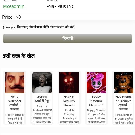
Mceadmin
FNaF Plus INC
Price
$0
(Google विज्ञापन) गोपनीयता नीति और उपयोग की शर्तें
टिप्पणी
इसी तरह के खेल
Hello
Granny
FNaF 9:
Poppy
Five Nights
Neighbor
(एमओडी मेनू)
Security
Playtime
at Freddy's
(एमओडी -
Breach
Chapter 2
(एमओडी -
Granny
अनलॉक)
अनलॉक)
Android उपकरणों
FNaF 9:
Poppy Playtime
के लिए एक बहुत
Security
Chapter 2 हॉरर
Hello Neighbor
Five Nights at
लोकप्रिय हॉरर गेम
Breach एक
फिल्म की लंबे समय
एक कहानी है जो
Freddy's दुनिया
है। आपको एक बेहद
इंटरैक्टिव हॉरर गेम है
से प्रतीक्षित अगली
"हाउ टू गेट योर
भर में ज्ञात एंड्रॉइड
खौफनाक घर से
जो उपयोगकर्ता को
कड़ी है, जिसमें हमने,
नेबर" से ली गई है,
के लिए हॉरर गेम की
भागने की
गर्दन के बल से उनके
मुख्य
लेकिन एंड्रॉइड
पहली किस्त है, जो
आराम क्षेत्र
डिवाइस के लिए 3डी