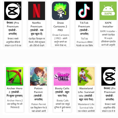
कैपकट (Pro
Netflix
Draw
TikTok
XAPK
Premium
Premium
Cartoons 2
Premium
Installer
एमओडी -
(एमओडी - सब
PRO
(एमओडी -
XAPK Installer -
अनलॉक)
कुछ खुला है)
अनलॉक)
आपको एंड्रॉइड
Draw Cartoons
पर.xapk
2 PRO - आपने
कैपकट सबसे
एंड्रॉइड डिवाइस पर
TikTok
एप्लिकेशन इंस्टॉल
कार्टून बनाने का
अनुशंसित वीडियो
फिल्में, टीवी श्रृंखला
Premium सोशल
करने की अनुमति
सपना देखा था,
संपादन टूल में से एक
और टीवी शो देखने
नेटवर्क का एक विशेष
देता है। एक बहुत ही
लेकिन यह सब बहुत
है, जो मोबाइल
के लिए Netflix
संस्करण है, जिसके
सरल और
कठिन और असंभव
डिवाइस और
Premium सबसे
महत्वपूर्ण फायदे हैं,
भी लगता
डेस्कटॉप कंप्यूटर
लोकप्रिय
सबसे बुनियादी सभी
दोनों पर
Archer Hero
Potion
Booty Calls
Wasteland
कैपकट (Pro
2 (एमओडी -
Permit
(एमओडी - बहुत
Life: Survival
Premium
निःशुल्क पुरस्कार)
(एमओडी -
सारा पैसा)
Idle (एमओडी -
एमओडी -
अनलॉक)
बहुत सारा पैसा)
अनलॉक)
Archer Hero 2
Booty Calls
उस प्रसिद्ध गेम की
आपको एक जादुई
Potion Permit
Wasteland Life:
कैपकट सबसे
निरंतरता है
दुनिया में डुबो सकता
एक सिमुलेशन गेम है
Survival Idle
अनुशंसित वीडियो
है
जहां आपको अपनी
एक मज़ेदार आरपीजी
संपादन टूल में से ए