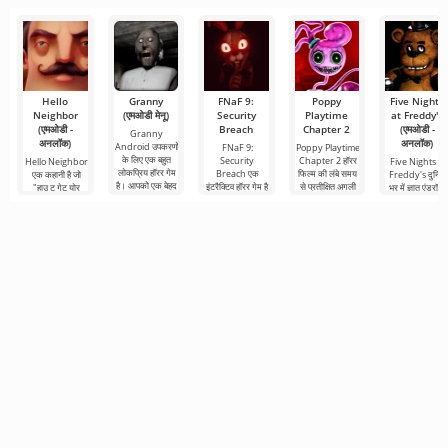
Hello
Granny
FNaF 9:
Poppy
Five Nights
Neighbor
(एमओडी मेनू)
Security
Playtime
at Freddy's
(एमओडी -
Breach
Chapter 2
(एमओडी -
Granny
अनलॉक)
अनलॉक)
Android उपकरणों
FNaF 9:
Poppy Playtime
के लिए एक बहुत
Security
Chapter 2 हॉरर
Hello Neighbor
Five Nights at
लोकप्रिय हॉरर गेम
Breach एक
फिल्म की लंबे समय
एक कहानी है जो
Freddy's दुनिया
है। आपको एक बेहद
इंटरैक्टिव हॉरर गेम है
से प्रतीक्षित अगली
"हाउ टू गेट योर
भर में ज्ञात एंड्रॉइड
खौफनाक घर से
जो उपयोगकर्ता को
कड़ी है, जिसमें हमने,
नेबर" से ली गई है,
के लिए हॉरर गेम क
भागने की
गर्दन के बल से उनके
मुख्य
लेकिन एंड्रॉइड
पहली किस्त है, जो
आराम क्षेत्र
डिवाइस के लिए 3डी