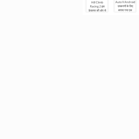
Auto V Android
Hill Climb
उपकरणों के लिए
Racing 2 इस
बनाया गया एक
डेवलपर की ओर से
डेस्कटॉप संस्करण
एंड्रॉइड पर दूसरे
है। इसका अपना
भाग के रूप में कहानी
प्लॉट है, जो
की निरंतरता है। इसे