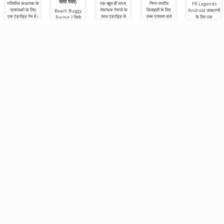
सारा पैसा)
गतिशील कथानक के
एक बहुत ही सरल,
निम्न-स्तरीय
FR Legends
प्रशंसकों के लिए
रोमांचक गेमप्ले के
डिवाइसों के लिए
Android उपकरणों
Beach Buggy
एक एंड्रॉइड गेम है।
साथ एंड्रॉइड के
उच्च गुणवत्ता वाले
के लिए एक
Racing 2 सिर्फ
यहां आप
लिए एक रोमांचक
एंड्रॉइड रेसिंग गेम्स
असामान्य दौड़ है।
एक एंड्रॉइड गेम नहीं
मोटरसाइकिल को
दौड़ है।
में से एक है।
यह गेम अपने अनूठे
है, यह एक वास्तविक
ग्राफिक्स और कार
रेसिंग सफलता है, जो
अनुकूलन
एड्रेनालाईन