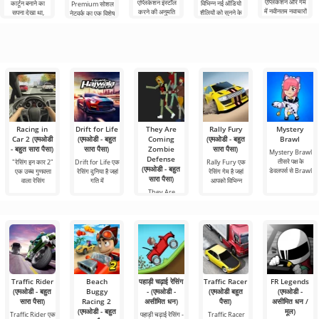
एप्लिकेशन और गेम
एप्लिकेशन इंस्टॉल
कार्टून बनाने का
विभिन्न नई ऑडियो
Premium सोशल
में नवीनतम नवाचारों
करने की अनुमति
सपना देखा था,
शैलियों को सुनने के
नेटवर्क का एक विशेष
तक
देता है। एक बहुत ही
लेकिन यह सब बहुत
लिए अग्रणी एंड्रॉइड
संस्करण है, जिसके
सरल और
कठिन और असंभव
टूल में से एक
महत्वपूर्ण फायदे हैं,
भी लगता
सबसे बुनियादी सभी
Racing in
Drift for Life
They Are
Rally Fury
Mystery
Car 2 (एमओडी
(एमओडी - बहुत
Coming
(एमओडी - बहुत
Brawl
- बहुत सारा पैसा)
सारा पैसा)
Zombie
सारा पैसा)
Mystery Brawl
Defense
तीसरे पक्ष के
"रेसिंग इन कार 2"
Drift for Life एक
Rally Fury एक
(एमओडी - बहुत
डेवलपर्स से Brawl
एक उच्च गुणवत्ता
रेसिंग दुनिया है जहां
रेसिंग गेम है जहां
सारा पैसा)
वाला रेसिंग
गति में
आपको विभिन्न
They Are
Coming
Zombie
Defense एक
व्यसनकारी गेम
Traffic Rider
Beach
पहाड़ी चढ़ाई रेसिंग
Traffic Racer
FR Legends
(एमओडी - बहुत
Buggy
- (एमओडी -
(एमओडी बहुत
(एमओडी -
सारा पैसा)
Racing 2
असीमित धन)
पैसा)
असीमित धन /
(एमओडी - बहुत
मूल)
Traffic Rider एक
पहाड़ी चढ़ाई रेसिंग -
Traffic Racer