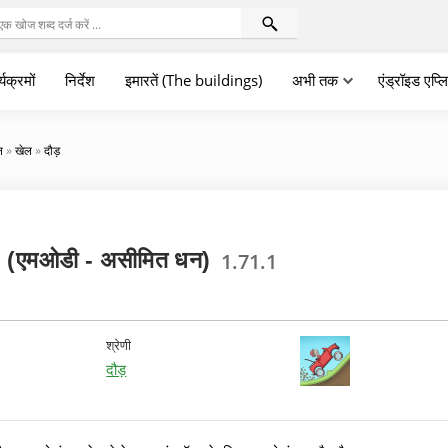
्यक्रमों
निर्देश
इमारतें (The buildings)
अभी तक
एंड्रॉइड एप्
न
»
खेल
»
दौड़
ंग - (एमओडी - असीमित धन)
1.71.1
श्रेणी
दौड़