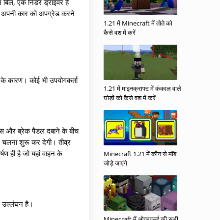
टन बिल, एक निडर ड्राइवर है
िए अपनी कार को अपग्रेड करने
1.21 में Minecraft में तोते को
कैसे वश में करें
 के कारण। कोई भी उपयोगकर्ता
1.21 में माइनक्राफ्ट में कंकाल वाले
घोड़ों को कैसे वश में करें
गैस और ब्रेक पैडल दबाने के बीच
र चलना शुरू कर देगी। तीव्र
षण ही है जो यहां वाहन के
Minecraft 1.21 में कौन से मॉब
जोड़े जाएंगे
 उल्लंघन है।
Minecraft में ओवरवर्ल्ड की सभी