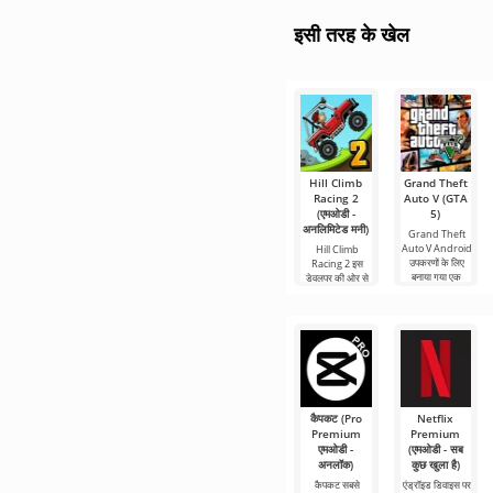
इसी तरह के खेल
Hill Climb
Grand Theft
Racing 2
Auto V (GTA
(एमओडी -
5)
अनलिमिटेड मनी)
Grand Theft
Auto V Android
Hill Climb
उपकरणों के लिए
Racing 2 इस
बनाया गया एक
डेवलपर की ओर से
डेस्कटॉप संस्करण
एंड्रॉइड पर दूसरे
है। इसका अपना
भाग के रूप में कहानी
प्लॉट है, जो
की निरंतरता है। इसे
कैपकट (Pro
Netflix
Premium
Premium
एमओडी -
(एमओडी - सब
अनलॉक)
कुछ खुला है)
कैपकट सबसे
एंड्रॉइड डिवाइस पर