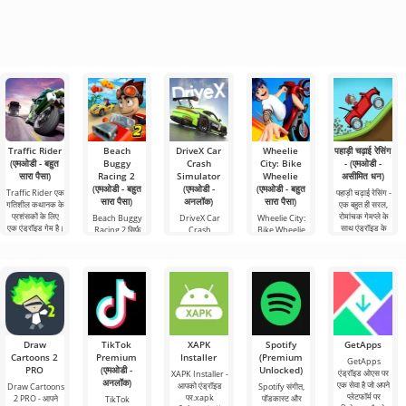
Traffic Rider
Beach
DriveX Car
Wheelie
पहाड़ी चढ़ाई रेसिंग
(एमओडी - बहुत
Buggy
Crash
City: Bike
- (एमओडी -
सारा पैसा)
Racing 2
Simulator
Wheelie
असीमित धन)
(एमओडी - बहुत
(एमओडी -
(एमओडी - बहुत
Traffic Rider एक
पहाड़ी चढ़ाई रेसिंग -
सारा पैसा)
अनलॉक)
सारा पैसा)
गतिशील कथानक के
एक बहुत ही सरल,
प्रशंसकों के लिए
रोमांचक गेमप्ले के
Beach Buggy
DriveX Car
Wheelie City:
एक एंड्रॉइड गेम है।
साथ एंड्रॉइड के
Racing 2 सिर्फ
Crash
Bike Wheelie
यहां आप
लिए एक रोमांचक
एक एंड्रॉइड गेम नहीं
Simulator होनान
एक एंड्रॉइड गेम है
मोटरसाइकिल को
दौड़ है।
है, यह एक वास्तविक
स्टूडियो द्वारा
जिसमें आप
रेसिंग सफलता है, जो
विकसित एक उन्नत
मोटरसाइकिल चलाते
एड्रेनालाईन
सिमुलेशन गेम है।
हुए शहर के चारों ओर
यह यथार्थवादी
पैकेज
Draw
TikTok
XAPK
Spotify
GetApps
Cartoons 2
Premium
Installer
(Premium
GetApps
PRO
(एमओडी -
Unlocked)
एंड्रॉइड ओएस पर
XAPK Installer -
अनलॉक)
एक सेवा है जो अपने
आपको एंड्रॉइड
Draw Cartoons
Spotify संगीत,
प्लेटफॉर्म पर
पर.xapk
2 PRO - आपने
पॉडकास्ट और
TikTok