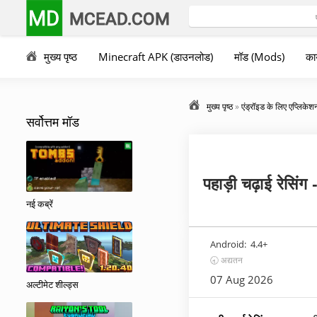
MD
MCEAD.COM
मुख्य पृष्ठ
Minecraft APK (डाउनलोड)
मॉड (Mods)
कार
मुख्य पृष्ठ
»
एंड्रॉइड के लिए एप्लिकेश
सर्वोत्तम मॉड
पहाड़ी चढ़ाई रेसि
नई कब्रें
Android:
4.4+
🕣 अद्यतन
07 Aug 2026
अल्टीमेट शील्ड्स