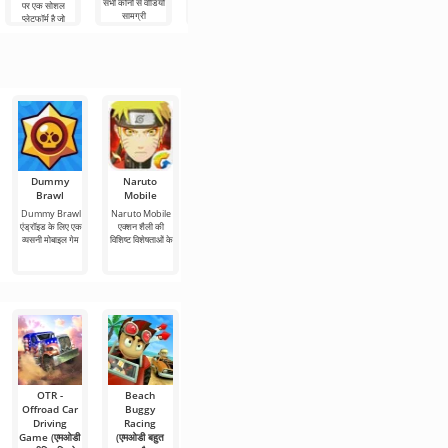
सभी कोनों से वीडियो
विभिन्न प्रारूपों में
है जो आपको 2डी
पर एक सोशल
आकर्षक स्क्रीन
सामग्री
अपनी
और 3डी मॉडल दोनों
प्लेटफॉर्म है जो
डेस्कटॉप सजावट के
के रूप में एक कमरे
आपको उच्च गति
लिए एंड्रॉइड के लिए
के इंटीरियर
और गुणवत्ता के
एक बहुत ही उपयोगी
नुकसान के बिना
एप्लिकेशन है, जो
संदेशों,
Dummy
Naruto
Standoff
Tarisland
Caucasus
Brawl
Mobile
Case Clicker
Parking
Tarisland -
(एमओडी - बहुत
(एमओडी - बहुत
एंड्रॉइड के लिए इस
Dummy Brawl
Naruto Mobile
सारा पैसा)
सारा पैसा)
गेम को बनाने में
एंड्रॉइड के लिए एक
एक्शन शैली की
व्यसनी मोबाइल गेम
विशिष्ट विशेषताओं के
Standoff Case
Caucasus
Clicker एंड्रॉइड
Parking एंड्रॉइड
के लिए एक रंगीन
के लिए एक अत्यधिक
और
OTR -
Beach
Cafe Racer
Real Drift
Pixel Car
Offroad Car
Buggy
(एमओडी - बहुत
Car Racing
Racer (एमओडी
Driving
Racing
सारा पैसा)
(एमओडी - बहुत
- बहुत सारा पैसा)
Game (एमओडी
(एमओडी बहुत
सारा पैसा)
क्या आपको वाहन
Pixel Car Racer