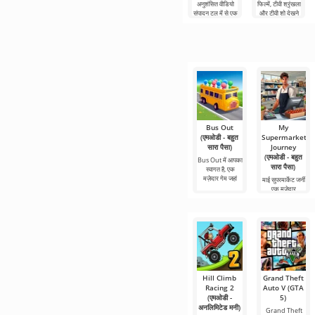
अनुशंसित वीडियो
फिल्में, टीवी श्रृंखला
संपादन टूल में से एक
और टीवी शो देखने
है, जो मोबाइल
के लिए Netflix
डिवाइस और
Premium सबसे
डेस्कटॉप कंप्यूटर
लोकप्रिय
दोनों पर
Bus Out
My
(एमओडी - बहुत
Supermarket
सारा पैसा)
Journey
(एमओडी - बहुत
Bus Out में आपका
सारा पैसा)
स्वागत है, एक
मज़ेदार गेम जहां
माई सुपरमार्केट जर्नी
एक मजेदार
सिमुलेशन गेम है
Hill Climb
Grand Theft
Racing 2
Auto V (GTA
(एमओडी -
5)
अनलिमिटेड मनी)
Grand Theft