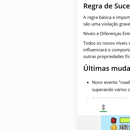
Regra de Suc
A regra básica e impor
são uma violação grave
Níveis e Diferenças Ent
Todos os novos níveis s
influenciará o comport
outras propriedades fís
Últimas muda
Novo evento "road 
superando vários o
Evento temporário 
⬍
em uma batalha mus
especiais que só p
Novas pistas foram
mais significativa