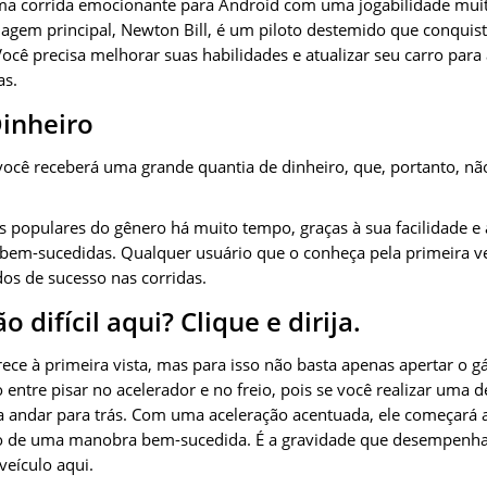
a corrida emocionante para Android com uma jogabilidade muit
agem principal, Newton Bill, é um piloto destemido que conqu
ocê precisa melhorar suas habilidades e atualizar seu carro para
as.
inheiro
ocê receberá uma grande quantia de dinheiro, que, portanto, nã
s populares do gênero há muito tempo, graças à sua facilidade
es bem-sucedidas. Qualquer usuário que o conheça pela primeira v
os de sucesso nas corridas.
 difícil aqui? Clique e dirija.
ce à primeira vista, mas para isso não basta apenas apertar o gá
 entre pisar no acelerador e no freio, pois se você realizar uma d
 andar para trás. Com uma aceleração acentuada, ele começará a
o de uma manobra bem-sucedida. É a gravidade que desempenha 
eículo aqui.