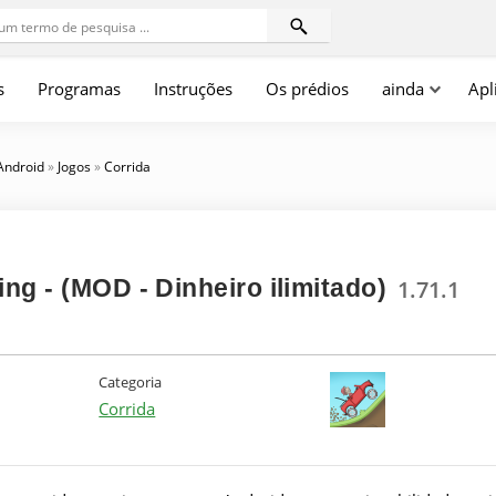
s
Programas
Instruções
Os prédios
ainda
Apl
 Android
»
Jogos
»
Corrida
ing - (MOD - Dinheiro ilimitado)
1.71.1
Categoria
Corrida