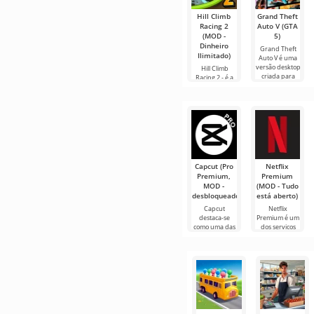
Hill Climb
Grand Theft
Racing 2
Auto V (GTA
(MOD -
5)
Dinheiro
Grand Theft
Ilimitado)
Auto V é uma
versão desktop
Hill Climb
criada para
Racing 2 - é a
dispositivos
continuação da
Android.
história em
Possui um
forma de uma
enredo
segunda parte
próprio,
para Android
deste
Capcut (Pro
Netflix
Premium,
Premium
MOD -
(MOD - Tudo
desbloqueado)
está aberto)
Capcut
Netflix
destaca-se
Premium é um
como uma das
dos serviços
ferramentas
mais populares
mais
para assistir
recomendadas
filmes, séries e
para edição de
programas de
vídeo,
TV em
garantindo um