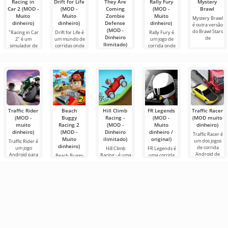
Racing in
Drift for Life
They Are
Rally Fury
Mystery
Car 2 (MOD -
(MOD -
Coming
(MOD -
Brawl
Muito
Muito
Zombie
Muito
Mystery Brawl
dinheiro)
dinheiro)
Defense
dinheiro)
é outra versão
(MOD -
do Brawl Stars
"Racing in Car
Drift for Life é
Rally Fury é
Dinheiro
de
2" é um
um mundo de
um jogo de
Ilimitado)
simulador de
corridas onde
corrida onde
corridas de
cada
você precisa
They Are
Coming
Zombie
Defense é um
jogo
Traffic Rider
Beach
Hill Climb
FR Legends
Traffic Racer
(MOD -
Buggy
Racing -
(MOD -
(MOD muito
muito
Racing 2
(MOD -
Muito
dinheiro)
dinheiro)
(MOD -
Dinheiro
dinheiro /
Traffic Racer é
Muito
ilimitado)
original)
um dos jogos
Traffic Rider é
dinheiro)
de corrida
um jogo
Hill Climb
FR Legends é
Android de
Android para
Racing - é uma
uma corrida
Beach Buggy
alta qualidade
fãs de um
corrida
incomum para
Racing 2 não é
voltados para
enredo
emocionante
dispositivos
apenas um
dispositivos de
dinâmico. Aqui
para Android
Android. Este
jogo Android, é
você controlará
com uma
jogo se destaca
um verdadeiro
uma
jogabilidade
pelos gráficos
avanço nas
muito simples e
corridas, criado
para