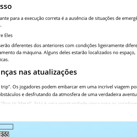
esso
tante para a execução correta é a ausência de situações de emer
.
re Eles
erão diferentes dos anteriores com condições ligeiramente diferen
amento da máquina. Alguns deles estarão localizados no espaço, o
icas.
nças nas atualizações
trip". Os jogadores podem embarcar em uma incrível viagem por
bstáculos e desfrutando da atmosfera de uma verdadeira aventur
"Pop Vs Metal". Esta é uma oportunidade única para os jogadore
ical, competindo pelo primeiro lugar. O evento oferece diversa
odem ser obtidos durante este evento;
 adicionadas, trazendo mais variedade às corridas. Mas provave
 é o editor de garagem. Agora os jogadores podem personalizar seu