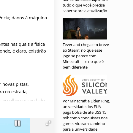
tudo o que você precisa
saber sobre a atualização
gência; danos à máquina
tes nas quais a física
Zeverland chega em breve
ao Steam: no que esse
nde, é claro, existirão
jogo se parece com
Minecraft — e no que é
bem diferente
 novas pistas,
a na estrada;
s escolherem seu lado
Por Minecraft e Elden Ring,
universidade dos EUA
s recompensas e itens
paga bolsa de até US$ 15
mil: como conquistas nos
games viraram caminho
lmente a novidade
para a universidade
s veículos, criando