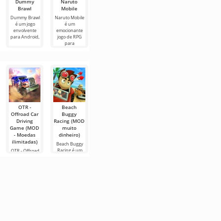
Dummy
Naruto
Standoff
Tarisland
Caucasus
Brawl
Mobile
Case Clicker
Parking
Tarisland - os
(MOD -
(MOD -
desenvolvedores
Dummy Brawl
Naruto Mobile
Muito
Muito
fizeram um
é um jogo
é um
dinheiro)
dinheiro)
ótimo
envolvente
emocionante
para Android,
jogo de RPG
Standoff Case
Caucasus
para
Clicker é um
Parking é um
jogo de
simulador de
simulação de
estacionamento
OTR -
Beach
Cafe Racer
Real Drift
Pixel Car
Offroad Car
Buggy
(MOD -
Car Racing
Racer (MOD
Driving
Racing (MOD
Muito
(MOD -
- muito
Game (MOD
muito
dinheiro)
Muito
dinheiro)
- Moedas
dinheiro)
dinheiro)
Você gosta de
Pixel Car Racer
ilimitadas)
dirigir um
é um jogo de
Beach Buggy
Real Drift Car
veículo?
corrida para
Racing é um
Racing é um
OTR - Offroad
Experimente
Android, feito
divertido jogo
jogo Android
Car Driving
ser um super
no estilo dos
para Android
inteiramente
Game é um
piloto no jogo
antigos jogos
onde você
dedicado a
jogo de
Android – Cafe
retrô. Aqui
pode
competições de
simulação para
Racer.
participar de
drifting. Você
Android. Aqui
corridas
você assumirá
o papel de