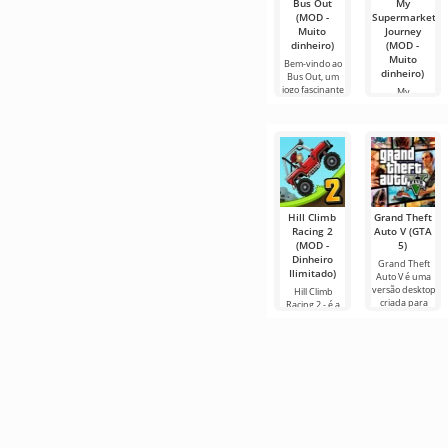
Bus Out
My
(MOD -
Supermarket
Muito
Journey
dinheiro)
(MOD -
Muito
Bem-vindo ao
dinheiro)
Bus Out, um
jogo fascinante
My
onde sua
Supermarket
Journey é um
jogo de
simulação
Hill Climb
Grand Theft
Racing 2
Auto V (GTA
(MOD -
5)
Dinheiro
Grand Theft
Ilimitado)
Auto V é uma
versão desktop
Hill Climb
criada para
Racing 2 - é a
dispositivos
continuação da
Android.
história em
Possui um
forma de uma
enredo
segunda parte
próprio,
para Android
deste