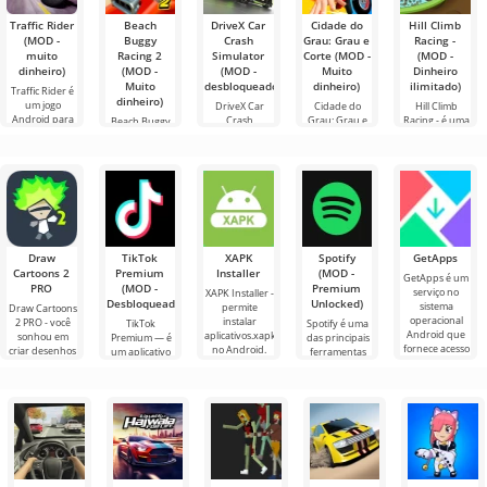
Traffic Rider
Beach
DriveX Car
Cidade do
Hill Climb
(MOD -
Buggy
Crash
Grau: Grau e
Racing -
muito
Racing 2
Simulator
Corte (MOD -
(MOD -
dinheiro)
(MOD -
(MOD -
Muito
Dinheiro
Muito
desbloqueado)
dinheiro)
ilimitado)
Traffic Rider é
dinheiro)
um jogo
DriveX Car
Cidade do
Hill Climb
Android para
Crash
Grau: Grau e
Racing - é uma
Beach Buggy
fãs de um
Simulator é um
Corte é um
corrida
Racing 2 não é
enredo
jogo de
jogo para
emocionante
apenas um
dinâmico. Aqui
simulação
Android onde
para Android
jogo Android, é
você controlará
avançado
você assume o
com uma
um verdadeiro
uma
desenvolvido
papel de um
jogabilidade
avanço nas
pela Honan
entregador
muito simples e
corridas, criado
Studio. Oferece
que
para
Draw
TikTok
XAPK
Spotify
GetApps
Cartoons 2
Premium
Installer
(MOD -
GetApps é um
PRO
(MOD -
Premium
serviço no
XAPK Installer -
Desbloqueado)
Unlocked)
sistema
permite
Draw Cartoons
operacional
instalar
2 PRO - você
TikTok
Spotify é uma
Android que
aplicativos.xapk
sonhou em
Premium — é
das principais
fornece acesso
no Android.
criar desenhos
um aplicativo
ferramentas
às mais
Um menu
animados, mas
que permite
Android para
recentes
muito simples e
tudo parece
conectar-se
ouvir música,
inovações
direto
muito difícil e
online com
podcasts e
até
outros
vários novos
usuários ou
gêneros
encontrar