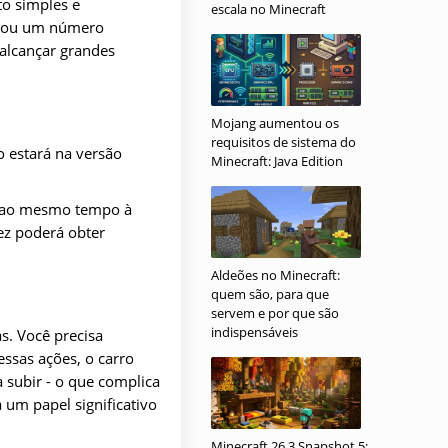
o simples e
escala no Minecraft
istou um número
 alcançar grandes
Mojang aumentou os
requisitos de sistema do
o estará na versão
Minecraft: Java Edition
 e ao mesmo tempo à
ez poderá obter
Aldeões no Minecraft:
quem são, para que
servem e por que são
indispensáveis
s. Você precisa
essas ações, o carro
 subir - o que complica
um papel significativo
Minecraft 26.3 Snapshot 5: