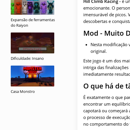
Hill Climb Racing -
é um
emocionante. O person
imensurável de picos. V
Expansão de ferramentas
descobertas e conquist
do Raiyon
Mod - Muito D
Nesta modificação v
original.
Dificuldade: Insano
Este jogo é um dos mai
intriga das finalizaçõ
imediatamente resultad
O que há de tão
Casa Monstro
É exatamente o que pare
encontrar um equilíbrio
capotará ou começará a
o processo de execuçã
no comportamento do v