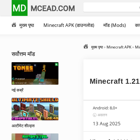
MD
MCEAD.COM
मुख्य पृष्ठ
Minecraft APK (डाउनलोड)
मॉड (Mods)
कार
मुख्य पृष्ठ
»
Minecraft APK
»
Min
सर्वोत्तम मॉड
Minecraft 1.21
नई कब्रें
Android:
8,0+
🕣 अद्यतन
13 Aug 2025
अल्टीमेट शील्ड्स