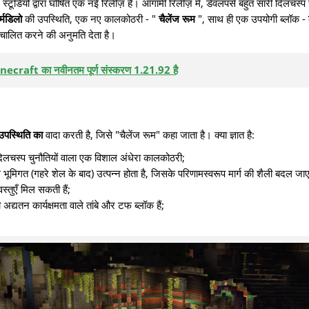
ूडियो द्वारा घोषित एक नई रिलीज़ है। आगामी रिलीज़ में, डेवलपर्स बहुत सारी दिलचस्प
्मडिलो
की उपस्थिति, एक नए कालकोठरी - "
चैलेंज रूम
", साथ ही एक उपयोगी ब्लॉक -
्वचालित करने की अनुमति देता है।
ecraft का नवीनतम पूर्ण संस्करण 1.21.92 है
पस्थिति का
वादा करती है, जिसे "चैलेंज रूम" कहा जाता है। क्या ज्ञात है:
िलचस्प चुनौतियों वाला एक विशाल अंधेरा कालकोठरी;
से भूमिगत (गहरे शेल के बाद) उत्पन्न होता है, जिसके परिणामस्वरूप मार्ग की शैली बदल जा
्तुएँ मिल सकती हैं;
अद्यतन कार्यक्षमता वाले तांबे और टफ ब्लॉक हैं;