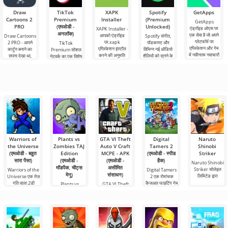
Draw
TikTok
XAPK
Spotify
GetApps
Cartoons 2
Premium
Installer
(Premium
GetApps
PRO
(एमओडी -
Unlocked)
एंड्रॉइड ओएस पर
XAPK Installer -
अनलॉक)
एक सेवा है जो अपने
आपको एंड्रॉइड
Draw Cartoons
Spotify संगीत,
प्लेटफॉर्म पर
पर.xapk
2 PRO - आपने
पॉडकास्ट और
TikTok
एप्लिकेशन और गेम
एप्लिकेशन इंस्टॉल
कार्टून बनाने का
विभिन्न नई ऑडियो
Premium सोशल
में नवीनतम नवाचारों
करने की अनुमति
सपना देखा था,
शैलियों को सुनने के
नेटवर्क का एक विशेष
तक
देता है। एक बहुत ही
लेकिन यह सब बहुत
लिए अग्रणी एंड्रॉइड
संस्करण है, जिसके
सरल और
कठिन और असंभव
टूल में से एक
महत्वपूर्ण फायदे हैं,
भी लगता
सबसे बुनियादी सभी
Warriors of
Plants vs
GTA VI Theft
Digital
Naruto
the Universe
Zombies TAJ
Auto V Craft
Tamers 2
Shinobi
(एमओडी - बहुत
Edition
MCPE - APK
(एमओडी - स्पीड
Striker
सारा पैसा)
(एमओडी -
(एमओडी -
हैक)
Naruto Shinobi
मॉडपैक, चीट्स
असीमित
Striker सोलेइल
Warriors of the
Digital Tamers
मेनू)
संसाधन)
लिमिटेड द्वारा
Universe एक तेज़
2 एक रोमांचक
गति वाला 2डी
कैज़ुअल फाइटिंग गेम
Plants vs
GTA VI Theft
Zombies TAJ
Auto V Craft
Edition क्लासिक
MCPE - APK
टावर डिफेंस
Minecraft