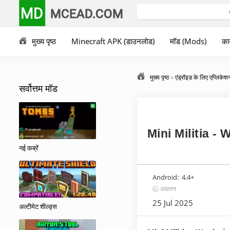
MD
MCEAD.COM
मुख्य पृष्ठ
Minecraft APK (डाउनलोड)
मॉड (Mods)
कार
मुख्य पृष्ठ
»
एंड्रॉइड के लिए एप्लिकेश
सर्वोत्तम मॉड
Mini Militia - W
नई कब्रें
Android:
4.4+
🕣 अद्यतन
25 Jul 2025
अल्टीमेट शील्ड्स