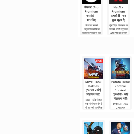
कैपकट (Pro
Netflix
Premium
Premium
एमओडी -
(एमओडी - सब
अनलॉक)
कुछ खुला है)
कैपकट सबसे
एंड्रॉइड डिवाइस पर
अनुशंसित वीडियो
फिल्में, टीवी श्रृंखला
संपादन टूल में से एक
और टीवी शो देखने
है, जो मोबाइल
के लिए Netflix
डिवाइस और
Premium सबसे
डेस्कटॉप कंप्यूटर
लोकप्रिय
दोनों पर
MWT: Tank
Potato Hero:
Battles
Zombie
(MOD - कोई
Survival
विज्ञापन नहीं)
(एमओडी - कोई
विज्ञापन नहीं)
MWT: टैंक बैटल
एक रोमांचक गेम है
Potato Hero:
जो आपको आधुनिक
Zombie
Survival, zombi
ordularına