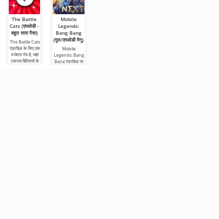
The Battle
Mobile
Bloons TD 6
Dynamons
Kingdom
Cats (एमओडी -
Legends:
(एमओडी -
World (एमओडी
Wars (एमओडी -
बहुत सारा पैसा)
Bang Bang
अनलॉक)
- अनलिमिटेड
बहुत सारा पैसा)
(मूल/एमओडी मेनू)
मनी)
The Battle Cats
Bloons TD 6 एक
Kingdom Wars
एंड्रॉइड के लिए एक
लोकप्रिय रणनीति
एक रोमांचक सैन्य-
Mobile
Dynamons
मजेदार गेम है, जहां
गेम है जहाँ आप एक
थीम वाली रणनीति
Legends: Bang
World पोकेमॉन के
टकराव बिल्लियों के
किला बनाते हैं और
गेम है। जिसमें
Bang एंड्रॉइड पर
बारे में एक एंड्रॉइड
बीच होगा। ये जीव
उसकी रक्षा करने
आपकी सफलता
एक रोमांचक गेम है
गेम है। आपको
वैसे
जाते हैं। हमें
उपलब्ध शूरवीरों,
जहां आपको खुद को
डायमन्स की खोज
तलवारबाजों
एक जीवंत जादुई
करनी होगी, उन्हें
माहौल में