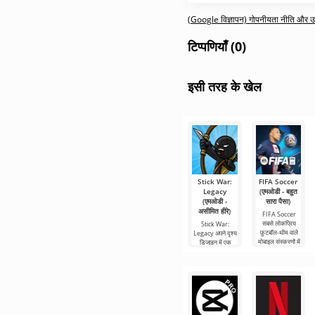
(Google विज्ञापन) गोपनीयता नीति और उपय
टिप्पणियाँ (0)
इसी तरह के खेल
Stick War:
FIFA Soccer
Legacy
(एमओडी - बहुत
(एमओडी -
सारा पैसा)
असीमित हीरे)
FIFA Soccer
सबसे लोकप्रिय
Stick War:
फ़ुटबॉल-थीम वाले
Legacy अपने दृश्य
मोबाइल संस्करणों में
डिजाइन में एक
से एक है। इसमें
असामान्य रणनीति है,
बेहतर ग्राफिक्स,
जहां यांत्रिकी भी
असामान्य दिखती है।