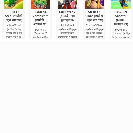
Hills of
Plants vs.
Stick War 3
Clash of
FRAG Pro
Steel (एमओडी
Zombies™
(एमओडी - सब
Clans (एमओडी
Shooter
- बहुत सारा पैसा)
(एमओडी -
कुछ खुला है)
- बहुत सारा पैसा)
(MOD -
असीमित धन)
असीमित धन)
Hills of Steel
Stick War 3
Clash of Clans
एंड्रॉइड के लिए
एंड्रॉइड के लिए एक
एंड्रॉइड के लिए एक
Plants vs.
FRAG Pro
टैंकों के बारे में एक
वास्तविक समय
गेम है जहां आपको
Zombies™
Shooter एंड्रॉइड
मजेदार गेम है, जो
रणनीति गेम है, जिसमें
बड़ी संख्या में पात्रों
एंड्रॉइड के लिए
के लिए एक रोमांचक
रंगीन कार्टून शैली में
मल्टीप्लेयर लड़ाई की
को नियंत्रित करने
2010 में जारी किया
शूटिंग गेम है, जहां
बनाया
संभावना है।
की
गया एक मजेदार गेम
आपको वास्तविक
है और आज भी अपनी
समय में अन्य
शैली में