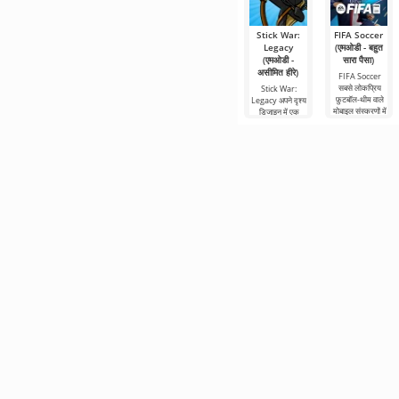
Stick War:
FIFA Soccer
Legacy
(एमओडी - बहुत
(एमओडी -
सारा पैसा)
असीमित हीरे)
FIFA Soccer
सबसे लोकप्रिय
Stick War:
फ़ुटबॉल-थीम वाले
Legacy अपने दृश्य
मोबाइल संस्करणों में
डिजाइन में एक
से एक है। इसमें
असामान्य रणनीति है,
बेहतर ग्राफिक्स,
जहां यांत्रिकी भी
असामान्य दिखती है।