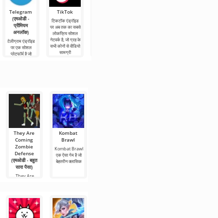
Telegram
TikTok
Planner 5D
Widgetable:
MX प्लेयर Pro
(एमओडी -
(एमओडी -
आकर्षक स्क्रीन
टिकटॉक एंड्रॉइड
MX प्लेयर Pro आज
प्रीमियम
अनलॉक)
(एमओडी -
पर अब तक का सबसे
एंड्रॉइड पर सबसे
अनलॉक)
अनलॉक)
लोकप्रिय सोशल
लोकप्रिय वीडियो
Planner 5D एक
नेटवर्क है, जो ग्रह के
प्लेयर है, जहां आप
एंड्रॉइड एप्लिकेशन
टेलीग्राम एंड्रॉइड
Widgetable:
सभी कोनों से वीडियो
विभिन्न प्रारूपों में
है जो आपको 2डी
पर एक सोशल
आकर्षक स्क्रीन
सामग्री
अपनी
और 3डी मॉडल दोनों
प्लेटफॉर्म है जो
डेस्कटॉप सजावट के
के रूप में एक कमरे
आपको उच्च गति
लिए एंड्रॉइड के लिए
के इंटीरियर
और गुणवत्ता के
एक बहुत ही उपयोगी
नुकसान के बिना
एप्लिकेशन है, जो
संदेशों,
They Are
Kombat
Cat Brawl
Chainsaw
Froria Brawl
Coming
Brawl
Brawl
Cat Brawl ब्रॉल
Froria Brawl
Zombie
स्टार्स गेम के
लोकप्रिय गेम ब्रॉल
Kombat Brawl
Chainsaw
Defense
सर्वश्रेष्ठ
स्टार्स के एनालॉग
एक ऐसा गेम है जो
Brawl प्रतिभाशाली
(एमओडी - बहुत
बेहतरीन क्लासिक
डेवलपर्स की एक टीम
सारा पैसा)
They Are
Coming
Zombie
Defense एक
व्यसनकारी गेम