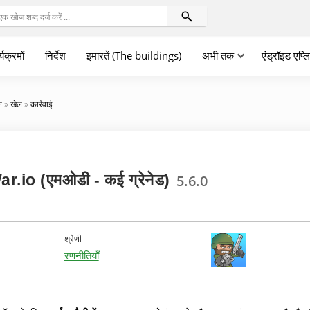
्यक्रमों
निर्देश
इमारतें (The buildings)
अभी तक
एंड्रॉइड एप्
न
»
खेल
»
कार्रवाई
ar.io (एमओडी - कई ग्रेनेड)
5.6.0
श्रेणी
रणनीतियाँ