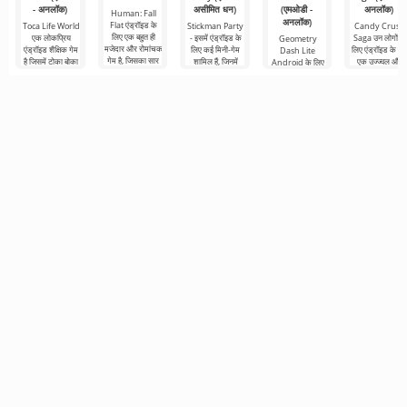
- अनलॉक)
असीमित धन)
(एमओडी -
अनलॉक)
Human: Fall
अनलॉक)
Flat एंड्रॉइड के
Toca Life World
Stickman Party
Candy Crush
लिए एक बहुत ही
एक लोकप्रिय
- इसमें एंड्रॉइड के
Saga उन लोगों के
Geometry
मजेदार और रोमांचक
एंड्रॉइड शैक्षिक गेम
लिए कई मिनी-गेम
लिए एंड्रॉइड के लि
Dash Lite
गेम है, जिसका सार
है जिसमें टोका बोका
शामिल हैं, जिनमें
एक उज्ज्वल और
Android के लिए
भौतिकी के नियमों को
से उधार लिए गए
विभिन्न कार्यों के साथ
रोमांचक पहेली गेम ह
एक 2D प्लेटफ़ॉर्मर
रोल-प्लेइंग
बहुत ही
जो उज्ज्वल
है। यहां आपको एक
नायक को नियंत्रित
करने की