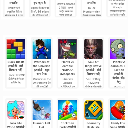
अनलॉक)
कुछ खुला है)
अनलॉक)
आपको एंड्रॉइड
Draw Cartoons
पर.xapk
2 PRO - आपने
कैपकट सबसे
एंड्रॉइड डिवाइस पर
TikTok
एप्लिकेशन इंस्टॉल
कार्टून बनाने का
अनुशंसित वीडियो
फिल्में, टीवी श्रृंखला
Premium सोशल
करने की अनुमति
सपना देखा था,
संपादन टूल में से एक
और टीवी शो देखने
नेटवर्क का एक विशेष
देता है। एक बहुत ही
लेकिन यह सब बहुत
है, जो मोबाइल
के लिए Netflix
संस्करण है, जिसके
सरल और
कठिन और असंभव
डिवाइस और
Premium सबसे
महत्वपूर्ण फायदे हैं,
भी लगता
डेस्कटॉप कंप्यूटर
लोकप्रिय
सबसे बुनियादी सभी
दोनों पर
Block Blast!
Warriors of
Plants vs
Soul Of
Plants vs
(एमओडी - कोई
the Universe
Zombie
Ring: Revive
Zombies TAJ
विज्ञापन नहीं)
(एमओडी - बहुत
NARAKA
(एमओडी - कोई
Edition
सारा पैसा)
(Modpack)
विज्ञापन नहीं)
(एमओडी -
Block Blast! एक
मॉडपैक, चीट्स
पहेली गेम है जो उन
Warriors of the
Plants vs
Soul Of Ring:
मेनू)
सभी के लिए
Universe एक तेज़
Zombie
Revive एक
गति वाला 2डी
NARAKA एक
रोमांचक रोल-प्लेइंग
Plants vs
रोमांचक प्रशंसक
Zombies TAJ
Edition क्लासिक
टावर डिफेंस
Toca Life
Human: Fall
Stickman
Geometry
Candy Crush
World (एमओडी
Flat
Party (एमओडी
Dash Lite
Saga (एमओडी 