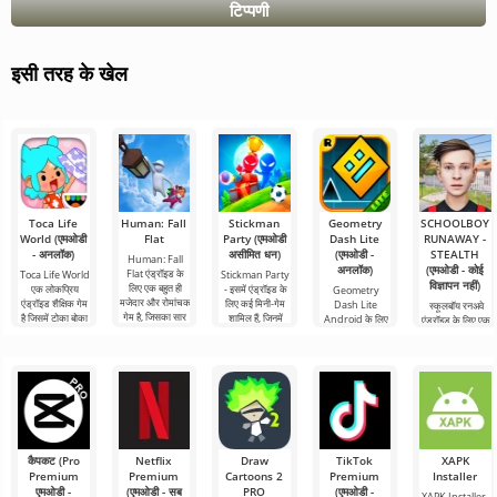
टिप्पणी
इसी तरह के खेल
Toca Life
Human: Fall
Stickman
Geometry
SCHOOLBOY
World (एमओडी
Flat
Party (एमओडी
Dash Lite
RUNAWAY -
- अनलॉक)
असीमित धन)
(एमओडी -
STEALTH
Human: Fall
अनलॉक)
(एमओडी - कोई
Flat एंड्रॉइड के
Toca Life World
Stickman Party
विज्ञापन नहीं)
लिए एक बहुत ही
एक लोकप्रिय
- इसमें एंड्रॉइड के
Geometry
मजेदार और रोमांचक
एंड्रॉइड शैक्षिक गेम
लिए कई मिनी-गेम
Dash Lite
स्कूलबॉय रनअवे
गेम है, जिसका सार
है जिसमें टोका बोका
शामिल हैं, जिनमें
Android के लिए
एंड्रॉइड के लिए एक
भौतिकी के नियमों को
से उधार लिए गए
विभिन्न कार्यों के साथ
एक 2D प्लेटफ़ॉर्मर
रोमांचक गेम है
रोल-प्लेइंग
बहुत ही
है। यहां आपको एक
जिसमें आप एक
नायक को नियंत्रित
बहादुर स्कूली लड़के
करने की
की भूमिका निभाते
कैपकट (Pro
Netflix
Draw
TikTok
XAPK
Premium
Premium
Cartoons 2
Premium
Installer
एमओडी -
(एमओडी - सब
PRO
(एमओडी -
XAPK Installer -