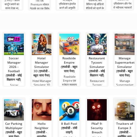
2 PRO - आपने
पॉडकास्ट और
TikTok
एप्लिकेशन और गेम
एप्लिकेशन इंस्टॉल
कार्टून बनाने का
विभिन्न नई ऑडियो
Premium सोशल
में नवीनतम नवाचारों
करने की अनुमति
सपना देखा था,
शैलियों को सुनने के
नेटवर्क का एक विशेष
तक
देता है। एक बहुत ही
लेकिन यह सब बहुत
लिए अग्रणी एंड्रॉइड
संस्करण है, जिसके
सरल और
कठिन और असंभव
टूल में से एक
महत्वपूर्ण फायदे हैं,
भी लगता
सबसे बुनियादी सभी
Soccer
Hotel
Roadside
Restaurant
Manage
Manager
Manager
Empire
Tycoon:
Supermarket
2026 -
Simulator
(एमओडी - बहुत
Simulator
Simulator
Football
3D (एमओडी -
सारा पैसा)
(एमओडी - कोई
(एमओडी - बहुत
(एमओडी - कोई
बहुत सारा पैसा)
विज्ञापन नहीं)
सारा पैसा)
Roadside
विज्ञापन नहीं)
Empire एक
Hotel Manager
Restaurant
Manage
मज़ेदार व्यवसाय
Simulator 3D
Tycoon:
Supermarket
Soccer
सिमुलेशन है
एक सिमुलेशन गेम है
Simulator एक
Simulator व्यापार
Manager 2026
जो
आभासी दुनिया है
के क्षेत्र
- Football एक
अभिनव फुटबॉल
Car Parking
Hello
8 Ball Pool
FNaF 9:
Truckers of
Multiplayer
Neighbor
(एमओडी - लंबी
Security
Europe 3
(एमओडी - बहुत
(एमओडी -
लाइनें)
Breach
(एमओडी -
सारा पैसा)
अनलॉक)
असीमित धन)