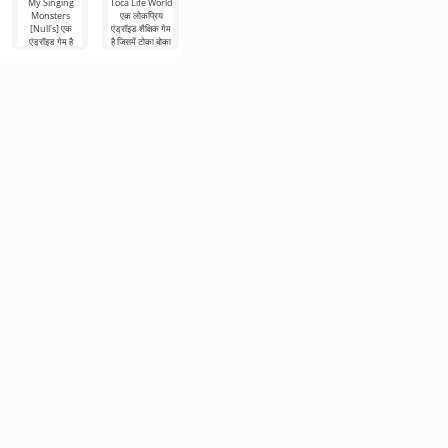
My Singing
Toca Life World
FIFA Soccer
Granny:
Monsters
एक लोकप्रिय
सबसे लोकप्रिय
Chapter Two
Hill Climb
[Null's] एक
एंड्रॉइड शैक्षिक गेम
फ़ुटबॉल-थीम वाले
एंड्रॉइड के लिए
Racing 2 इस
एंड्रॉइड गेम है
है जिसमें टोका बोका
मोबाइल संस्करणों में
हॉरर गेम का दूसरा
डेवलपर की ओर से
जिसने दुनिया भर के
से उधार लिए गए
से एक है। इसमें
भाग है। अपने आप
एंड्रॉइड पर दूसरे
कई उपयोगकर्ताओं
रोल-प्लेइंग
बेहतर ग्राफिक्स,
को एक अशुभ घर की
भाग के रूप में कहानी
का ध्यान खींचा
दीवारों के
की निरंतरता है। इसे