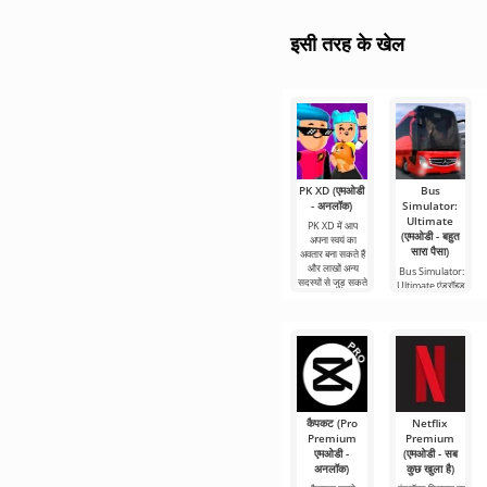
इसी तरह के खेल
PK XD (एमओडी
Bus
- अनलॉक)
Simulator:
Ultimate
PK XD में आप
(एमओडी - बहुत
अपना स्वयं का
सारा पैसा)
अवतार बना सकते हैं
और लाखों अन्य
Bus Simulator:
सदस्यों से जुड़ सकते
Ultimate एंड्रॉइड
हैं। रंगीन
के लिए एक रंगीन
और रोमांचक गेम है
जो दुनिया भर में बस
से यात्रा
कैपकट (Pro
Netflix
Premium
Premium
एमओडी -
(एमओडी - सब
अनलॉक)
कुछ खुला है)