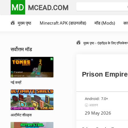
MD
MCEAD.COM
मुख्य पृष्ठ
Minecraft APK (डाउनलोड)
मॉड (Mods)
कार
मुख्य पृष्ठ
»
एंड्रॉइड के लिए एप्लिकेश
सर्वोत्तम मॉड
Prison Empire T
नई कब्रें
Android:
7.0+
🕣 अद्यतन
29 May 2026
अल्टीमेट शील्ड्स