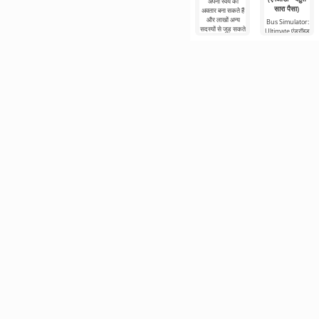
अपना स्वयं का
सारा पैसा)
अवतार बना सकते हैं
और लाखों अन्य
Bus Simulator:
सदस्यों से जुड़ सकते
Ultimate एंड्रॉइड
हैं। रंगीन
के लिए एक रंगीन
और रोमांचक गेम है
जो दुनिया भर में बस
से यात्रा