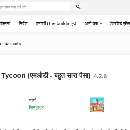
्यक्रमों
निर्देश
इमारतें (The buildings)
अभी तक
एंड्रॉइड एप्
न
»
खेल
»
आर्केड
ycoon (एमओडी - बहुत सारा पैसा)
4.2.6
श्रेणी
सिम्युलेटर