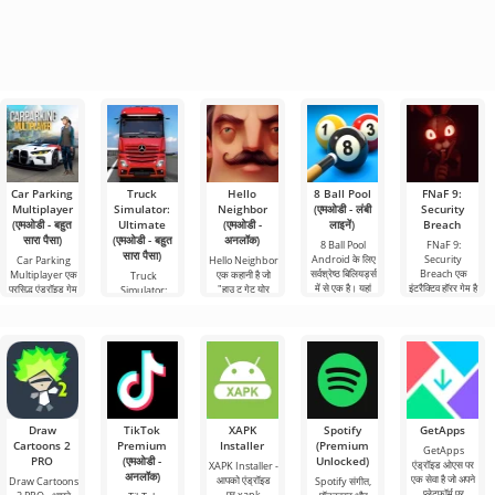
Car Parking
Truck
Hello
8 Ball Pool
FNaF 9:
Multiplayer
Simulator:
Neighbor
(एमओडी - लंबी
Security
(एमओडी - बहुत
Ultimate
(एमओडी -
लाइनें)
Breach
सारा पैसा)
(एमओडी - बहुत
अनलॉक)
8 Ball Pool
FNaF 9:
सारा पैसा)
Android के लिए
Security
Car Parking
Hello Neighbor
सर्वश्रेष्ठ बिलियर्ड्स
Breach एक
Multiplayer एक
एक कहानी है जो
Truck
में से एक है। यहां
इंटरैक्टिव हॉरर गेम है
प्रसिद्ध एंड्रॉइड गेम
"हाउ टू गेट योर
Simulator:
आप टूर्नामेंट
जो उपयोगकर्ता को
है जहां आपको कार
नेबर" से ली गई है,
Ultimate एक माल
तालिकाओं में आगे
गर्दन के बल से उनके
नियंत्रण का उपयोग
लेकिन एंड्रॉइड
परिवहन सिम्युलेटर
आराम क्षेत्र
करने वाले
डिवाइस के लिए 3डी
और एंड्रॉइड के लिए
एक व्यावसायिक
घटक का एक सफल
Draw
TikTok
XAPK
Spotify
GetApps
Cartoons 2
Premium
Installer
(Premium
GetApps
PRO
(एमओडी -
Unlocked)
एंड्रॉइड ओएस पर
XAPK Installer -
अनलॉक)
एक सेवा है जो अपने
आपको एंड्रॉइड
Draw Cartoons
Spotify संगीत,
प्लेटफॉर्म पर
पर.xapk