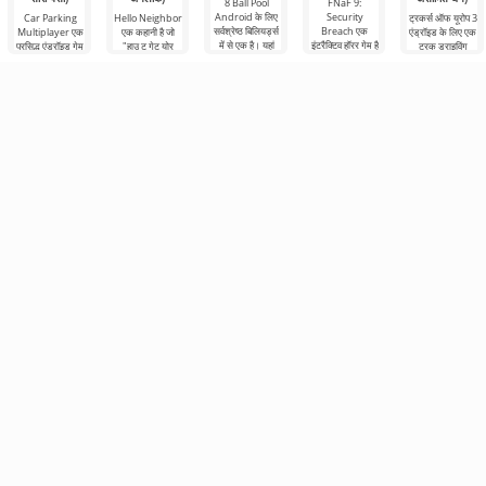
8 Ball Pool
FNaF 9:
Android के लिए
Security
Car Parking
Hello Neighbor
ट्रकर्स ऑफ यूरोप 3
सर्वश्रेष्ठ बिलियर्ड्स
Breach एक
Multiplayer एक
एक कहानी है जो
एंड्रॉइड के लिए एक
में से एक है। यहां
इंटरैक्टिव हॉरर गेम है
प्रसिद्ध एंड्रॉइड गेम
"हाउ टू गेट योर
ट्रक ड्राइविंग
आप टूर्नामेंट
जो उपयोगकर्ता को
है जहां आपको कार
नेबर" से ली गई है,
सिम्युलेटर है, जहां
तालिकाओं में आगे
गर्दन के बल से उनके
नियंत्रण का उपयोग
लेकिन एंड्रॉइड
आपको वाहन चलाने
आराम क्षेत्र
करने वाले
डिवाइस के लिए 3डी
और कार्गो