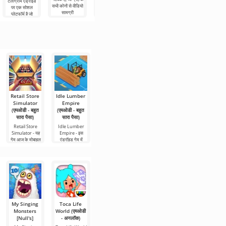
एंड्रॉइड एप्लिकेशन
टेलीग्राम एंड्रॉइड
Widgetable:
सभी कोनों से वीडियो
विभिन्न प्रारूपों में
है जो आपको 2डी
पर एक सोशल
आकर्षक स्क्रीन
सामग्री
अपनी
और 3डी मॉडल दोनों
प्लेटफॉर्म है जो
डेस्कटॉप सजावट के
के रूप में एक कमरे
आपको उच्च गति
लिए एंड्रॉइड के लिए
के इंटीरियर
और गुणवत्ता के
एक बहुत ही उपयोगी
नुकसान के बिना
एप्लिकेशन है, जो
संदेशों,
Retail Store
Idle Lumber
World Truck
Business
Call of
Simulator
Empire
Driving
Empire:
Duty®:
(एमओडी - बहुत
(एमओडी - बहुत
Simulator
RichMan
Warzone™
सारा पैसा)
सारा पैसा)
(एमओडी - बहुत
(एमओडी - बहुत
Mobile
सारा पैसा)
सारा पैसा)
Retail Store
Idle Lumber
एंड्रॉइड उपकरणों
Simulator - यह
Empire - इस
पर युद्ध की थीम पर
World Truck
Business
गेम आज के मोबाइल
एंड्रॉइड गेम में
मनोरंजन कभी
Driving
Empire:
आपको एक
Simulator
RichMan बिजनेस
एंड्रॉइड पर उच्च
सिम्युलेटर शैली
My Singing
Toca Life
FIFA Soccer
Hill Climb
Granny:
Monsters
World (एमओडी
(एमओडी - बहुत
Racing 2
Chapter Two
[Null's]
- अनलॉक)
सारा पैसा)
(एमओडी -
(एमओडी - मेनू)
अनलिमिटेड मनी)