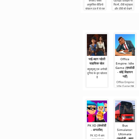
कैपकट सबसे
एंड्रॉइड डिवाइस पर
अनुशंसित वीडियो
फिल्में, टीवी श्रृंखला
संपादन टूल में से एक
और टीवी शो देखने
है, जो मोबाइल
के लिए Netflix
डिवाइस और
Premium सबसे
डेस्कटॉप कंप्यूटर
लोकप्रिय
दोनों पर
भाई-बहन पहेली
Office
साहसिक खेल
Empire: Idle
Game (एमओडी
क्यूक्यूक्यू एक अनोखी
- कोई विज्ञापन
दुनिया के द्वार खोलता
नहीं)
है
Office Empire:
Idle Game एक
अभिनव गेम है जो
आपको
PK XD (एमओडी
Bus
- अनलॉक)
Simulator:
Ultimate
PK XD में आप
(एमओडी - बहुत